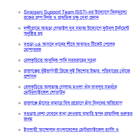
Sirajganj Support Team (SST)-এর উদ্যোগে বিনামূল্যে
রক্তের গ্রুপ নির্ণয় ও প্রাথমিক চক্ষু সেবা প্রদান
নন্দীগ্রামে আমড়া গোহাইল যুব সমাজ উদ্যোগে ফুটবল টুর্নামেন্ট
অনুষ্ঠিত হয়
বগুড়া-০৪ আসনে ধানের শীষে আবারও টিকেট পেলেন
মোশাররফ
বেলকুচিতে আধুনিক পানি সরবরাহের সূচনা
রায়গঞ্জের ভূঁইয়াগাঁতী ব্রিজে দুই কিশোর উদ্ধার, পরিবারের খোঁজে
প্রশাসন
বেলকুচিতে আলহাজ্ব গোলাম মওলা খাঁন বাবলুর সমর্থনে
মোটরসাইকেল শোডাউন
রায়গঞ্জে হাঁসের খামারে বিষ প্রয়োগে হাঁস নিধনের অভিযোগ
বগুড়ায় নেশা সেবনে বাধা দেওয়ায় খামারি স্বপন প্রামানিক গুরুতর
জখম
ইসলামী আন্দোলন বাংলাদেশের মোটরসাইকেল র‍্যালি ও