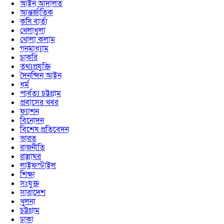
আইন আদালত
আন্তর্জাতিক
কৃষি বার্তা
খেলাধুলা
খোলা কলাম
গনমাধ্যাম
চাকরি
তথ্যপ্রযুক্তি
দৈনন্দিন আইন
ধর্ম
পার্বত্য চট্টগ্রাম
প্রবাসের খবর
ফ্যাশন
বিনোদন
বিশেষ প্রতিবেদন
ভারত
রাজনীতি
রান্নাঘর
লাইফস্টাইল
শিক্ষা
সংযুক্ত
সারাদেশ
খুলনা
চট্টগ্রাম
ঢাকা