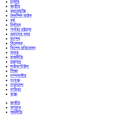
চাকরি
জাতীয়
তথ্যপ্রযুক্তি
দৈনন্দিন আইন
ধর্ম
নির্বাচন
পার্বত্য চট্টগ্রাম
প্রবাসের খবর
ফ্যাশন
বিনোদন
বিশেষ প্রতিবেদন
ভারত
রাজনীতি
রান্নাঘর
লাইফস্টাইল
শিক্ষা
সম্পাদকীয়
সংযুক্ত
সারাদেশ
সাহিত্য
স্বাস্থ্য
জাতীয়
অপরাধ
অর্থনীতি