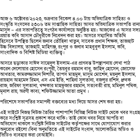
আজ ৬ অক্টোবর/২০২৩, শুক্রবার বিকেল ৪.০০ টায় অভিযাত্রিক সাহিত্য ও
সংস্কৃতি সংসদের ২৩০৬ তম সাপ্তাহিক সাহিত্য আসর অভিযাত্রিক সভাপতি রানা
মাসুদ – এর সভাপতিত্বে সংগঠন কার্যালয়ে অনুষ্ঠিত হয়। আজকের এ আসর সদ্য
প্রয়াত কবি আসাদ চৌধুরীকে নিবেদন করা হয়। আসরে সম্মানিত অতিথি
হিসেবে উপস্থিত ছিলেন জনাব তৌহিদা খাতুন, সাবেক প্রধান শিক্ষক, তাজহাট
উচ্চ বিদ্যালয়, তাজহাট, মাহিগঞ্জ, রংপুর ও জনাব মাহবুবুল ইসলাম, কবি,
সাংবাদিক ও বিশিষ্ট মিডিয়া ব্যক্তিত্ব।
আসরে ছড়াকার সাঈদ সাহেদুল ইসলাম-এর প্রাণবন্ত উপস্থাপনায় লেখা পাঠ
করেন দেলোয়ার হোসেন রংপুরী, তৈয়বুর রহমান বাবু, জাহিদ হোসেন, জোসেফ
আখতার, কামরুজ্জামান দিশারি, তাপস মাহমুদ, মাসুম মোর্শেদ, ময়নুল ইসলাম,
রায়হান আহমেদ রিমন, এস এম ইতি, শাহিনা সুলতানা, বজলুর রশিদ, ধ্রুবক
রাজ, জরিফা সুলতানা, খন্দকার মাহফুজার রহমান, সত্যবতী রায়, মমিনুল পথিক,
মৃনাল রায়, অরণী কাব্য, শফিউজ্জামান আতা প্রমুখ ।
পরিশেষে সভাপতির সমাপনী বক্তব্যের মধ্য দিয়ে আসর শেষ করা হয়।
এই সাইটে নিজম্ব নিউজ তৈরির পাশাপাশি বিভিন্ন নিউজ সাইট থেকে খবর সংগ্রহ
করে সংশ্লিষ্ট সূত্রসহ প্রকাশ করে থাকি। তাই কোন খবর নিয়ে আপত্তি বা
অভিযোগ থাকলে সংশ্লিষ্ট নিউজ সাইটের কর্তৃপক্ষের সাথে যোগাযোগ করার
অনুরোধ রইলো।বিনা অনুমতিতে এই সাইটের সংবাদ, আলোকচিত্র অডিও ও
ভিডিও ব্যবহার করা বেআইনি।