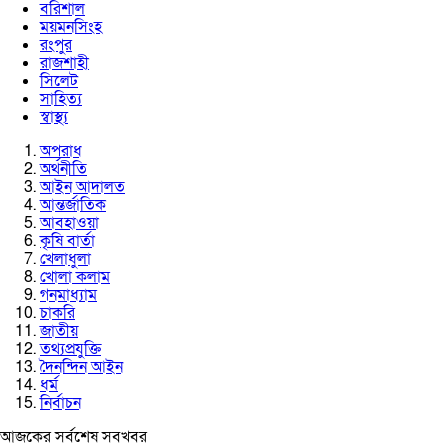
বরিশাল
ময়মনসিংহ
রংপুর
রাজশাহী
সিলেট
সাহিত্য
স্বাস্থ্য
অপরাধ
অর্থনীতি
আইন আদালত
আন্তর্জাতিক
আবহাওয়া
কৃষি বার্তা
খেলাধুলা
খোলা কলাম
গনমাধ্যাম
চাকরি
জাতীয়
তথ্যপ্রযুক্তি
দৈনন্দিন আইন
ধর্ম
নির্বাচন
আজকের সর্বশেষ সবখবর