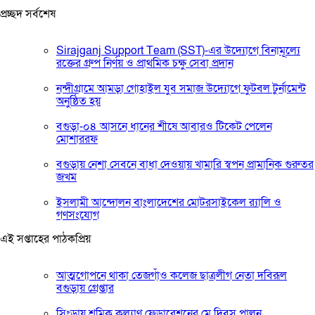
প্রচ্ছদ সর্বশেষ
Sirajganj Support Team (SST)-এর উদ্যোগে বিনামূল্যে
রক্তের গ্রুপ নির্ণয় ও প্রাথমিক চক্ষু সেবা প্রদান
নন্দীগ্রামে আমড়া গোহাইল যুব সমাজ উদ্যোগে ফুটবল টুর্নামেন্ট
অনুষ্ঠিত হয়
বগুড়া-০৪ আসনে ধানের শীষে আবারও টিকেট পেলেন
মোশাররফ
বগুড়ায় নেশা সেবনে বাধা দেওয়ায় খামারি স্বপন প্রামানিক গুরুতর
জখম
ইসলামী আন্দোলন বাংলাদেশের মোটরসাইকেল র‍্যালি ও
গণসংযোগ
এই সপ্তাহের পাঠকপ্রিয়
আত্মগোপনে থাকা তেজগাঁও কলেজ ছাত্রলীগ নেতা দবিরূল
বগুড়ায় গ্রেপ্তার
সিংড়ায় শ্রমিক কল্যাণ ফেডারেশনের মে দিবস পালন