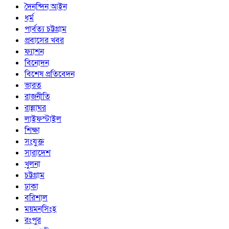
দৈনন্দিন আইন
ধর্ম
পার্বত্য চট্টগ্রাম
প্রবাসের খবর
ফ্যাশন
বিনোদন
বিশেষ প্রতিবেদন
ভারত
রাজনীতি
রান্নাঘর
লাইফস্টাইল
শিক্ষা
সংযুক্ত
সারাদেশ
খুলনা
চট্টগ্রাম
ঢাকা
বরিশাল
ময়মনসিংহ
রংপুর