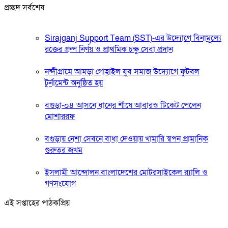
প্রচ্ছদ সর্বশেষ
Sirajganj Support Team (SST)-এর উদ্যোগে বিনামূল্যে
রক্তের গ্রুপ নির্ণয় ও প্রাথমিক চক্ষু সেবা প্রদান
নন্দীগ্রামে আমড়া গোহাইল যুব সমাজ উদ্যোগে ফুটবল
টুর্নামেন্ট অনুষ্ঠিত হয়
বগুড়া-০৪ আসনে ধানের শীষে আবারও টিকেট পেলেন
মোশাররফ
বগুড়ায় নেশা সেবনে বাধা দেওয়ায় খামারি স্বপন প্রামানিক
গুরুতর জখম
ইসলামী আন্দোলন বাংলাদেশের মোটরসাইকেল র‍্যালি ও
গণসংযোগ
এই সপ্তাহের পাঠকপ্রিয়