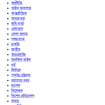
অর্থনীতি
আইন আদালত
আন্তর্জাতিক
আবহাওয়া
কৃষি বার্তা
খেলাধুলা
খোলা কলাম
গনমাধ্যাম
চাকরি
জাতীয়
তথ্যপ্রযুক্তি
দৈনন্দিন আইন
ধর্ম
নির্বাচন
পার্বত্য চট্টগ্রাম
প্রবাসের খবর
ফ্যাশন
বিনোদন
বিশেষ প্রতিবেদন
ভারত