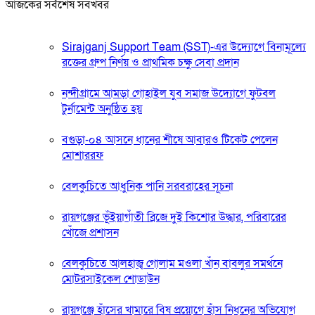
আজকের সর্বশেষ সবখবর
Sirajganj Support Team (SST)-এর উদ্যোগে বিনামূল্যে
রক্তের গ্রুপ নির্ণয় ও প্রাথমিক চক্ষু সেবা প্রদান
নন্দীগ্রামে আমড়া গোহাইল যুব সমাজ উদ্যোগে ফুটবল
টুর্নামেন্ট অনুষ্ঠিত হয়
বগুড়া-০৪ আসনে ধানের শীষে আবারও টিকেট পেলেন
মোশাররফ
বেলকুচিতে আধুনিক পানি সরবরাহের সূচনা
রায়গঞ্জের ভূঁইয়াগাঁতী ব্রিজে দুই কিশোর উদ্ধার, পরিবারের
খোঁজে প্রশাসন
বেলকুচিতে আলহাজ্ব গোলাম মওলা খাঁন বাবলুর সমর্থনে
মোটরসাইকেল শোডাউন
রায়গঞ্জে হাঁসের খামারে বিষ প্রয়োগে হাঁস নিধনের অভিযোগ