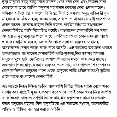
দুস্থ্য মানুষের বাড়ি বাড়ি গিয়ে তাদের খোঁজ খবর নেন।এবং নিজের সাধ্য
মোতাবেক তারে আর্থিক অনুদান সহ নানান রকমের সেবা প্রদান করেন।
শনিবার ২ ডিসেম্বর সকালে তিনি ৭০ ঊর্ধ্ব ১ অসহায় অসুস্থ প্রতিবন্ধী বৃদ্ধ
মহিলাকে আর্থিক সাহায্য করেন।এবং তার পাশে থাকার নানমূখী প্রতিশ্রুতি
প্রদান করেন। জানতে চাইলে তিনি বলেন, পার্বত্য চট্টগ্রামে বাংলাদেশ
সেনাবাহিনীতে আমি নিয়োজিত রয়েছি। বাংলাদেশ সেনাবাহিনী সব সময়
অসহায় ও দুস্থ মানুষের পাশে আছে । ভবিষ্যতেও যে কোন সমস্যায় পাশে
থাকবে। আমি আমার ব্যক্তিগত উদ্যোগে সাধারন মানুষের সেবাসহ
অসহায়দের সেবার লক্ষে কাজ করে আসছি। এই কার্যক্রম অব্যাহত থাকবে
ইনশাআল্লাহ।বাংলাদেশ সেনাবাহিনী শান্তি-শৃঙ্খলা,নিরাপত্তাসহ অসহায়
মানুষের মূখে হাঁসি ফোটানোর পাশাপাশি সন্ত্রাস দমনে কাজ করে যাচ্ছে।
এছাড়াও শিক্ষা,স্বাস্থ্য,অসহায় মানুষের পাশে দাঁড়ানোর পাশাপাশি দেশের যে
কোন ক্লান্তিলগ্নে মানুষের পাশে থেকে মানুষের শান্তি প্রতিষ্ঠায় অগ্রণী ভূমিকা
রেখে যাচ্ছে বাংলাদেশ সেনাবাহিনী।
এই সাইটে নিজম্ব নিউজ তৈরির পাশাপাশি বিভিন্ন নিউজ সাইট থেকে খবর
সংগ্রহ করে সংশ্লিষ্ট সূত্রসহ প্রকাশ করে থাকি। তাই কোন খবর নিয়ে আপত্তি
বা অভিযোগ থাকলে সংশ্লিষ্ট নিউজ সাইটের কর্তৃপক্ষের সাথে যোগাযোগ
করার অনুরোধ রইলো।বিনা অনুমতিতে এই সাইটের সংবাদ, আলোকচিত্র
অডিও ও ভিডিও ব্যবহার করা বেআইনি।