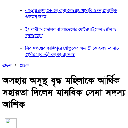
বগুড়ায় নেশা সেবনে বাধা দেওয়ায় খামারি স্বপন প্রামানিক
গুরুতর জখম
ইসলামী আন্দোলন বাংলাদেশের মোটরসাইকেল র‍্যালি ও
গণসংযোগ
সিরাজগঞ্জের কাজিপুরে যৌতুকের জন্য স্ত্রী’কে হ-ত্যা-র দায়ে
স্বামীর যাব-জ্জী-বন কা-রা-দ-ন্ড
প্রচ্ছদ
/
প্রচ্ছদ
অসহায় অসুস্থ বৃদ্ধ মহিলাকে আর্থিক
সহায়তা দিলেন মানবিক সেনা সদস্য
আশিক