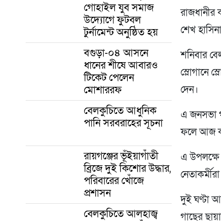
গোহাইল যুব সমাজ
রাজধানীর 
উদ্যোগে ফুটবল
শেখ হাসিন
টুর্নামেন্ট অনুষ্ঠিত হয়
বগুড়া-০৪ আসনে
শনিবার বে
ধানের শীষে আবারও
স্লোগানে স্
টিকেট পেলেন
মোশাররফ
দেন।
বেলকুচিতে আধুনিক
এ জনসভা গ
পানি সরবরাহের সূচনা
ফলে আজ ক
রায়গঞ্জের ভূঁইয়াগাঁতী
এ উপলক্ষে 
ব্রিজে দুই কিশোর উদ্ধার,
নেতাকর্মী
পরিবারের খোঁজে
প্রশাসন
দুই ঘণ্টা
বেলকুচিতে আলহাজ্ব
গাছের ছায়া