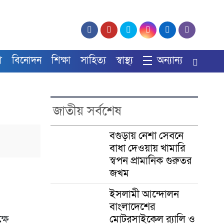
া
বিনোদন
শিক্ষা
সাহিত্য
স্বাস্থ্য
অন্যান্য
জাতীয় সর্বশেষ
বগুড়ায় নেশা সেবনে
বাধা দেওয়ায় খামারি
স্বপন প্রামানিক গুরুতর
জখম
ইসলামী আন্দোলন
বাংলাদেশের
মোটরসাইকেল র‍্যালি ও
্ষে