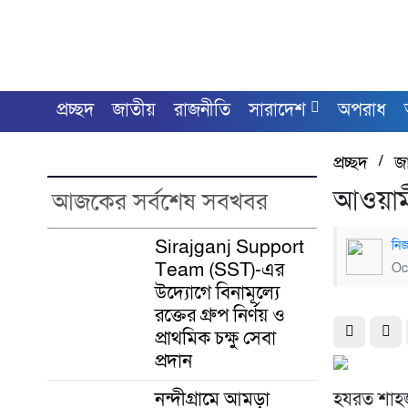
প্রচ্ছদ
জাতীয়
রাজনীতি
সারাদেশ
অপরাধ
প্রচ্ছদ
/
জ
আওয়ামী
আজকের সর্বশেষ সবখবর
Sirajganj Support
নিজ
Team (SST)-এর
Oc
উদ্যোগে বিনামূল্যে
রক্তের গ্রুপ নির্ণয় ও
প্রাথমিক চক্ষু সেবা
প্রদান
নন্দীগ্রামে আমড়া
হযরত শাহজা