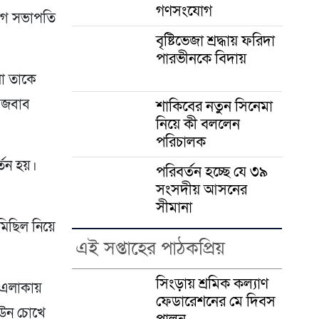
গণসংযোগ
লীগ সভাপতি
বৃষ্টিভেজা শ্রদ্ধায় ফরিদা
পারভীনকে বিদায়
রা তাকে
ছা জবাব
শাকিবের নতুন সিনেমা
নিয়ে কী বললেন
পরিচালক
্তন হয়।
পরিবর্তন হচ্ছে যে ৩৯
সংসদীয় আসনের
সীমানা
মিছিল নিয়ে
এই সপ্তাহের পাঠকপ্রিয়
সিংড়ায় শ্রমিক কল্যাণ
 এলাকায়
ফেডারেশনের মে দিবস
াউন চোখে
পালন