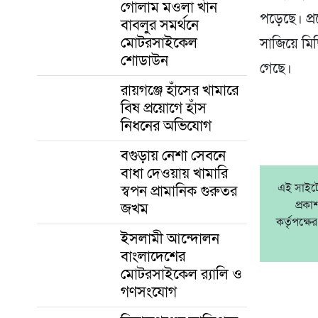
গোলাম মওলা খাঁন
পড়েছে। প্র
বাবলুর সমর্থনে
মোটরসাইকেল
সাজিয়ে মিছ
শোডাউন
গেছে।
রায়গঞ্জে হাঁসের খামারে
বিষ প্রয়োগে হাঁস
নিধনের অভিযোগ
বগুড়ায় নেশা সেবনে
বাধা দেওয়ায় খামারি
এই সাইটে 
স্বপন প্রামানিক গুরুতর
প্রক
জখম
কর্তৃপক্
ইসলামী আন্দোলন
বাংলাদেশের
মোটরসাইকেল র‍্যালি ও
গণসংযোগ