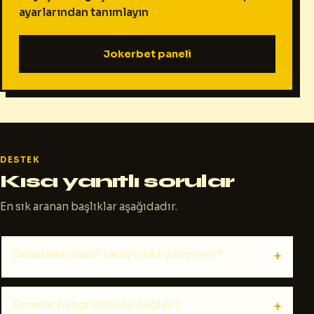
ayarlarından tanımlayın
Jokerbet paneli
DESTEK
Kısa yanıtlı sorular
En sık aranan başlıklar aşağıdadır.
Jokerbet mobil tarayıcıda çalışır mı?
Oranlar hangi sıklıkla değişir?