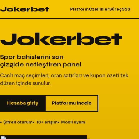
Jokerbet
Platform
Özellikler
Süreç
SSS
Jokerbet
Spor bahislerini sarı
çizgide netleştiren panel
Canlı maç seçimleri, oran satırları ve kupon özeti tek
düzen içinde sunulur.
Hesaba giriş
Platformu incele
Şifreli oturum
18+ erişim
Mobil uyum