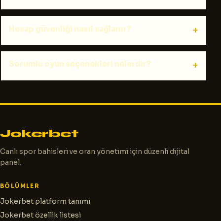
Hesap güvenliği nasıl sağlanır?
Sorumlu oyun seçenekleri nelerdir?
Jokerbet
Canlı spor bahisleri ve oran yönetimi için düzenli dijital
panel.
BÖLÜMLER
Jokerbet platform tanımı
Jokerbet özellik listesi