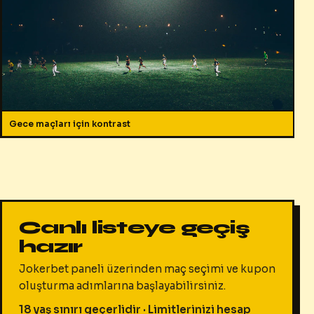
Gece maçları için kontrast
Canlı listeye geçiş
hazır
Jokerbet paneli üzerinden maç seçimi ve kupon
oluşturma adımlarına başlayabilirsiniz.
18 yaş sınırı geçerlidir · Limitlerinizi hesap