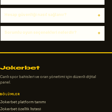
Hesap güvenliği nasıl sağlanır?
Sorumlu oyun seçenekleri nelerdir?
Jokerbet
Canlı spor bahisleri ve oran yönetimi için düzenli dijital
panel.
BÖLÜMLER
Jokerbet platform tanımı
Jokerbet özellik listesi