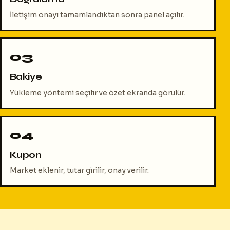
İletişim onayı tamamlandıktan sonra panel açılır.
Bakiye
Yükleme yöntemi seçilir ve özet ekranda görülür.
Kupon
Market eklenir, tutar girilir, onay verilir.