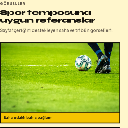
GÖRSELLER
Spor temposuna
uygun referanslar
Sayfa içeriğini destekleyen saha ve tribün görselleri.
Saha odaklı bahis bağlamı