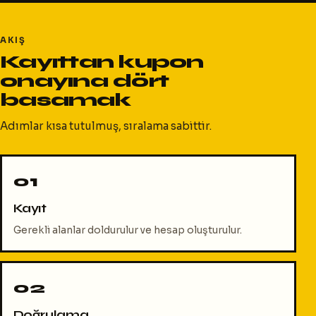
AKIŞ
Kayıttan kupon
onayına dört
basamak
Adımlar kısa tutulmuş, sıralama sabittir.
Kayıt
Gerekli alanlar doldurulur ve hesap oluşturulur.
Doğrulama