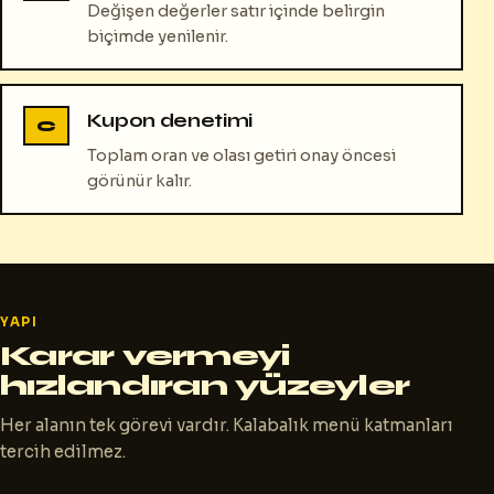
Değişen değerler satır içinde belirgin
biçimde yenilenir.
Kupon denetimi
C
Toplam oran ve olası getiri onay öncesi
görünür kalır.
YAPI
Karar vermeyi
hızlandıran yüzeyler
Her alanın tek görevi vardır. Kalabalık menü katmanları
tercih edilmez.