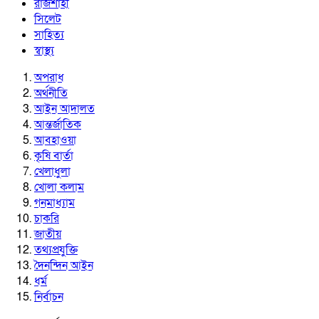
রাজশাহী
সিলেট
সাহিত্য
স্বাস্থ্য
অপরাধ
অর্থনীতি
আইন আদালত
আন্তর্জাতিক
আবহাওয়া
কৃষি বার্তা
খেলাধুলা
খোলা কলাম
গনমাধ্যাম
চাকরি
জাতীয়
তথ্যপ্রযুক্তি
দৈনন্দিন আইন
ধর্ম
নির্বাচন