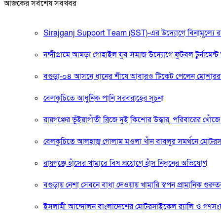
আজকের সর্বশেষ সবখবর
Sirajganj Support Team (SST)-এর উদ্যোগে বিনামূল্যে রক্তের গ
নন্দীগ্রামে আমড়া গোহাইল যুব সমাজ উদ্যোগে ফুটবল টুর্নামেন্ট অ
বগুড়া-০৪ আসনে ধানের শীষে আবারও টিকেট পেলেন মোশার
বেলকুচিতে আধুনিক পানি সরবরাহের সূচনা
রায়গঞ্জের ভূঁইয়াগাঁতী ব্রিজে দুই কিশোর উদ্ধার, পরিবারের খোঁজে
বেলকুচিতে আলহাজ্ব গোলাম মওলা খাঁন বাবলুর সমর্থনে মো
রায়গঞ্জে হাঁসের খামারে বিষ প্রয়োগে হাঁস নিধনের অভিযোগ
বগুড়ায় নেশা সেবনে বাধা দেওয়ায় খামারি স্বপন প্রামানিক গুর
ইসলামী আন্দোলন বাংলাদেশের মোটরসাইকেল র‍্যালি ও গণস