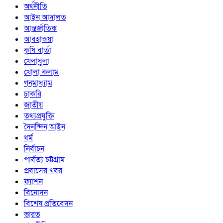
অর্থনীতি
আইন আদালত
আন্তর্জাতিক
আবহাওয়া
কৃষি বার্তা
খেলাধুলা
খোলা কলাম
গনমাধ্যাম
চাকরি
জাতীয়
তথ্যপ্রযুক্তি
দৈনন্দিন আইন
ধর্ম
নির্বাচন
পার্বত্য চট্টগ্রাম
প্রবাসের খবর
ফ্যাশন
বিনোদন
বিশেষ প্রতিবেদন
ভারত