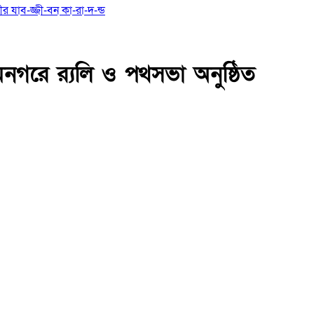
মীর যাব-জ্জী-বন কা-রা-দ-ন্ড
মনগরে র‍্যলি ও পথসভা অনুষ্ঠিত