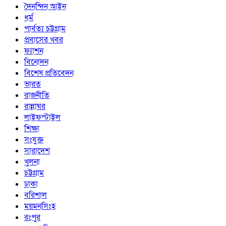
দৈনন্দিন আইন
ধর্ম
পার্বত্য চট্টগ্রাম
প্রবাসের খবর
ফ্যাশন
বিনোদন
বিশেষ প্রতিবেদন
ভারত
রাজনীতি
রান্নাঘর
লাইফস্টাইল
শিক্ষা
সংযুক্ত
সারাদেশ
খুলনা
চট্টগ্রাম
ঢাকা
বরিশাল
ময়মনসিংহ
রংপুর