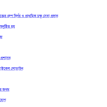
্রুপ নির্ণয় ও প্রাথমিক চক্ষু সেবা প্রদান
নুষ্ঠিত হয়
রফ
 প্রশাসন
টরসাইকেল শোডাউন
ুতর জখম
ংযোগ