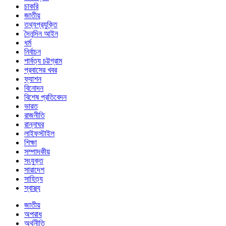
চাকরি
জাতীয়
তথ্যপ্রযুক্তি
দৈনন্দিন আইন
ধর্ম
নির্বাচন
পার্বত্য চট্টগ্রাম
প্রবাসের খবর
ফ্যাশন
বিনোদন
বিশেষ প্রতিবেদন
ভারত
রাজনীতি
রান্নাঘর
লাইফস্টাইল
শিক্ষা
সম্পাদকীয়
সংযুক্ত
সারাদেশ
সাহিত্য
স্বাস্থ্য
জাতীয়
অপরাধ
অর্থনীতি