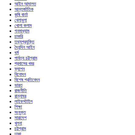
আইন আদালত
আন্তর্জাতিক
কৃষি বার্তা
খেলাধুলা
খোলা কলাম
গনমাধ্যাম
চাকরি
তথ্যপ্রযুক্তি
দৈনন্দিন আইন
ধর্ম
পার্বত্য চট্টগ্রাম
প্রবাসের খবর
ফ্যাশন
বিনোদন
বিশেষ প্রতিবেদন
ভারত
রাজনীতি
রান্নাঘর
লাইফস্টাইল
শিক্ষা
সংযুক্ত
সারাদেশ
খুলনা
চট্টগ্রাম
ঢাকা