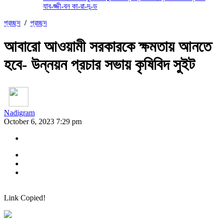
যাব-জ্জী-বন কা-রা-দ-ন্ড
প্রচ্ছদ
/
প্রচ্ছদ
আবারো আওয়ামী সরকারকে ক্ষমতায় আনতে
হবে- উন্নয়ন প্রচার সভায় কৃষিবিদ সুইট
Nadigram
October 6, 2023 7:29 pm
Link Copied!