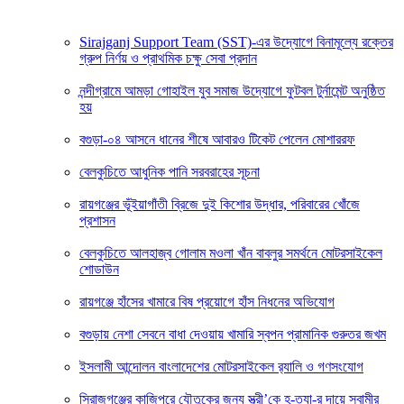
Sirajganj Support Team (SST)-এর উদ্যোগে বিনামূল্যে রক্তের
গ্রুপ নির্ণয় ও প্রাথমিক চক্ষু সেবা প্রদান
নন্দীগ্রামে আমড়া গোহাইল যুব সমাজ উদ্যোগে ফুটবল টুর্নামেন্ট অনুষ্ঠিত
হয়
বগুড়া-০৪ আসনে ধানের শীষে আবারও টিকেট পেলেন মোশাররফ
বেলকুচিতে আধুনিক পানি সরবরাহের সূচনা
রায়গঞ্জের ভূঁইয়াগাঁতী ব্রিজে দুই কিশোর উদ্ধার, পরিবারের খোঁজে
প্রশাসন
বেলকুচিতে আলহাজ্ব গোলাম মওলা খাঁন বাবলুর সমর্থনে মোটরসাইকেল
শোডাউন
রায়গঞ্জে হাঁসের খামারে বিষ প্রয়োগে হাঁস নিধনের অভিযোগ
বগুড়ায় নেশা সেবনে বাধা দেওয়ায় খামারি স্বপন প্রামানিক গুরুতর জখম
ইসলামী আন্দোলন বাংলাদেশের মোটরসাইকেল র‍্যালি ও গণসংযোগ
সিরাজগঞ্জের কাজিপুরে যৌতুকের জন্য স্ত্রী’কে হ-ত্যা-র দায়ে স্বামীর