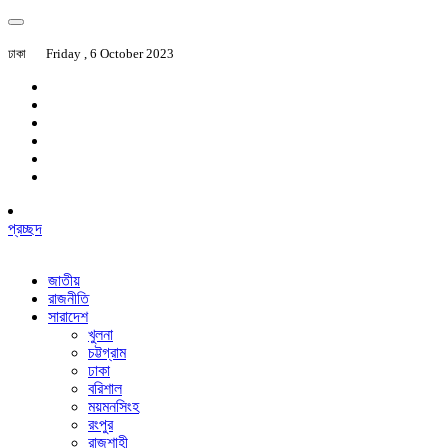
ঢাকা
Friday , 6 October 2023
প্রচ্ছদ
জাতীয়
রাজনীতি
সারাদেশ
খুলনা
চট্টগ্রাম
ঢাকা
বরিশাল
ময়মনসিংহ
রংপুর
রাজশাহী