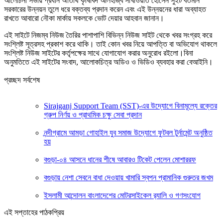
আলোচনা সভায় প্রধান অতিথি কৃষিবিদ আলহাজ্ব সাখাওয়াত হোসেন সুইট বর্তমান
সরকারের উন্নয়ন তুলে ধরে বক্তব্য প্রদান করেন এবং এই উন্নয়নের ধারা অব্যাহত
রাখতে আবারো নৌকা মার্কায় সকলকে ভোট দেয়ার আহবান জানান।
এই সাইটে নিজম্ব নিউজ তৈরির পাশাপাশি বিভিন্ন নিউজ সাইট থেকে খবর সংগ্রহ করে
সংশ্লিষ্ট সূত্রসহ প্রকাশ করে থাকি। তাই কোন খবর নিয়ে আপত্তি বা অভিযোগ থাকলে
সংশ্লিষ্ট নিউজ সাইটের কর্তৃপক্ষের সাথে যোগাযোগ করার অনুরোধ রইলো।বিনা
অনুমতিতে এই সাইটের সংবাদ, আলোকচিত্র অডিও ও ভিডিও ব্যবহার করা বেআইনি।
প্রচ্ছদ সর্বশেষ
Sirajganj Support Team (SST)-এর উদ্যোগে বিনামূল্যে রক্তের
গ্রুপ নির্ণয় ও প্রাথমিক চক্ষু সেবা প্রদান
নন্দীগ্রামে আমড়া গোহাইল যুব সমাজ উদ্যোগে ফুটবল টুর্নামেন্ট অনুষ্ঠিত
হয়
বগুড়া-০৪ আসনে ধানের শীষে আবারও টিকেট পেলেন মোশাররফ
বগুড়ায় নেশা সেবনে বাধা দেওয়ায় খামারি স্বপন প্রামানিক গুরুতর জখম
ইসলামী আন্দোলন বাংলাদেশের মোটরসাইকেল র‍্যালি ও গণসংযোগ
এই সপ্তাহের পাঠকপ্রিয়