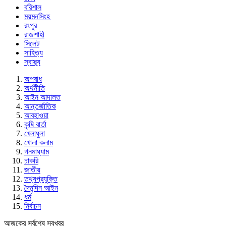
বরিশাল
ময়মনসিংহ
রংপুর
রাজশাহী
সিলেট
সাহিত্য
স্বাস্থ্য
অপরাধ
অর্থনীতি
আইন আদালত
আন্তর্জাতিক
আবহাওয়া
কৃষি বার্তা
খেলাধুলা
খোলা কলাম
গনমাধ্যাম
চাকরি
জাতীয়
তথ্যপ্রযুক্তি
দৈনন্দিন আইন
ধর্ম
নির্বাচন
আজকের সর্বশেষ সবখবর