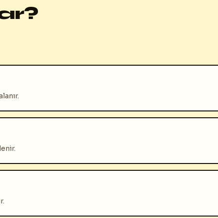
ar?
lanır.
enir.
r.