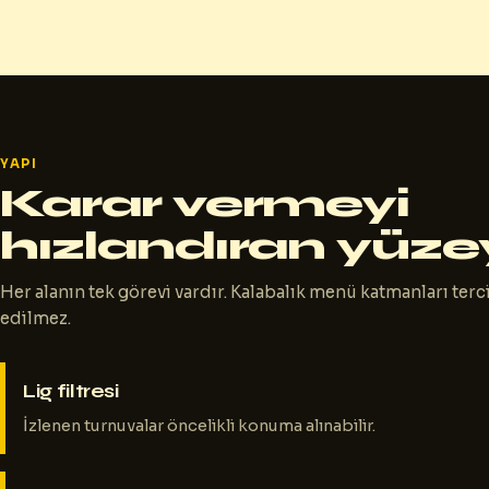
YAPI
Karar vermeyi
hızlandıran yüze
Her alanın tek görevi vardır. Kalabalık menü katmanları terc
edilmez.
Lig filtresi
İzlenen turnuvalar öncelikli konuma alınabilir.