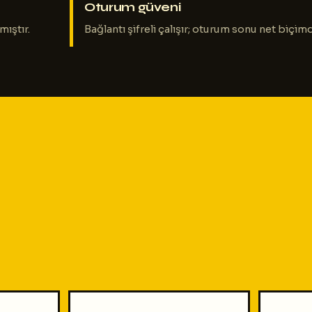
Oturum güveni
mıştır.
Bağlantı şifreli çalışır; oturum sonu net biçimd