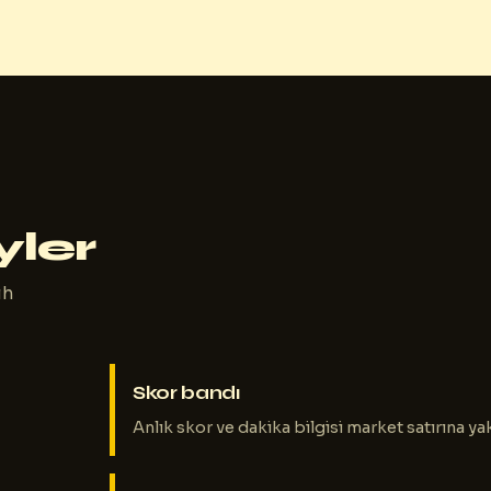
yler
ih
Skor bandı
Anlık skor ve dakika bilgisi market satırına ya