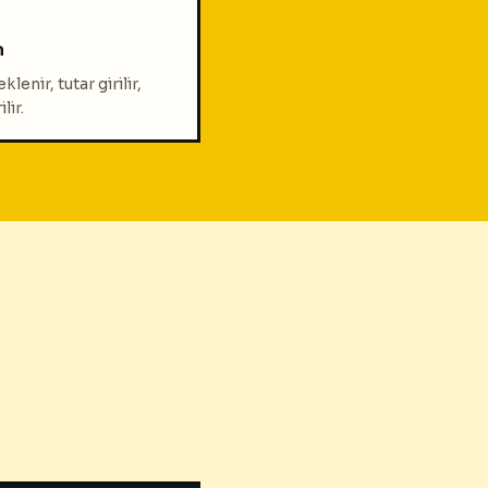
n
lenir, tutar girilir,
lir.