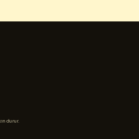
kın durur.