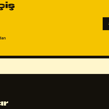
çiş
ndan
ar