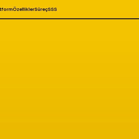
atform
Özellikler
Süreç
SSS