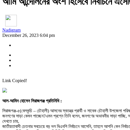
আমি আন্দোলনের অংশ হিসেবে নির্বাচনে এসে
Nadigram
December 26, 2023 6:04 pm
Link Copied!
আল-আমিন হোসেন সিরাজগঞ্জ প্রতিনিধি :
সিরাজগঞ্জ-৫(বেলকুচি – চৌহালী) আসনের স্বতন্ত্র প্রার্থী ও সাবেক চৌহালী উপজেলা পর
জনগণের সাড়া কেমন পাচ্ছেন?এমন প্রশ্নে তিনি বলেন, জনগণের অভাবনীয় সাড়া পাচ্ছি, 
দেখতে চায়,
জাতীয়তাবাদী চেতনার সবচেয়ে বড় দল বিএনপি নির্বাচনে আসেনি, তাহলে আপনি কেন নির্বা