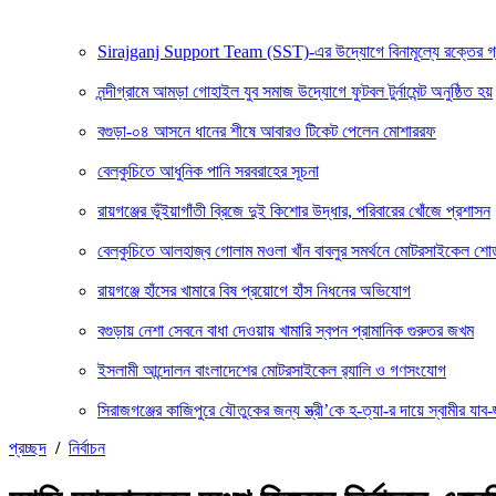
Sirajganj Support Team (SST)-এর উদ্যোগে বিনামূল্যে রক্তের গ্রুপ ন
নন্দীগ্রামে আমড়া গোহাইল যুব সমাজ উদ্যোগে ফুটবল টুর্নামেন্ট অনুষ্ঠিত হয়
বগুড়া-০৪ আসনে ধানের শীষে আবারও টিকেট পেলেন মোশাররফ
বেলকুচিতে আধুনিক পানি সরবরাহের সূচনা
রায়গঞ্জের ভূঁইয়াগাঁতী ব্রিজে দুই কিশোর উদ্ধার, পরিবারের খোঁজে প্রশাসন
বেলকুচিতে আলহাজ্ব গোলাম মওলা খাঁন বাবলুর সমর্থনে মোটরসাইকেল শ
রায়গঞ্জে হাঁসের খামারে বিষ প্রয়োগে হাঁস নিধনের অভিযোগ
বগুড়ায় নেশা সেবনে বাধা দেওয়ায় খামারি স্বপন প্রামানিক গুরুতর জখম
ইসলামী আন্দোলন বাংলাদেশের মোটরসাইকেল র‍্যালি ও গণসংযোগ
সিরাজগঞ্জের কাজিপুরে যৌতুকের জন্য স্ত্রী’কে হ-ত্যা-র দায়ে স্বামীর যাব-জ
প্রচ্ছদ
/
নির্বাচন