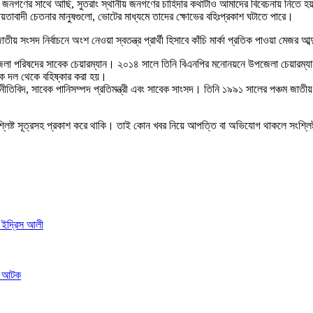
নগণের সাথে আছি, সুতরাং স্থানীয় জনগণের চাহিদার কথাটাও আমাদের বিবেচনায় নিতে হয়, ব
়তাবাদী চেতনার মানুষগুলো, ভোটের মাধ্যমে তাদের ক্ষোভের বহিঃপ্রকাশ ঘটাতে পারে।
তীয় সংসদ নির্বাচনে অংশ নেওয়া স্বতন্ত্র প্রার্থী হিসাবে কাঁচি মার্কা প্রতিক পাওয়া মেজর
লা পরিষদের সাবেক চেয়ারম্যান। ২০১৪ সালে তিনি বিএনপির মনোনয়নে উপজেলা চেয়ারম্যান
াকে দল থেকে বহিষ্কার করা হয়।
িবিদ, সাবেক পানিসম্পদ প্রতিমন্ত্রী এবং সাবেক সাংসদ। তিনি ১৯৯১ সালের পঞ্চম জাতীয় সং
শ্লিষ্ট সূত্রসহ প্রকাশ করে থাকি। তাই কোন খবর নিয়ে আপত্তি বা অভিযোগ থাকলে সংশ্লি
; ইদ্রিস আলী
মী আটক