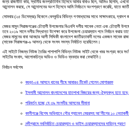
জন্য রাজনীতি করি, স্থানীয় জনপ্রতিনিধি হিসেবে আমার বাবাও ছিল, আমিও ছিলাম, এখনো জ
আন্দোলন করছে, সে আন্দোলনের অংশ হিসেবে আমি নির্বাচনে অংশগ্রহণ করেছি, যাতে জাতীয
সোমবার (২৫ ডিসেম্বর) বিকেলে বেলকুচির বিভিন্ন গণমাধ্যমের সাথে সাক্ষাৎকারে, দ্বাদশ জা
মেজর মামুন সিরাজগঞ্জের চৌহালী উপজেলার বিএনপি দলীয় সাবেক নেতা এবং চৌহালী উপজে
তবে ২০১৯ সালে দলীয় সিদ্ধান্ত উপেক্ষা করে উপজেলা চেয়ারম্যান পদে নির্বাচন করায় ত
মেজর মামুনের বাবা আনছার আলী সিদ্দিকী বাংলাদেশ জাতীয়তাবাদী দলের একজন সাবেক রাজনীত
(সাবেক সিরাজগঞ্জ-৬ আসন) থেকে সংসদ সদস্য নির্বাচিত হয়েছিলেন।
এই সাইটে নিজম্ব নিউজ তৈরির পাশাপাশি বিভিন্ন নিউজ সাইট থেকে খবর সংগ্রহ করে সং
সাইটের সংবাদ, আলোকচিত্র অডিও ও ভিডিও ব্যবহার করা বেআইনি।
নির্বাচন সর্বশেষ
বগুড়া-০৪ আসনে ধানের শীষে আবারও টিকেট পেলেন মোশাররফ
ইসলামী আন্দোলন বাংলাদেশের হাতপাখা বিজয়ের জন্য ঐক্যবদ্ধ হতে হবে
পরিবর্তন হচ্ছে যে ৩৯ সংসদীয় আসনের সীমানা
কালীগঞ্জে বিশেষ অভিযানে পৌর প্যানেল মেয়রসহ আ’লীগের ১০ নেতাকর্
নন্দীগ্রামে নবনির্বাচিত চেয়ারম্যান ও ভাইস চেয়ারম্যানদের দায়িত্ব গ্রহণ