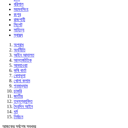
বরিশাল
ময়মনসিংহ
রংপুর
রাজশাহী
সিলেট
সাহিত্য
স্বাস্থ্য
অপরাধ
অর্থনীতি
আইন আদালত
আন্তর্জাতিক
আবহাওয়া
কৃষি বার্তা
খেলাধুলা
খোলা কলাম
গনমাধ্যাম
চাকরি
জাতীয়
তথ্যপ্রযুক্তি
দৈনন্দিন আইন
ধর্ম
নির্বাচন
আজকের সর্বশেষ সবখবর