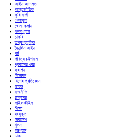
আইন আদালত
আন্তর্জাতিক
কৃষি বার্তা
খেলাধুলা
খোলা কলাম
গনমাধ্যাম
চাকরি
তথ্যপ্রযুক্তি
দৈনন্দিন আইন
ধর্ম
পার্বত্য চট্টগ্রাম
প্রবাসের খবর
ফ্যাশন
বিনোদন
বিশেষ প্রতিবেদন
ভারত
রাজনীতি
রান্নাঘর
লাইফস্টাইল
শিক্ষা
সংযুক্ত
সারাদেশ
খুলনা
চট্টগ্রাম
ঢাকা