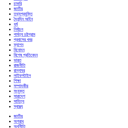
চাকরি
জাতীয়
তথ্যপ্রযুক্তি
দৈনন্দিন আইন
ধর্ম
নির্বাচন
পার্বত্য চট্টগ্রাম
প্রবাসের খবর
ফ্যাশন
বিনোদন
বিশেষ প্রতিবেদন
ভারত
রাজনীতি
রান্নাঘর
লাইফস্টাইল
শিক্ষা
সম্পাদকীয়
সংযুক্ত
সারাদেশ
সাহিত্য
স্বাস্থ্য
জাতীয়
অপরাধ
অর্থনীতি