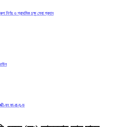
ির্ণয় ও প্রাথমিক চক্ষু সেবা প্রদান
োডাউন
্জী-বন কা-রা-দ-ন্ড