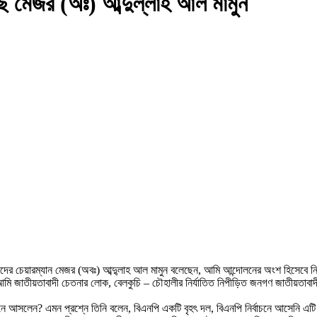
ছি মেজর (অঃ) আব্দুল্লাহ আল মামুন
িষদের চেয়ারম্যান মেজর (অবঃ) আব্দু্লাহ আল মামুন বলেছেন, আমি আন্দোলনের অংশ হিসেবে নি
আমি জাতীয়তাবাদী চেতনার লোক, বেলকুচি – চৌহালীর নির্যাতিত নিপীড়িত জনগণ জাতীয়তাবাদ
চনে আসলেন? এমন প্রশ্নে তিনি বলেন, বিএনপি একটি বৃহৎ দল, বিএনপি নির্বাচনে আসেনি এটি