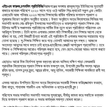
এইচএম ফারুক,চলনবিল প্রতিনিধিঃ
সিরাজগঞ্জের সলঙ্গায় রামকৃষ্ণপুর ইউনিয়নের সুতাহাটি
বাজারে মনোরম পরিবেশে ২০২০ সালে গড়ে ওঠে আরিফ প্রি-ক্যাডেট স্কুল এন্ড কোচিং
একাডেমি আজ শনিবার ২০২৩ সালের শিক্ষাবর্ষের বার্ষিক পরিক্ষার ফলাফল প্রকাশ ও
পুরষ্কার বিতরণ অনুষ্ঠান অনুষ্ঠিত হয়েছে। উক্ত অনুষ্ঠানে অত্র বিদ্যালয়ের সিনিয়র সহ
সভাপতি জনাব মোঃ রফিকুল ইসলামের সভাপতিত্বে ও ভারপ্রাপ্ত প্রধান শিক্ষক মোঃ
হিটলার আলী’র সঞ্চালনায় প্রতিষ্ঠানের সার্বিক দিক তুলে ধরেন প্রতিষ্ঠাতা পরিচালক এম
আরিফুল ইসলাম। তিনি বলেন এলাকার কোমল মতি শিক্ষার্থীরা যেন শিক্ষার আলো থেকে
বঞ্চিত না হয়, সেই বিষয়টি চিন্তা করেই এই প্রতিষ্ঠান টি এলাকার সকলের সহায়তায় গড়ে
তোলা হয়েছে। সু-শিক্ষায় শিক্ষিত করে গড়ে তোলাই আমাদের মূল লক্ষ্য। আজকে
অত্যন্ত আনন্দের সাথে বলতে চাই ছাত্র-ছাত্রীদের রেজাল্ট আশানুরূপ প্রত্যাশিত। তবে
শিক্ষক ও শিক্ষিকাদের আরোও পরিশ্রম করতে হবে, যেন ছেলে-মেয়েরা আরও ভালো করতে
পারে। কেননা পরিশ্রম সৌভাগ্যের প্রসূতি।
এছাড়াও আরো দিক নির্দেশনা মূলক বক্তব্য রাখেন অলিদহ দক্ষিণ পাড়া বেসরকারি
প্রাথমিক বিদ্যালয়ের প্রধান শিক্ষক জনাব ফজলুল হক, উপদেষ্টা মন্ডলীর সদস্য আব্দুর
রহিম হৃদয়, তাপস চন্দ্র মুন্ডা, আব্দুর রউফ, আবু হানিফ, সহকারী শিক্ষিকা সানজিতা রানী সহ
প্রমূখ।
এসময় আরোও উপস্থিত ছিলেন অত্র বিদ্যালয়ের সহকারী শিক্ষক ফরিদুজ্জামান ফরহাদ,
রিমা খাতুন, শাহানাজ পারভীন এবং অভিভাবক ও ছাত্র-ছাত্রী বৃন্দ।
পরিশেষে সভার সম্মানিত সভাপতি সকলের সুস্বাস্থ্যে, দীর্ঘায়ু কামনা করে সবাইকে ধন্যবাদ
দিয়ে ফলাফল প্রকাশ করেন ও সভার কার্যক্রম সমাপ্ত ঘোষনা করেন।