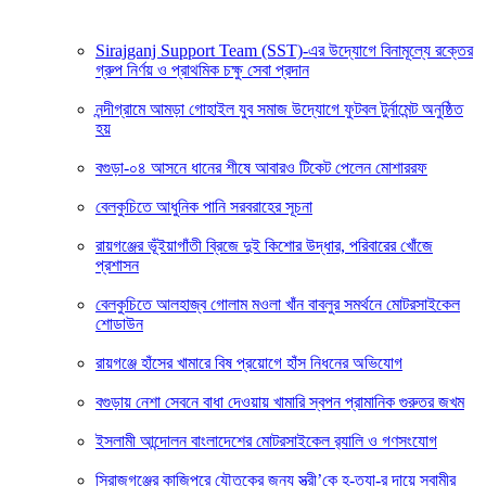
Sirajganj Support Team (SST)-এর উদ্যোগে বিনামূল্যে রক্তের
গ্রুপ নির্ণয় ও প্রাথমিক চক্ষু সেবা প্রদান
নন্দীগ্রামে আমড়া গোহাইল যুব সমাজ উদ্যোগে ফুটবল টুর্নামেন্ট অনুষ্ঠিত
হয়
বগুড়া-০৪ আসনে ধানের শীষে আবারও টিকেট পেলেন মোশাররফ
বেলকুচিতে আধুনিক পানি সরবরাহের সূচনা
রায়গঞ্জের ভূঁইয়াগাঁতী ব্রিজে দুই কিশোর উদ্ধার, পরিবারের খোঁজে
প্রশাসন
বেলকুচিতে আলহাজ্ব গোলাম মওলা খাঁন বাবলুর সমর্থনে মোটরসাইকেল
শোডাউন
রায়গঞ্জে হাঁসের খামারে বিষ প্রয়োগে হাঁস নিধনের অভিযোগ
বগুড়ায় নেশা সেবনে বাধা দেওয়ায় খামারি স্বপন প্রামানিক গুরুতর জখম
ইসলামী আন্দোলন বাংলাদেশের মোটরসাইকেল র‍্যালি ও গণসংযোগ
সিরাজগঞ্জের কাজিপুরে যৌতুকের জন্য স্ত্রী’কে হ-ত্যা-র দায়ে স্বামীর