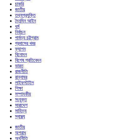
চাকরি
জাতীয়
তথ্যপ্রযুক্তি
দৈনন্দিন আইন
ধর্ম
নির্বাচন
পার্বত্য চট্টগ্রাম
প্রবাসের খবর
ফ্যাশন
বিনোদন
বিশেষ প্রতিবেদন
ভারত
রাজনীতি
রান্নাঘর
লাইফস্টাইল
শিক্ষা
সম্পাদকীয়
সংযুক্ত
সারাদেশ
সাহিত্য
স্বাস্থ্য
জাতীয়
অপরাধ
অর্থনীতি