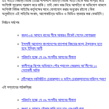
এই সাইটে নিজম্ব নিউজ তৈরির পাশাপাশি বিভিন্ন নিউজ সাইট থেকে খবর সংগ্রহ করে
সংশ্লিষ্ট সূত্রসহ প্রকাশ করে থাকি। তাই কোন খবর নিয়ে আপত্তি বা অভিযোগ থাকলে
সংশ্লিষ্ট নিউজ সাইটের কর্তৃপক্ষের সাথে যোগাযোগ করার অনুরোধ রইলো।বিনা
অনুমতিতে এই সাইটের সংবাদ, আলোকচিত্র অডিও ও ভিডিও ব্যবহার করা বেআইনি।
নির্বাচন সর্বশেষ
বগুড়া-০৪ আসনে ধানের শীষে আবারও টিকেট পেলেন মোশাররফ
ইসলামী আন্দোলন বাংলাদেশের হাতপাখা বিজয়ের জন্য ঐক্যবদ্ধ হতে
হবে; ইদ্রিস আলী
পরিবর্তন হচ্ছে যে ৩৯ সংসদীয় আসনের সীমানা
কালীগঞ্জে বিশেষ অভিযানে পৌর প্যানেল মেয়রসহ আ’লীগের ১০
নেতাকর্মী আটক
নন্দীগ্রামে নবনির্বাচিত চেয়ারম্যান ও ভাইস চেয়ারম্যানদের দায়িত্ব গ্রহণ
এই সপ্তাহের পাঠকপ্রিয়
পরিবর্তন হচ্ছে যে ৩৯ সংসদীয় আসনের সীমানা
বগুড়া-৪ আসনে নৌকার মাঝি হতে চান এলএলবি রানা