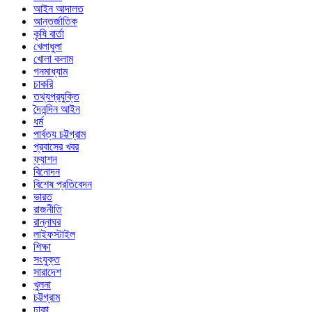
আইন আদালত
আন্তর্জাতিক
কৃষি বার্তা
খেলাধুলা
খোলা কলাম
গনমাধ্যাম
চাকরি
তথ্যপ্রযুক্তি
দৈনন্দিন আইন
ধর্ম
পার্বত্য চট্টগ্রাম
প্রবাসের খবর
ফ্যাশন
বিনোদন
বিশেষ প্রতিবেদন
ভারত
রাজনীতি
রান্নাঘর
লাইফস্টাইল
শিক্ষা
সংযুক্ত
সারাদেশ
খুলনা
চট্টগ্রাম
ঢাকা