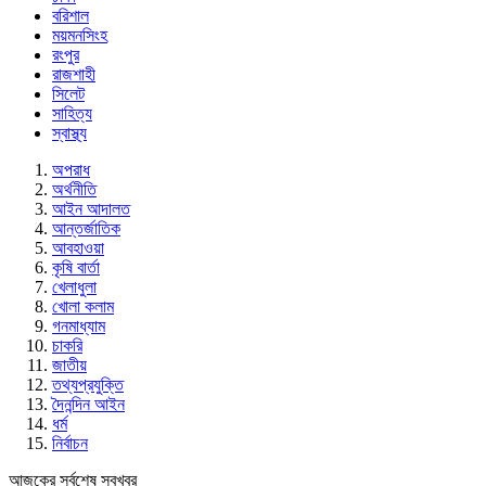
বরিশাল
ময়মনসিংহ
রংপুর
রাজশাহী
সিলেট
সাহিত্য
স্বাস্থ্য
অপরাধ
অর্থনীতি
আইন আদালত
আন্তর্জাতিক
আবহাওয়া
কৃষি বার্তা
খেলাধুলা
খোলা কলাম
গনমাধ্যাম
চাকরি
জাতীয়
তথ্যপ্রযুক্তি
দৈনন্দিন আইন
ধর্ম
নির্বাচন
আজকের সর্বশেষ সবখবর