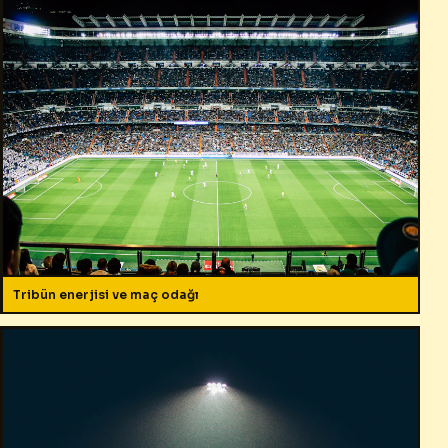
Tribün enerjisi ve maç odağı