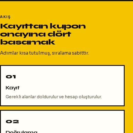
AKIŞ
Kayıttan kupon
onayına dört
basamak
Adımlar kısa tutulmuş, sıralama sabittir.
Kayıt
Gerekli alanlar doldurulur ve hesap oluşturulur.
Doğrulama