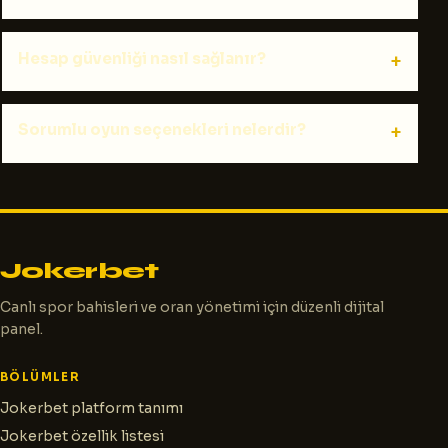
Hesap güvenliği nasıl sağlanır?
Sorumlu oyun seçenekleri nelerdir?
Jokerbet
Canlı spor bahisleri ve oran yönetimi için düzenli dijital
panel.
BÖLÜMLER
Jokerbet platform tanımı
Jokerbet özellik listesi