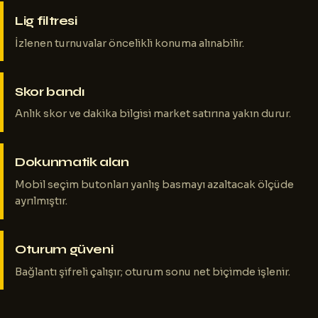
Lig filtresi
İzlenen turnuvalar öncelikli konuma alınabilir.
Skor bandı
Anlık skor ve dakika bilgisi market satırına yakın durur.
Dokunmatik alan
Mobil seçim butonları yanlış basmayı azaltacak ölçüde
ayrılmıştır.
Oturum güveni
Bağlantı şifreli çalışır; oturum sonu net biçimde işlenir.