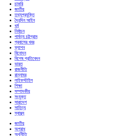
চাকরি
জাতীয়
তথ্যপ্রযুক্তি
দৈনন্দিন আইন
ধর্ম
নির্বাচন
পার্বত্য চট্টগ্রাম
প্রবাসের খবর
ফ্যাশন
বিনোদন
বিশেষ প্রতিবেদন
ভারত
রাজনীতি
রান্নাঘর
লাইফস্টাইল
শিক্ষা
সম্পাদকীয়
সংযুক্ত
সারাদেশ
সাহিত্য
স্বাস্থ্য
জাতীয়
অপরাধ
অর্থনীতি