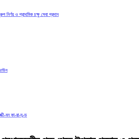
ির্ণয় ও প্রাথমিক চক্ষু সেবা প্রদান
োডাউন
্জী-বন কা-রা-দ-ন্ড