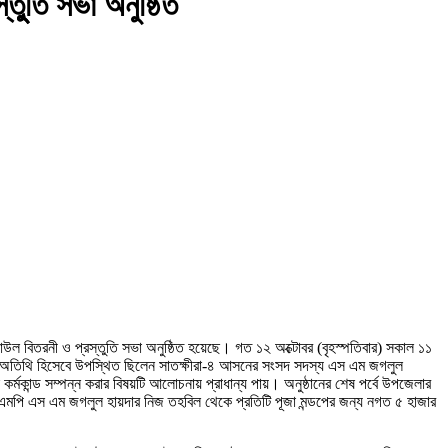
তুুতি সভা অনুষ্ঠিত
 চাউল বিতরনী ও প্রস্তুতি সভা অনুষ্ঠিত হয়েছে। গত ১২ অক্টোবর (বৃহস্পতিবার) সকাল ১১
রধান অতিথি হিসেবে উপস্থিত ছিলেন সাতক্ষীরা-৪ আসনের সংসদ সদস্য এস এম জগলুল
িক কর্মকান্ড সম্পন্ন করার বিষয়টি আলোচনায় প্রাধান্য পায়। অনুষ্ঠানের শেষ পর্বে উপজেলার
 এমপি এস এম জগলুল হায়দার নিজ তহবিল থেকে প্রতিটি পূজা মন্ডপের জন্য নগত ৫ হাজার