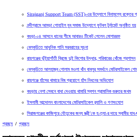
Sirajganj Support Team (SST)-এর উদ্যোগে বিনামূল্যে রক্তের গ্রুপ ন
নন্দীগ্রামে আমড়া গোহাইল যুব সমাজ উদ্যোগে ফুটবল টুর্নামেন্ট অনুষ্ঠিত হয়
বগুড়া-০৪ আসনে ধানের শীষে আবারও টিকেট পেলেন মোশাররফ
বেলকুচিতে আধুনিক পানি সরবরাহের সূচনা
রায়গঞ্জের ভূঁইয়াগাঁতী ব্রিজে দুই কিশোর উদ্ধার, পরিবারের খোঁজে প্রশাসন
বেলকুচিতে আলহাজ্ব গোলাম মওলা খাঁন বাবলুর সমর্থনে মোটরসাইকেল শ
রায়গঞ্জে হাঁসের খামারে বিষ প্রয়োগে হাঁস নিধনের অভিযোগ
বগুড়ায় নেশা সেবনে বাধা দেওয়ায় খামারি স্বপন প্রামানিক গুরুতর জখম
ইসলামী আন্দোলন বাংলাদেশের মোটরসাইকেল র‍্যালি ও গণসংযোগ
সিরাজগঞ্জের কাজিপুরে যৌতুকের জন্য স্ত্রী’কে হ-ত্যা-র দায়ে স্বামীর যাব-জ
প্রচ্ছদ
/
প্রচ্ছদ