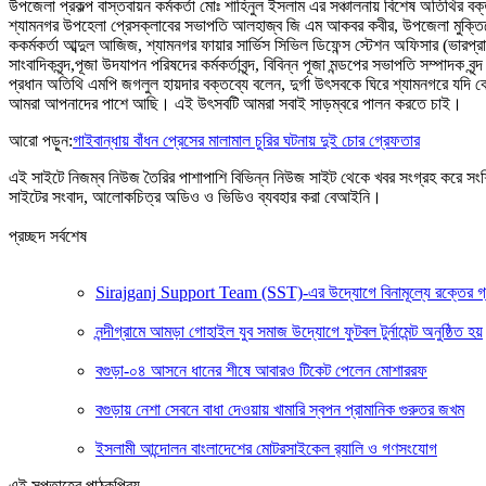
উপজেলা প্রকল্প বাস্তবায়ন কর্মকর্তা মোঃ শাহিনুল ইসলাম এর সঞ্চালনায় বিশেষ অতিথি
শ্যামনগর উপহেলা প্রেসক্লাবের সভাপতি আলহাজ্ব জি এম আকবর কবীর, উপজেলা মুক্তিযোদ্ধা 
ককর্মকর্তা আব্দুল আজিজ, শ্যামনগর ফায়ার সার্ভিস সিভিল ডিফেন্স স্টেশন অফিসার (ভ
সাংবাদিকবৃন্দ,পূজা উদযাপন পরিষদের কর্মকর্তাবৃন্দ, বিবিন্ন পূজা মন্ডপের সভাপতি সম্পাদক বৃন্দ
প্রধান অতিথি এমপি জগলুল হায়দার বক্তব্যে বলেন, দুর্গা উৎসবকে ঘিরে শ্যামনগরে যদি কোন 
আমরা আপনাদের পাশে আছি। এই উৎসবটি আমরা সবাই সাড়ম্বরে পালন করতে চাই।
আরো পড়ুন:
গাইবান্ধায় বাঁধন প্রেসের মালামাল চুরির ঘটনায় দুই চোর গ্রেফতার
এই সাইটে নিজম্ব নিউজ তৈরির পাশাপাশি বিভিন্ন নিউজ সাইট থেকে খবর সংগ্রহ করে সং
সাইটের সংবাদ, আলোকচিত্র অডিও ও ভিডিও ব্যবহার করা বেআইনি।
প্রচ্ছদ সর্বশেষ
Sirajganj Support Team (SST)-এর উদ্যোগে বিনামূল্যে রক্তের গ্রুপ ন
নন্দীগ্রামে আমড়া গোহাইল যুব সমাজ উদ্যোগে ফুটবল টুর্নামেন্ট অনুষ্ঠিত হয়
বগুড়া-০৪ আসনে ধানের শীষে আবারও টিকেট পেলেন মোশাররফ
বগুড়ায় নেশা সেবনে বাধা দেওয়ায় খামারি স্বপন প্রামানিক গুরুতর জখম
ইসলামী আন্দোলন বাংলাদেশের মোটরসাইকেল র‍্যালি ও গণসংযোগ
এই সপ্তাহের পাঠকপ্রিয়