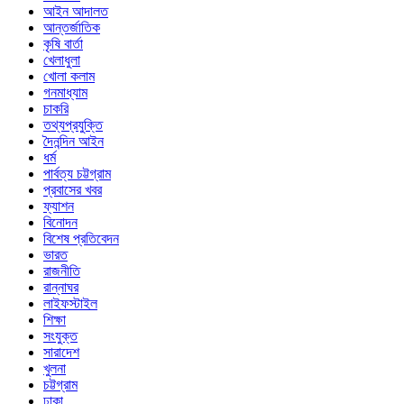
আইন আদালত
আন্তর্জাতিক
কৃষি বার্তা
খেলাধুলা
খোলা কলাম
গনমাধ্যাম
চাকরি
তথ্যপ্রযুক্তি
দৈনন্দিন আইন
ধর্ম
পার্বত্য চট্টগ্রাম
প্রবাসের খবর
ফ্যাশন
বিনোদন
বিশেষ প্রতিবেদন
ভারত
রাজনীতি
রান্নাঘর
লাইফস্টাইল
শিক্ষা
সংযুক্ত
সারাদেশ
খুলনা
চট্টগ্রাম
ঢাকা