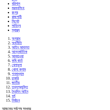
বরিশাল
ময়মনসিংহ
রংপুর
রাজশাহী
সিলেট
সাহিত্য
স্বাস্থ্য
অপরাধ
অর্থনীতি
আইন আদালত
আন্তর্জাতিক
আবহাওয়া
কৃষি বার্তা
খেলাধুলা
খোলা কলাম
গনমাধ্যাম
চাকরি
জাতীয়
তথ্যপ্রযুক্তি
দৈনন্দিন আইন
ধর্ম
নির্বাচন
আজকের সর্বশেষ সবখবর