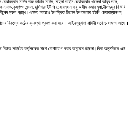
 চেয়ারম্যান সাঈদ উজ জামান সাঈদ, মহিলা ভাইস চেয়ারম্যান খালেদা আয়ুব ডলি,
ড.কৃষ্ণপদ মন্ডল, মুন্সিগঞ্জ ইউপি চেয়ারম্যান বাবু অসীম কমার মৃধা,নীলডুমুর বিজিবি
র বিষ্টুপদ মন্ডল প্রমূখ।এসময় আরোও উপস্থিত ছিলেন উপজেলার ইউপি চেয়ারম্যানগন,
লে তাদের বিরুদ্ধে কঠোর ব্যবস্থা গ্রহণ করা হবে। আইনশৃঙ্খলা বাহিনী সর্বোচ্চ সজাগ আছে।
ষ্ট নিউজ সাইটের কর্তৃপক্ষের সাথে যোগাযোগ করার অনুরোধ রইলো।বিনা অনুমতিতে এই