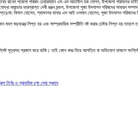
র বক্তব্য রাখেন পজেলা পরিষদ চেয়ারম্যান এস এম আতাউল হক দোলন, উপজেলা পরিসদের ভাইস
কমান্ডার ভারপ্রাপ্ত দেবী রঞ্জন মন্ডল, উপজেলা পূজা উদযাপন পরিষদের সাধারন সম্পাদক এ্যা
ারপ্রাপ্ত)মো: বিলাল হোসেন, শ্যামনগর থানার এস আই ওসমান হোসেন, পূজা উদযাপন পরিষদে
মহল ষড়যন্ত্রে লিপ্ত হয় এবং সাম্প্রদায়িক সম্প্রীতি নষ্ট করার চেষ্টায় লিপ্ত হয় তাহ
শ্লিষ্ট সূত্রসহ প্রকাশ করে থাকি। তাই কোন খবর নিয়ে আপত্তি বা অভিযোগ থাকলে সংশ্লি
ির্ণয় ও প্রাথমিক চক্ষু সেবা প্রদান