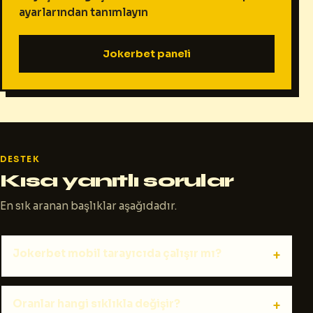
ayarlarından tanımlayın
Jokerbet paneli
DESTEK
Kısa yanıtlı sorular
En sık aranan başlıklar aşağıdadır.
Jokerbet mobil tarayıcıda çalışır mı?
Oranlar hangi sıklıkla değişir?