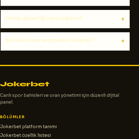
Hesap güvenliği nasıl sağlanır?
Sorumlu oyun seçenekleri nelerdir?
Jokerbet
Canlı spor bahisleri ve oran yönetimi için düzenli dijital
panel.
BÖLÜMLER
Jokerbet platform tanımı
Jokerbet özellik listesi