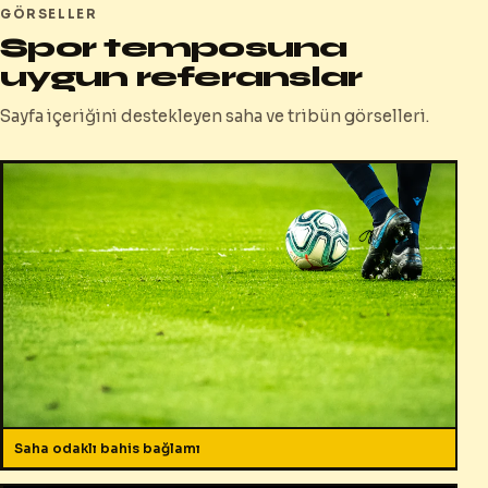
GÖRSELLER
Spor temposuna
uygun referanslar
Sayfa içeriğini destekleyen saha ve tribün görselleri.
Saha odaklı bahis bağlamı