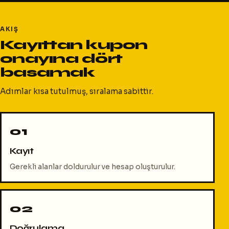
AKIŞ
Kayıttan kupon
onayına dört
basamak
Adımlar kısa tutulmuş, sıralama sabittir.
Kayıt
Gerekli alanlar doldurulur ve hesap oluşturulur.
Doğrulama