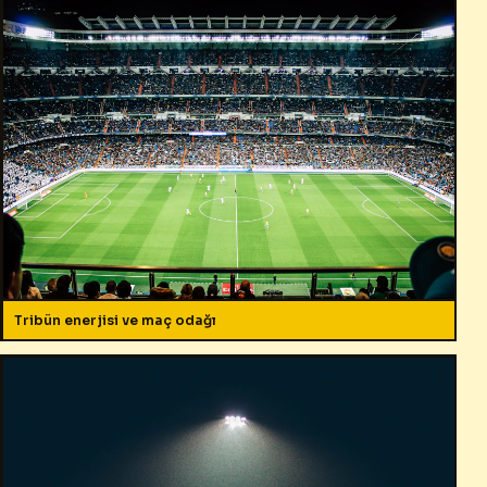
Tribün enerjisi ve maç odağı