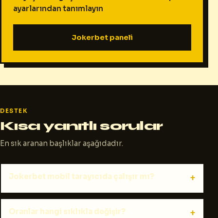
ayarlarından tanımlayın
Jokerbet paneli
DESTEK
Kısa yanıtlı sorular
En sık aranan başlıklar aşağıdadır.
Jokerbet mobil tarayıcıda çalışır mı?
Oranlar hangi sıklıkla değişir?