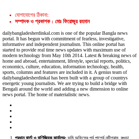
যোগাযোগের ঠিকানা:
সম্পাদক ও প্রকাশক : মোঃ ফিরোজুর রহমান
dailybangladesherdinkal.com is one of the popular Bangla news
portal. It has begun with commitment of fearless, investigative,
informative and independent journalism. This online portal has
started to provide real time news updates with maximum use of
modern technology from May 10th 2014. Latest & breaking news of
home and abroad, entertainment, lifestyle, special reports, politics,
economics, culture, education, information technology, health,
sports, columns and features are included in it. A genius team of
dailybangladesherdinkal has been built with a group of countrys
energetic young journalists. We are trying to build a bridge with
Bengali around the world and adding a new dimension to online
news portal. The home of materialistic news.
প্রধান বার্তা ও বাণিজ্যিক কার্যালয়:
ভূমি অফিসের পূর্ব পার্শ্বে নন্দীগ্রাম, বগুড়া