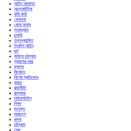
আইন আদালত
আন্তর্জাতিক
কৃষি বার্তা
খেলাধুলা
খোলা কলাম
গনমাধ্যাম
চাকরি
তথ্যপ্রযুক্তি
দৈনন্দিন আইন
ধর্ম
পার্বত্য চট্টগ্রাম
প্রবাসের খবর
ফ্যাশন
বিনোদন
বিশেষ প্রতিবেদন
ভারত
রাজনীতি
রান্নাঘর
লাইফস্টাইল
শিক্ষা
সংযুক্ত
সারাদেশ
খুলনা
চট্টগ্রাম
ঢাকা