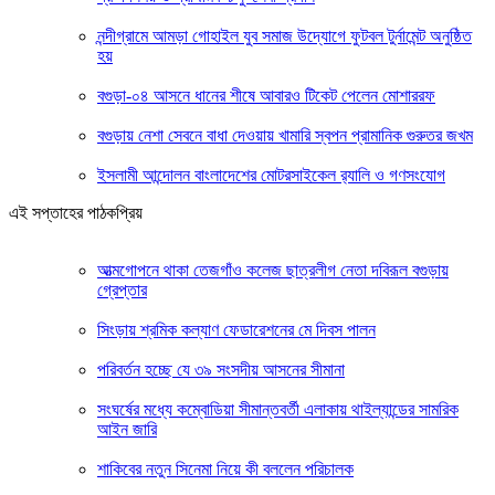
নন্দীগ্রামে আমড়া গোহাইল যুব সমাজ উদ্যোগে ফুটবল টুর্নামেন্ট অনুষ্ঠিত
হয়
বগুড়া-০৪ আসনে ধানের শীষে আবারও টিকেট পেলেন মোশাররফ
বগুড়ায় নেশা সেবনে বাধা দেওয়ায় খামারি স্বপন প্রামানিক গুরুতর জখম
ইসলামী আন্দোলন বাংলাদেশের মোটরসাইকেল র‍্যালি ও গণসংযোগ
এই সপ্তাহের পাঠকপ্রিয়
আত্মগোপনে থাকা তেজগাঁও কলেজ ছাত্রলীগ নেতা দবিরূল বগুড়ায়
গ্রেপ্তার
সিংড়ায় শ্রমিক কল্যাণ ফেডারেশনের মে দিবস পালন
পরিবর্তন হচ্ছে যে ৩৯ সংসদীয় আসনের সীমানা
সংঘর্ষের মধ্যে কম্বোডিয়া সীমান্তবর্তী এলাকায় থাইল্যান্ডের সামরিক
আইন জারি
শাকিবের নতুন সিনেমা নিয়ে কী বললেন পরিচালক