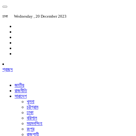
ঢাকা
Wednesday , 20 December 2023
প্রচ্ছদ
জাতীয়
রাজনীতি
সারাদেশ
খুলনা
চট্টগ্রাম
ঢাকা
বরিশাল
ময়মনসিংহ
রংপুর
রাজশাহী