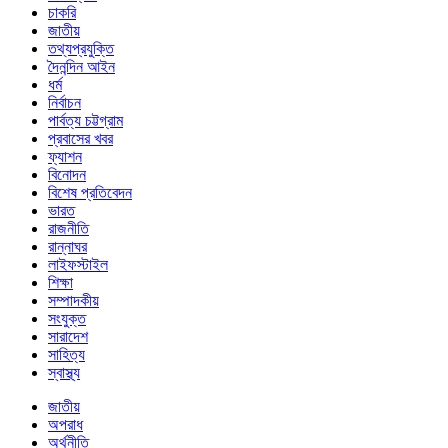
চাকরি
জাতীয়
তথ্যপ্রযুক্তি
দৈনন্দিন আইন
ধর্ম
নির্বাচন
পার্বত্য চট্টগ্রাম
প্রবাসের খবর
ফ্যাশন
বিনোদন
বিশেষ প্রতিবেদন
ভারত
রাজনীতি
রান্নাঘর
লাইফস্টাইল
শিক্ষা
সম্পাদকীয়
সংযুক্ত
সারাদেশ
সাহিত্য
স্বাস্থ্য
জাতীয়
অপরাধ
অর্থনীতি