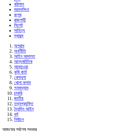
বরিশাল
ময়মনসিংহ
রংপুর
রাজশাহী
সিলেট
সাহিত্য
স্বাস্থ্য
অপরাধ
অর্থনীতি
আইন আদালত
আন্তর্জাতিক
আবহাওয়া
কৃষি বার্তা
খেলাধুলা
খোলা কলাম
গনমাধ্যাম
চাকরি
জাতীয়
তথ্যপ্রযুক্তি
দৈনন্দিন আইন
ধর্ম
নির্বাচন
আজকের সর্বশেষ সবখবর