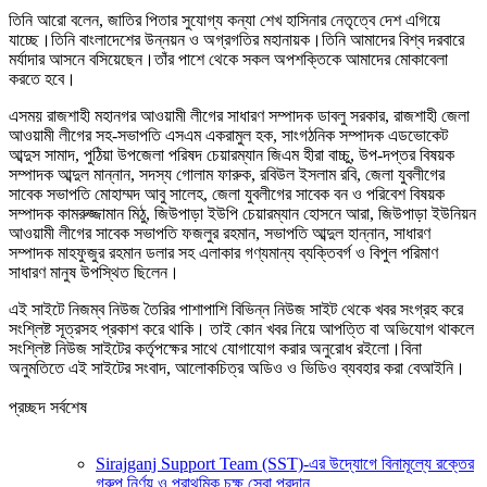
তিনি আরো বলেন, জাতির পিতার সুযোগ্য কন্যা শেখ হাসিনার নেতৃত্বে দেশ এগিয়ে
যাচ্ছে।তিনি বাংলাদেশের উন্নয়ন ও অগ্রগতির মহানায়ক।তিনি আমাদের বিশ্ব দরবারে
মর্যাদার আসনে বসিয়েছেন।তাঁর পাশে থেকে সকল অপশক্তিকে আমাদের মোকাবেলা
করতে হবে।
এসময় রাজশাহী মহানগর আওয়ামী লীগের সাধারণ সম্পাদক ডাবলু সরকার, রাজশাহী জেলা
আওয়ামী লীগের সহ-সভাপতি এসএম একরামুল হক, সাংগঠনিক সম্পাদক এডভোকেট
আব্দুস সামাদ, পুঠিয়া উপজেলা পরিষদ চেয়ারম্যান জিএম হীরা বাচ্চু, উপ-দপ্তর বিষয়ক
সম্পাদক আব্দুল মান্নান, সদস্য গোলাম ফারুক, রবিউল ইসলাম রবি, জেলা যুবলীগের
সাবেক সভাপতি মোহাম্মদ আবু সালেহ, জেলা যুবলীগের সাবেক বন ও পরিবেশ বিষয়ক
সম্পাদক কামরুজ্জামান মিঠু, জিউপাড়া ইউপি চেয়ারম্যান হোসনে আরা, জিউপাড়া ইউনিয়ন
আওয়ামী লীগের সাবেক সভাপতি ফজলুর রহমান, সভাপতি আব্দুল হান্নান, সাধারণ
সম্পাদক মাহফুজুর রহমান ডলার সহ এলাকার গণ্যমান্য ব্যক্তিবর্গ ও বিপুল পরিমাণ
সাধারণ মানুষ উপস্থিত ছিলেন।
এই সাইটে নিজম্ব নিউজ তৈরির পাশাপাশি বিভিন্ন নিউজ সাইট থেকে খবর সংগ্রহ করে
সংশ্লিষ্ট সূত্রসহ প্রকাশ করে থাকি। তাই কোন খবর নিয়ে আপত্তি বা অভিযোগ থাকলে
সংশ্লিষ্ট নিউজ সাইটের কর্তৃপক্ষের সাথে যোগাযোগ করার অনুরোধ রইলো।বিনা
অনুমতিতে এই সাইটের সংবাদ, আলোকচিত্র অডিও ও ভিডিও ব্যবহার করা বেআইনি।
প্রচ্ছদ সর্বশেষ
Sirajganj Support Team (SST)-এর উদ্যোগে বিনামূল্যে রক্তের
গ্রুপ নির্ণয় ও প্রাথমিক চক্ষু সেবা প্রদান