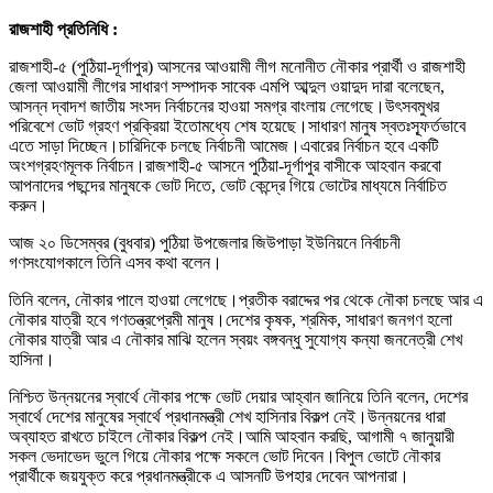
রাজশাহী প্রতিনিধি :
রাজশাহী-৫ (পুঠিয়া-দূর্গাপুর) আসনের আওয়ামী লীগ মনোনীত নৌকার প্রার্থী ও রাজশাহী
জেলা আওয়ামী লীগের সাধারণ সম্পাদক সাবেক এমপি আব্দুল ওয়াদুদ দারা বলেছেন,
আসন্ন দ্বাদশ জাতীয় সংসদ নির্বাচনের হাওয়া সমগ্র বাংলায় লেগেছে।উৎসবমুখর
পরিবেশে ভোট গ্রহণ প্রক্রিয়া ইতোমধ্যে শেষ হয়েছে।সাধারণ মানুষ স্বতঃস্ফূর্তভাবে
এতে সাড়া দিচ্ছেন।চারিদিকে চলছে নির্বাচনী আমেজ।এবারের নির্বাচন হবে একটি
অংশগ্রহণমূলক নির্বাচন।রাজশাহী-৫ আসনে পুঠিয়া-দূর্গাপুর বাসীকে আহবান করবো
আপনাদের পছন্দের মানুষকে ভোট দিতে, ভোট কেন্দ্রে গিয়ে ভোটের মাধ্যমে নির্বাচিত
করুন।
আজ ২০ ডিসেম্বর (বুধবার) পুঠিয়া উপজেলার জিউপাড়া ইউনিয়নে নির্বাচনী
গণসংযোগকালে তিনি এসব কথা বলেন।
তিনি বলেন, নৌকার পালে হাওয়া লেগেছে।প্রতীক বরাদ্দের পর থেকে নৌকা চলছে আর এ
নৌকার যাত্রী হবে গণতন্ত্রপ্রেমী মানুষ।দেশের কৃষক, শ্রমিক, সাধারণ জনগণ হলো
নৌকার যাত্রী আর এ নৌকার মাঝি হলেন স্বয়ং বঙ্গবন্ধু সুযোগ্য কন্যা জননেত্রী শেখ
হাসিনা।
নিশ্চিত উন্নয়নের স্বার্থে নৌকার পক্ষে ভোট দেয়ার আহ্বান জানিয়ে তিনি বলেন, দেশের
স্বার্থে দেশের মানুষের স্বার্থে প্রধানমন্ত্রী শেখ হাসিনার বিকল্প নেই।উন্নয়নের ধারা
অব্যাহত রাখতে চাইলে নৌকার বিকল্প নেই।আমি আহবান করছি, আগামী ৭ জানুয়ারী
সকল ভেদাভেদ ভুলে গিয়ে নৌকার পক্ষে সকলে ভোট দিবেন।বিপুল ভোটে নৌকার
প্রার্থীকে জয়যুক্ত করে প্রধানমন্ত্রীকে এ আসনটি উপহার দেবেন আপনারা।