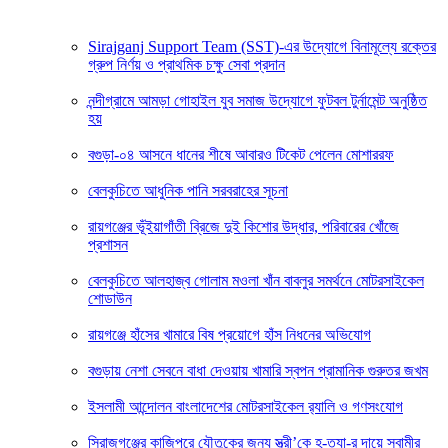
Sirajganj Support Team (SST)-এর উদ্যোগে বিনামূল্যে রক্তের
গ্রুপ নির্ণয় ও প্রাথমিক চক্ষু সেবা প্রদান
নন্দীগ্রামে আমড়া গোহাইল যুব সমাজ উদ্যোগে ফুটবল টুর্নামেন্ট অনুষ্ঠিত
হয়
বগুড়া-০৪ আসনে ধানের শীষে আবারও টিকেট পেলেন মোশাররফ
বেলকুচিতে আধুনিক পানি সরবরাহের সূচনা
রায়গঞ্জের ভূঁইয়াগাঁতী ব্রিজে দুই কিশোর উদ্ধার, পরিবারের খোঁজে
প্রশাসন
বেলকুচিতে আলহাজ্ব গোলাম মওলা খাঁন বাবলুর সমর্থনে মোটরসাইকেল
শোডাউন
রায়গঞ্জে হাঁসের খামারে বিষ প্রয়োগে হাঁস নিধনের অভিযোগ
বগুড়ায় নেশা সেবনে বাধা দেওয়ায় খামারি স্বপন প্রামানিক গুরুতর জখম
ইসলামী আন্দোলন বাংলাদেশের মোটরসাইকেল র‍্যালি ও গণসংযোগ
সিরাজগঞ্জের কাজিপুরে যৌতুকের জন্য স্ত্রী’কে হ-ত্যা-র দায়ে স্বামীর