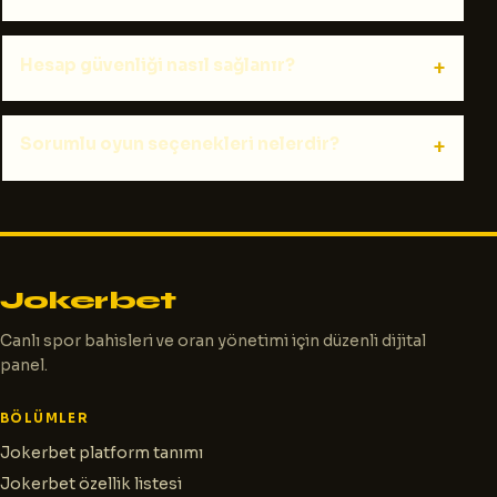
Hesap güvenliği nasıl sağlanır?
Sorumlu oyun seçenekleri nelerdir?
Jokerbet
Canlı spor bahisleri ve oran yönetimi için düzenli dijital
panel.
BÖLÜMLER
Jokerbet platform tanımı
Jokerbet özellik listesi