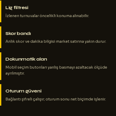
Lig filtresi
İzlenen turnuvalar öncelikli konuma alınabilir.
Skor bandı
Anlık skor ve dakika bilgisi market satırına yakın durur.
Dokunmatik alan
Mobil seçim butonları yanlış basmayı azaltacak ölçüde
ayrılmıştır.
Oturum güveni
Bağlantı şifreli çalışır; oturum sonu net biçimde işlenir.