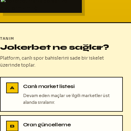
TANIM
Jokerbet ne sağlar?
Platform, canlı spor bahislerini sade bir iskelet
üzerinde toplar.
Canlı market listesi
A
Devam eden maçlar ve ilgili marketler üst
alanda sıralanır.
Oran güncelleme
B