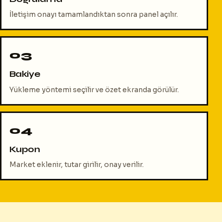
İletişim onayı tamamlandıktan sonra panel açılır.
Bakiye
Yükleme yöntemi seçilir ve özet ekranda görülür.
Kupon
Market eklenir, tutar girilir, onay verilir.