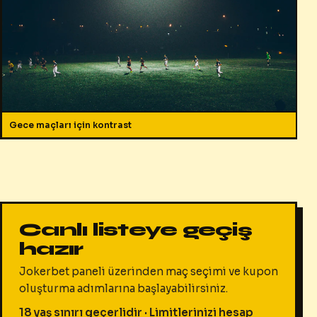
Gece maçları için kontrast
Canlı listeye geçiş
hazır
Jokerbet paneli üzerinden maç seçimi ve kupon
oluşturma adımlarına başlayabilirsiniz.
18 yaş sınırı geçerlidir · Limitlerinizi hesap