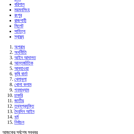
বরিশাল
ময়মনসিংহ
রংপুর
রাজশাহী
সিলেট
সাহিত্য
স্বাস্থ্য
অপরাধ
অর্থনীতি
আইন আদালত
আন্তর্জাতিক
আবহাওয়া
কৃষি বার্তা
খেলাধুলা
খোলা কলাম
গনমাধ্যাম
চাকরি
জাতীয়
তথ্যপ্রযুক্তি
দৈনন্দিন আইন
ধর্ম
নির্বাচন
আজকের সর্বশেষ সবখবর