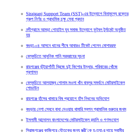
Sirajganj Support Team (SST)-এর উদ্যোগে বিনামূল্যে রক্তের
গ্রুপ নির্ণয় ও প্রাথমিক চক্ষু সেবা প্রদান
নন্দীগ্রামে আমড়া গোহাইল যুব সমাজ উদ্যোগে ফুটবল টুর্নামেন্ট অনুষ্ঠিত
হয়
বগুড়া-০৪ আসনে ধানের শীষে আবারও টিকেট পেলেন মোশাররফ
বেলকুচিতে আধুনিক পানি সরবরাহের সূচনা
রায়গঞ্জের ভূঁইয়াগাঁতী ব্রিজে দুই কিশোর উদ্ধার, পরিবারের খোঁজে
প্রশাসন
বেলকুচিতে আলহাজ্ব গোলাম মওলা খাঁন বাবলুর সমর্থনে মোটরসাইকেল
শোডাউন
রায়গঞ্জে হাঁসের খামারে বিষ প্রয়োগে হাঁস নিধনের অভিযোগ
বগুড়ায় নেশা সেবনে বাধা দেওয়ায় খামারি স্বপন প্রামানিক গুরুতর জখম
ইসলামী আন্দোলন বাংলাদেশের মোটরসাইকেল র‍্যালি ও গণসংযোগ
সিরাজগঞ্জের কাজিপুরে যৌতুকের জন্য স্ত্রী’কে হ-ত্যা-র দায়ে স্বামীর