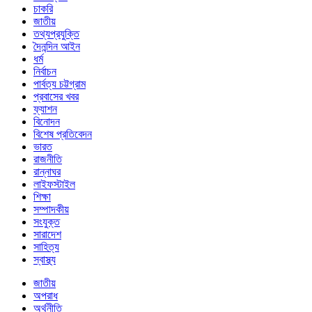
চাকরি
জাতীয়
তথ্যপ্রযুক্তি
দৈনন্দিন আইন
ধর্ম
নির্বাচন
পার্বত্য চট্টগ্রাম
প্রবাসের খবর
ফ্যাশন
বিনোদন
বিশেষ প্রতিবেদন
ভারত
রাজনীতি
রান্নাঘর
লাইফস্টাইল
শিক্ষা
সম্পাদকীয়
সংযুক্ত
সারাদেশ
সাহিত্য
স্বাস্থ্য
জাতীয়
অপরাধ
অর্থনীতি