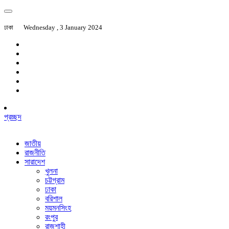
ঢাকা
Wednesday , 3 January 2024
প্রচ্ছদ
জাতীয়
রাজনীতি
সারাদেশ
খুলনা
চট্টগ্রাম
ঢাকা
বরিশাল
ময়মনসিংহ
রংপুর
রাজশাহী