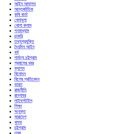
আইন আদালত
আন্তর্জাতিক
কৃষি বার্তা
খেলাধুলা
খোলা কলাম
গনমাধ্যাম
চাকরি
তথ্যপ্রযুক্তি
দৈনন্দিন আইন
ধর্ম
পার্বত্য চট্টগ্রাম
প্রবাসের খবর
ফ্যাশন
বিনোদন
বিশেষ প্রতিবেদন
ভারত
রাজনীতি
রান্নাঘর
লাইফস্টাইল
শিক্ষা
সংযুক্ত
সারাদেশ
খুলনা
চট্টগ্রাম
ঢাকা