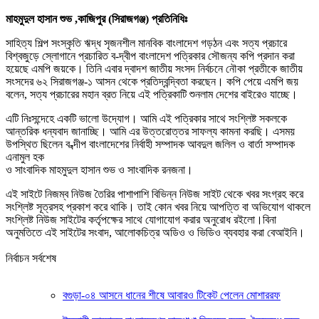
মাহমুদুল হাসান শুভ ,কাজিপুর (সিরাজগঞ্জ) প্রতিনিধিঃ
সাহিত্য শিল্প সংস্কৃতি ঋদ্ধ সৃজনশীল মানবিক বাংলাদেশ গড়ঠন এবং সত্য প্রচারে
বিশ্বজুড়ে স্লোগানে প্রচারিত ব-দ্বীপ বাংলাদেশ পত্রিকার সৌজন্য কপি প্রদান করা
হয়েছে এমপি জয়কে। তিনি এবার দ্বাদশ জাতীয় সংসদ নির্বচনে নৌকা প্রতীকে জাতীয়
সংসদের ৬২ সিরাজগঞ্জ-১ আসন থেকে প্রতিদ্বন্দ্বিতা করছেন। কপি পেয়ে এমপি জয়
বলেন, সত্য প্রচারের মহান ব্রত নিয়ে এই পত্রিকাটি শুনলাম দেশের বাইরেও যাচ্ছে।
এটি নিঃসন্দেহে একটি ভালো উদ্যোগ। আমি এই পত্রিকার সাথে সংশ্লিষ্ট সকলকে
আন্তরিক ধন্যবাদ জানাচ্ছি। আমি এর উত্তরোত্তর সাফল্য কামনা করছি। এসময়
উপস্থিত ছিলেন ব-ব্দীপ বাংলাদেশের নির্বাহী সম্পাদক আবদুল জলিল ও বার্তা সম্পাদক
এনামুল হক
ও সাংবাদিক মাহমুদুল হাসান শুভ ও সাংবাদিক রনজনা।
এই সাইটে নিজম্ব নিউজ তৈরির পাশাপাশি বিভিন্ন নিউজ সাইট থেকে খবর সংগ্রহ করে
সংশ্লিষ্ট সূত্রসহ প্রকাশ করে থাকি। তাই কোন খবর নিয়ে আপত্তি বা অভিযোগ থাকলে
সংশ্লিষ্ট নিউজ সাইটের কর্তৃপক্ষের সাথে যোগাযোগ করার অনুরোধ রইলো।বিনা
অনুমতিতে এই সাইটের সংবাদ, আলোকচিত্র অডিও ও ভিডিও ব্যবহার করা বেআইনি।
নির্বাচন সর্বশেষ
বগুড়া-০৪ আসনে ধানের শীষে আবারও টিকেট পেলেন মোশাররফ