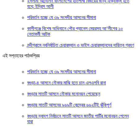
ইসলামী আন্দোলন বাংলাদেশের হাতপাখা বিজয়ের জন্য ঐক্যবদ্ধ হতে
হবে; ইদ্রিস আলী
পরিবর্তন হচ্ছে যে ৩৯ সংসদীয় আসনের সীমানা
কালীগঞ্জে বিশেষ অভিযানে পৌর প্যানেল মেয়রসহ আ’লীগের ১০
নেতাকর্মী আটক
নন্দীগ্রামে নবনির্বাচিত চেয়ারম্যান ও ভাইস চেয়ারম্যানদের দায়িত্ব গ্রহণ
এই সপ্তাহের পাঠকপ্রিয়
পরিবর্তন হচ্ছে যে ৩৯ সংসদীয় আসনের সীমানা
বগুড়া-৪ আসনে নৌকার মাঝি হতে চান এলএলবি রানা
বগুড়ার সাতটি আসনে নৌকায় মনোনয়ন পেয়েছেন
বগুড়ায় সাতটি আসনের ৯৬৯টি কেন্দ্রের ৬৬২টিই ঝুঁকিপূর্ণ
বগুড়ায় দ্বাদশ নির্বাচনে সাতটি আসনে জাতীয় পার্টির মনোনয়ন পেলেন
যারা