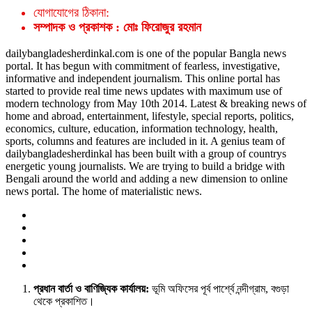
যোগাযোগের ঠিকানা:
সম্পাদক ও প্রকাশক : মোঃ ফিরোজুর রহমান
dailybangladesherdinkal.com is one of the popular Bangla news
portal. It has begun with commitment of fearless, investigative,
informative and independent journalism. This online portal has
started to provide real time news updates with maximum use of
modern technology from May 10th 2014. Latest & breaking news of
home and abroad, entertainment, lifestyle, special reports, politics,
economics, culture, education, information technology, health,
sports, columns and features are included in it. A genius team of
dailybangladesherdinkal has been built with a group of countrys
energetic young journalists. We are trying to build a bridge with
Bengali around the world and adding a new dimension to online
news portal. The home of materialistic news.
প্রধান বার্তা ও বাণিজ্যিক কার্যালয়:
ভূমি অফিসের পূর্ব পার্শ্বে নন্দীগ্রাম, বগুড়া
থেকে প্রকাশিত।