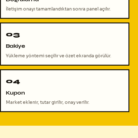
İletişim onayı tamamlandıktan sonra panel açılır.
Bakiye
Yükleme yöntemi seçilir ve özet ekranda görülür.
Kupon
Market eklenir, tutar girilir, onay verilir.