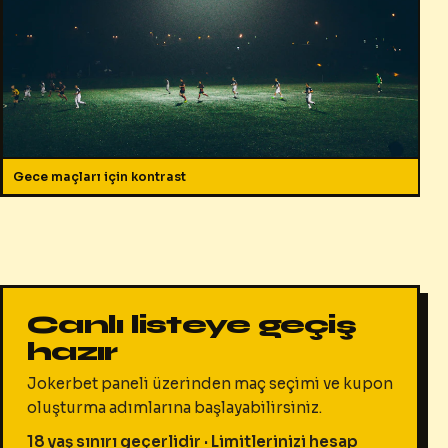
Gece maçları için kontrast
Canlı listeye geçiş
hazır
Jokerbet paneli üzerinden maç seçimi ve kupon
oluşturma adımlarına başlayabilirsiniz.
18 yaş sınırı geçerlidir · Limitlerinizi hesap