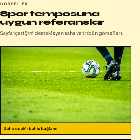
GÖRSELLER
Spor temposuna
uygun referanslar
Sayfa içeriğini destekleyen saha ve tribün görselleri.
Saha odaklı bahis bağlamı