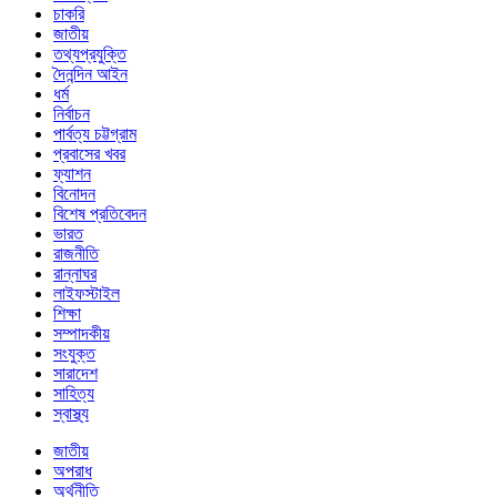
চাকরি
জাতীয়
তথ্যপ্রযুক্তি
দৈনন্দিন আইন
ধর্ম
নির্বাচন
পার্বত্য চট্টগ্রাম
প্রবাসের খবর
ফ্যাশন
বিনোদন
বিশেষ প্রতিবেদন
ভারত
রাজনীতি
রান্নাঘর
লাইফস্টাইল
শিক্ষা
সম্পাদকীয়
সংযুক্ত
সারাদেশ
সাহিত্য
স্বাস্থ্য
জাতীয়
অপরাধ
অর্থনীতি