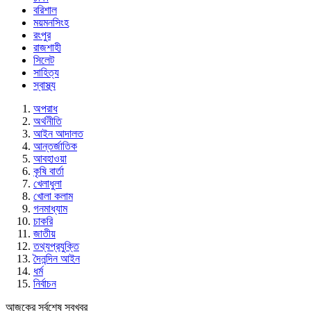
বরিশাল
ময়মনসিংহ
রংপুর
রাজশাহী
সিলেট
সাহিত্য
স্বাস্থ্য
অপরাধ
অর্থনীতি
আইন আদালত
আন্তর্জাতিক
আবহাওয়া
কৃষি বার্তা
খেলাধুলা
খোলা কলাম
গনমাধ্যাম
চাকরি
জাতীয়
তথ্যপ্রযুক্তি
দৈনন্দিন আইন
ধর্ম
নির্বাচন
আজকের সর্বশেষ সবখবর