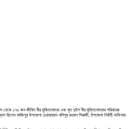
দ থেকে ২৭৫ জন জীবিত বীর মুক্তিযোদ্ধা এবং মৃত দুইশ বীর মুক্তিযোদ্ধার পরিবারের
ত ছিলেন কাজিপুর উপজেলা চেয়ারম্যান খলিলুর রহমান সিরাজী, উপজেলা নির্বাহী অফিসার