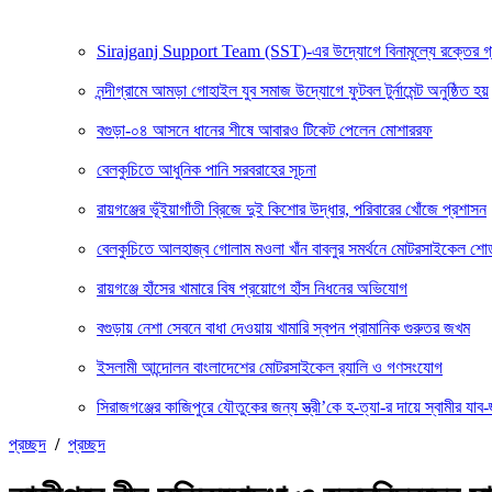
Sirajganj Support Team (SST)-এর উদ্যোগে বিনামূল্যে রক্তের গ্রুপ ন
নন্দীগ্রামে আমড়া গোহাইল যুব সমাজ উদ্যোগে ফুটবল টুর্নামেন্ট অনুষ্ঠিত হয়
বগুড়া-০৪ আসনে ধানের শীষে আবারও টিকেট পেলেন মোশাররফ
বেলকুচিতে আধুনিক পানি সরবরাহের সূচনা
রায়গঞ্জের ভূঁইয়াগাঁতী ব্রিজে দুই কিশোর উদ্ধার, পরিবারের খোঁজে প্রশাসন
বেলকুচিতে আলহাজ্ব গোলাম মওলা খাঁন বাবলুর সমর্থনে মোটরসাইকেল শ
রায়গঞ্জে হাঁসের খামারে বিষ প্রয়োগে হাঁস নিধনের অভিযোগ
বগুড়ায় নেশা সেবনে বাধা দেওয়ায় খামারি স্বপন প্রামানিক গুরুতর জখম
ইসলামী আন্দোলন বাংলাদেশের মোটরসাইকেল র‍্যালি ও গণসংযোগ
সিরাজগঞ্জের কাজিপুরে যৌতুকের জন্য স্ত্রী’কে হ-ত্যা-র দায়ে স্বামীর যাব-জ
প্রচ্ছদ
/
প্রচ্ছদ