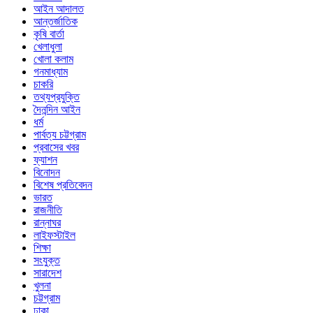
আইন আদালত
আন্তর্জাতিক
কৃষি বার্তা
খেলাধুলা
খোলা কলাম
গনমাধ্যাম
চাকরি
তথ্যপ্রযুক্তি
দৈনন্দিন আইন
ধর্ম
পার্বত্য চট্টগ্রাম
প্রবাসের খবর
ফ্যাশন
বিনোদন
বিশেষ প্রতিবেদন
ভারত
রাজনীতি
রান্নাঘর
লাইফস্টাইল
শিক্ষা
সংযুক্ত
সারাদেশ
খুলনা
চট্টগ্রাম
ঢাকা