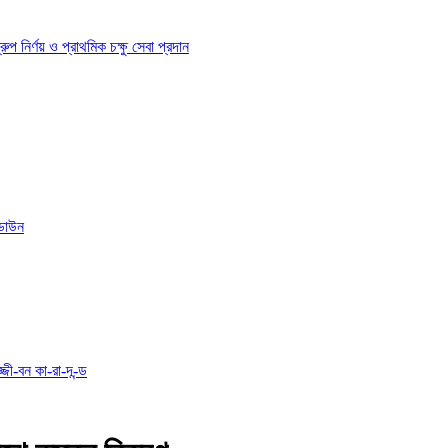
ির্ণয় ও প্রাথমিক চক্ষু সেবা প্রদান
োডাউন
্জী-বন কা-রা-দ-ন্ড