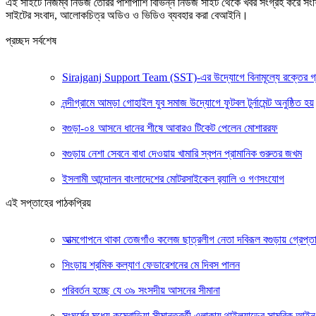
এই সাইটে নিজম্ব নিউজ তৈরির পাশাপাশি বিভিন্ন নিউজ সাইট থেকে খবর সংগ্রহ করে সং
সাইটের সংবাদ, আলোকচিত্র অডিও ও ভিডিও ব্যবহার করা বেআইনি।
প্রচ্ছদ সর্বশেষ
Sirajganj Support Team (SST)-এর উদ্যোগে বিনামূল্যে রক্তের গ্রুপ ন
নন্দীগ্রামে আমড়া গোহাইল যুব সমাজ উদ্যোগে ফুটবল টুর্নামেন্ট অনুষ্ঠিত হয়
বগুড়া-০৪ আসনে ধানের শীষে আবারও টিকেট পেলেন মোশাররফ
বগুড়ায় নেশা সেবনে বাধা দেওয়ায় খামারি স্বপন প্রামানিক গুরুতর জখম
ইসলামী আন্দোলন বাংলাদেশের মোটরসাইকেল র‍্যালি ও গণসংযোগ
এই সপ্তাহের পাঠকপ্রিয়
আত্মগোপনে থাকা তেজগাঁও কলেজ ছাত্রলীগ নেতা দবিরূল বগুড়ায় গ্রেপ্ত
সিংড়ায় শ্রমিক কল্যাণ ফেডারেশনের মে দিবস পালন
পরিবর্তন হচ্ছে যে ৩৯ সংসদীয় আসনের সীমানা
সংঘর্ষের মধ্যে কম্বোডিয়া সীমান্তবর্তী এলাকায় থাইল্যান্ডের সামরিক আইন