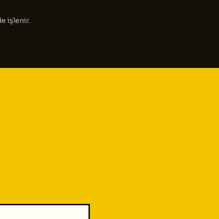
e işlenir.