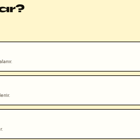
ar?
lanır.
enir.
r.