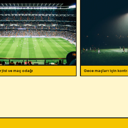
rjisi ve maç odağı
Gece maçları için kontr