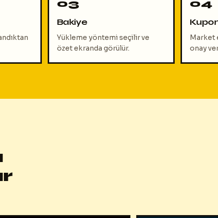
Bakiye
Kupo
andıktan
Yükleme yöntemi seçilir ve
Market ek
özet ekranda görülür.
onay veri
a
r