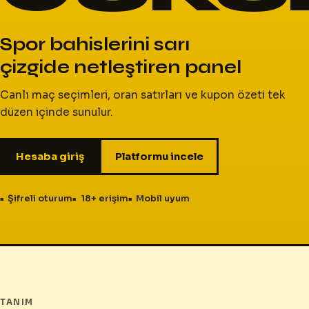
Spor bahislerini sarı
çizgide netleştiren panel
Canlı maç seçimleri, oran satırları ve kupon özeti tek
düzen içinde sunulur.
Hesaba giriş
Platformu incele
Şifreli oturum
18+ erişim
Mobil uyum
TANIM