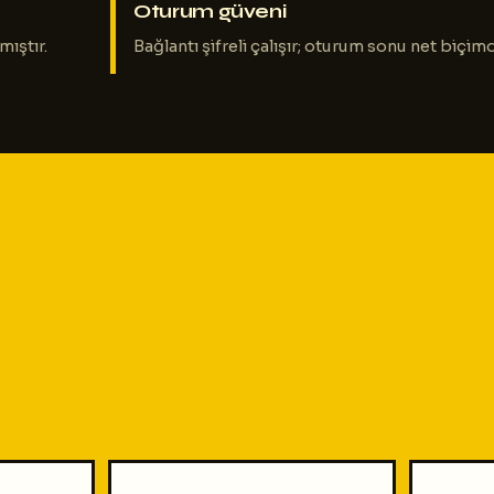
Oturum güveni
mıştır.
Bağlantı şifreli çalışır; oturum sonu net biçimd