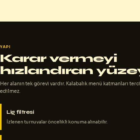
YAPI
Karar vermeyi
hızlandıran yüze
Her alanın tek görevi vardır. Kalabalık menü katmanları terc
edilmez.
Lig filtresi
İzlenen turnuvalar öncelikli konuma alınabilir.