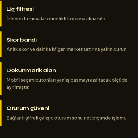
Lig filtresi
İzlenen turnuvalar öncelikli konuma alınabilir.
Skor bandı
Anlık skor ve dakika bilgisi market satırına yakın durur.
Dokunmatik alan
Mobil seçim butonları yanlış basmayı azaltacak ölçüde
ayrılmıştır.
Oturum güveni
Bağlantı şifreli çalışır; oturum sonu net biçimde işlenir.