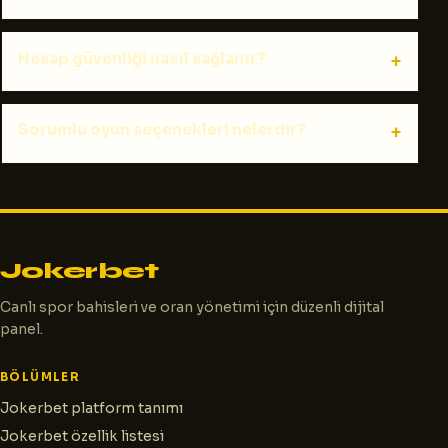
Hesap güvenliği nasıl sağlanır?
Sorumlu oyun seçenekleri nelerdir?
Jokerbet
Canlı spor bahisleri ve oran yönetimi için düzenli dijital
panel.
BÖLÜMLER
Jokerbet platform tanımı
Jokerbet özellik listesi