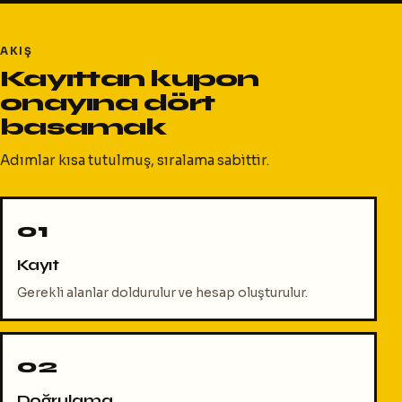
AKIŞ
Kayıttan kupon
onayına dört
basamak
Adımlar kısa tutulmuş, sıralama sabittir.
Kayıt
Gerekli alanlar doldurulur ve hesap oluşturulur.
Doğrulama