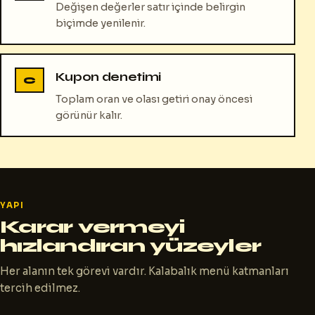
Değişen değerler satır içinde belirgin
biçimde yenilenir.
Kupon denetimi
C
Toplam oran ve olası getiri onay öncesi
görünür kalır.
YAPI
Karar vermeyi
hızlandıran yüzeyler
Her alanın tek görevi vardır. Kalabalık menü katmanları
tercih edilmez.