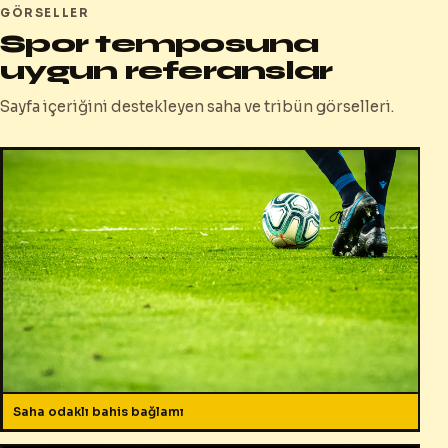
GÖRSELLER
Spor temposuna
uygun referanslar
Sayfa içeriğini destekleyen saha ve tribün görselleri.
Saha odaklı bahis bağlamı