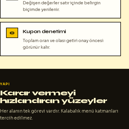
Değişen değerler satır içinde belirgin
biçimde yenilenir.
Kupon denetimi
C
Toplam oran ve olası getiri onay öncesi
görünür kalır.
YAPI
Karar vermeyi
hızlandıran yüzeyler
Her alanın tek görevi vardır. Kalabalık menü katmanları
tercih edilmez.