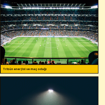
Tribün enerjisi ve maç odağı