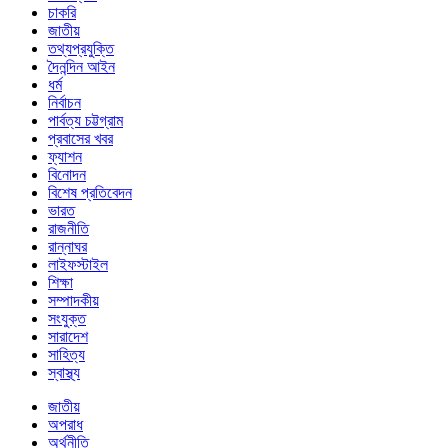
চাকরি
জাতীয়
তথ্যপ্রযুক্তি
দৈনন্দিন আইন
ধর্ম
নির্বাচন
পার্বত্য চট্টগ্রাম
প্রবাসের খবর
ফ্যাশন
বিনোদন
বিশেষ প্রতিবেদন
ভারত
রাজনীতি
রান্নাঘর
লাইফস্টাইল
শিক্ষা
সম্পাদকীয়
সংযুক্ত
সারাদেশ
সাহিত্য
স্বাস্থ্য
জাতীয়
অপরাধ
অর্থনীতি