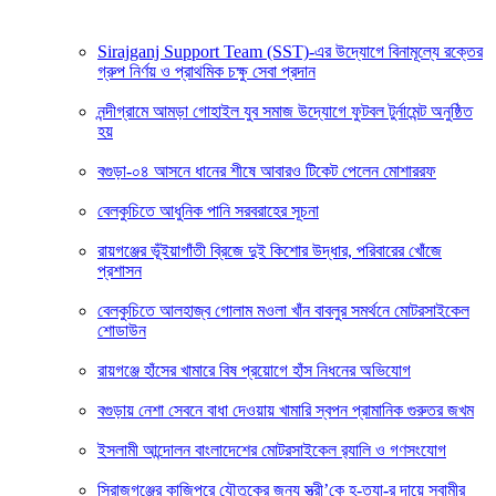
Sirajganj Support Team (SST)-এর উদ্যোগে বিনামূল্যে রক্তের
গ্রুপ নির্ণয় ও প্রাথমিক চক্ষু সেবা প্রদান
নন্দীগ্রামে আমড়া গোহাইল যুব সমাজ উদ্যোগে ফুটবল টুর্নামেন্ট অনুষ্ঠিত
হয়
বগুড়া-০৪ আসনে ধানের শীষে আবারও টিকেট পেলেন মোশাররফ
বেলকুচিতে আধুনিক পানি সরবরাহের সূচনা
রায়গঞ্জের ভূঁইয়াগাঁতী ব্রিজে দুই কিশোর উদ্ধার, পরিবারের খোঁজে
প্রশাসন
বেলকুচিতে আলহাজ্ব গোলাম মওলা খাঁন বাবলুর সমর্থনে মোটরসাইকেল
শোডাউন
রায়গঞ্জে হাঁসের খামারে বিষ প্রয়োগে হাঁস নিধনের অভিযোগ
বগুড়ায় নেশা সেবনে বাধা দেওয়ায় খামারি স্বপন প্রামানিক গুরুতর জখম
ইসলামী আন্দোলন বাংলাদেশের মোটরসাইকেল র‍্যালি ও গণসংযোগ
সিরাজগঞ্জের কাজিপুরে যৌতুকের জন্য স্ত্রী’কে হ-ত্যা-র দায়ে স্বামীর