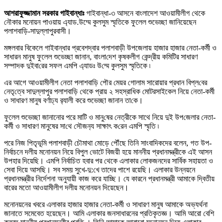
আশরাফুজ্জামান সরকার গাইবান্ধাঃ
গাইবান্ধা-৩ আসনে বাংলাদেশ আওয়ামীলীগ থেকে
নৌকার মনোয়ন পাওয়ায় এ্যাড.উম্মে কুলসুম স্মৃতিকে ফুলেল শুভেচ্ছা জানিয়েছেন
পলাশবা‌ড়ি-সাদুল্লাপুরবাসী।
মঙ্গলবার বিকেলে গাইবান্ধার প্রবেশদ্বার পলাশবাড়ী উপজেলায় হাজার হাজার নেতা-কর্মী ও
সাধারন মানুষ ফুলেল শুভেচ্ছা জানান, বাংলা‌দেশ কৃষকলীগ কেন্দ্রীয় ক‌মি‌টির সাধারণ
সম্পাদক দুইবা‌রের সফল এম‌পি এ‌্যাডঃ উ‌ম্মে কুলসুম স্মৃ‌তিকে ৷
এর আগে আওয়ামীলীগ নেতা পলাশবা‌ড়ি পৌর মেয়র গোলাম স‌ারোয়ার প্রধান বিপ্ল‌বের
নেতৃ‌ত্বে সাদুল্লাপুর পলাশবা‌ড়ি থেকে প্রায় ২ সহস্রাধিক মোটরসাইকেল নিয়ে নেতা-কর্মী
ও সাধারণ মানুষ বর্ণাঢ্য র‌্যালী করে শুভেচ্ছা জানান তা‌কে।
ফুলেল শুভেচ্ছা জানানোর পরে মা‌টি ও মানু‌ষের নেত্রীকে সাথে নিয়ে দুই উপ‌জেলার নেতা-
কর্মী ও সাধারণ মানুষের সা‌থে সৌজন‌্য সাক্ষাৎ ক‌রেন এমপি স্মৃতি ৷
পরে নিজ পিতৃভূমি পলাশবাড়ী চৌমাথা মোড়ে পৌঁছে তিনি সাংবাদিকদের বলেন, গত উপ-
নির্বাচনে দলীয় মনোনয়ন নিয়ে বিপুল ভোটে বিজয়ী হয়ে মাননীয় প্রধানমন্ত্রীকে এই আসন
উপহার দিয়েছি। এমপি নির্বাচিত হবার পর থেকে এলাকার লোকজনদের সার্বিক সহায়তা ও
সেবা দিয়ে আসছি। সব সময় সুখে-দু:খে তাদের পাশে রয়েছি। এলাকার উন্নয়নে
প্রধানমন্ত্রীর নির্দেশনা অনুযায়ী কাজ করে যাচ্ছি। যে কারনে প্রধানমন্ত্রী আমাকে দ্বিতীয়
বারের মতো আওয়ামীলীগ দলীয় মনোনয়ন দিয়েছেন।
মনোনয়নের খবরে এলাকার হাজার হাজার নেতা-কর্মী ও সাধারণ মানুষ আমাকে অভ্যর্থনা
জানাতে সমেবেত হয়েছেন। আমি এলাকার জনসাধারনের প্রতিকৃতজ্ঞ। আমি আরো বেশি