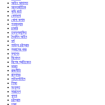
আইন আদালত
আন্তর্জাতিক
কৃষি বার্তা
খেলাধুলা
খোলা কলাম
গনমাধ্যাম
চাকরি
তথ্যপ্রযুক্তি
দৈনন্দিন আইন
ধর্ম
পার্বত্য চট্টগ্রাম
প্রবাসের খবর
ফ্যাশন
বিনোদন
বিশেষ প্রতিবেদন
ভারত
রাজনীতি
রান্নাঘর
লাইফস্টাইল
শিক্ষা
সংযুক্ত
সারাদেশ
খুলনা
চট্টগ্রাম
ঢাকা