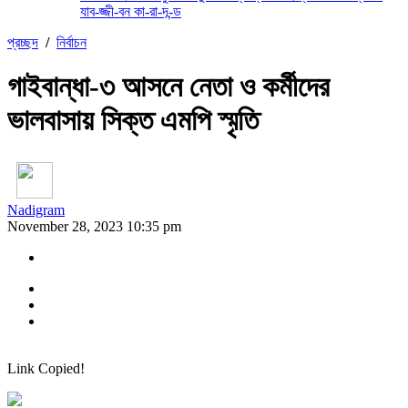
যাব-জ্জী-বন কা-রা-দ-ন্ড
প্রচ্ছদ
/
নির্বাচন
গাইবান্ধা-৩ আসনে নেতা ও কর্মীদের
ভালবাসায় সিক্ত এমপি স্মৃতি
Nadigram
November 28, 2023 10:35 pm
Link Copied!