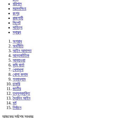
বরিশাল
ময়মনসিংহ
রংপুর
রাজশাহী
সিলেট
সাহিত্য
স্বাস্থ্য
অপরাধ
অর্থনীতি
আইন আদালত
আন্তর্জাতিক
আবহাওয়া
কৃষি বার্তা
খেলাধুলা
খোলা কলাম
গনমাধ্যাম
চাকরি
জাতীয়
তথ্যপ্রযুক্তি
দৈনন্দিন আইন
ধর্ম
নির্বাচন
আজকের সর্বশেষ সবখবর