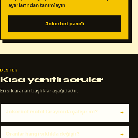
ayarlarından tanımlayın
Jokerbet paneli
DESTEK
Kısa yanıtlı sorular
En sık aranan başlıklar aşağıdadır.
Jokerbet mobil tarayıcıda çalışır mı?
Oranlar hangi sıklıkla değişir?