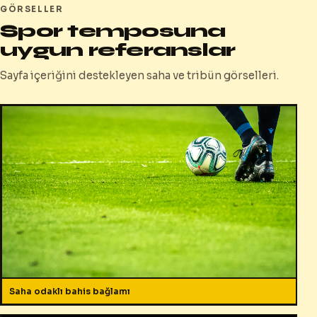
GÖRSELLER
Spor temposuna
uygun referanslar
Sayfa içeriğini destekleyen saha ve tribün görselleri.
Saha odaklı bahis bağlamı