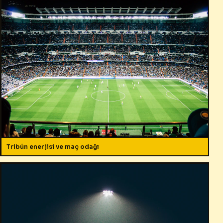
Tribün enerjisi ve maç odağı