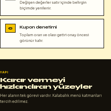
Değişen değerler satır içinde belirgin
biçimde yenilenir.
Kupon denetimi
C
Toplam oran ve olası getiri onay öncesi
görünür kalır.
YAPI
Karar vermeyi
hızlandıran yüzeyler
Her alanın tek görevi vardır. Kalabalık menü katmanları
tercih edilmez.