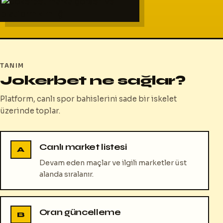
TANIM
Jokerbet ne sağlar?
Platform, canlı spor bahislerini sade bir iskelet
üzerinde toplar.
Canlı market listesi
A
Devam eden maçlar ve ilgili marketler üst
alanda sıralanır.
Oran güncelleme
B