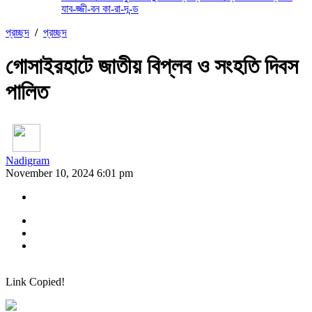
যাব-জ্জী-বন কা-রা-দ-ন্ড
প্রচ্ছদ
/
প্রচ্ছদ
গোসাইরহাটে জাতীয় বিপ্লব ও সংহতি দিবস
পালিত
Nadigram
November 10, 2024 6:01 pm
Link Copied!