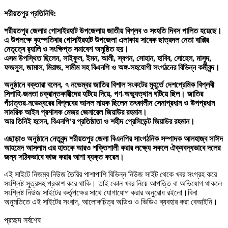
শরীয়তপুর প্রতিনিধি:
শরীয়তপুর জেলার গোসাইরহাট উপজেলায় জাতীয় বিপ্লব ও সংহতি দিবস পালিত হয়েছে।
এ উপলক্ষে বৃহস্পতিবার গোসাইরহাট উপজেলা এলাকায় সাবেক ছাত্রদল নেতা বাপ্পির
নেতৃত্বে র‌্যালি ও সংক্ষিপ্ত সমাবেশ অনুষ্ঠিত হয়।
এসম উপস্থিত ছিলেন, সাইফুল, ইমন, আলী, স্বপন, সোহান, হাবিব, সোহেল, মাসুদ,
ফজলুল, জামাল, মিরাজ, শামীম সহ বিএনপি ও অঙ্গ-সহযোগী সংগঠনের বিভিন্ন কর্মীবৃন্দ।
অনুষ্ঠানে বক্তারা বলেন, ৭ নভেম্বর জাতির বিশাল সংকটের মুহূর্তে দেশপ্রেমিক বিপ্লবী
সিপাহি-জনতা চক্রান্তকারীদের হটিয়ে দিয়ে, গণ-অভ্যুত্থান ঘটিয়ে ছিল। জাতির
পঁচাত্তর-নভেম্বরের বিপ্লবের আসল নায়ক ছিলেন তৎকালীন সেনাপ্রধান ও উপপ্রধান
সামরিক আইন প্রশাসক মেজর জেনারেল জিয়াউর রহমান।
আর তিনিই হলেন, বিএনপি’র প্রতিষ্ঠাতা ও শহীদ প্রেসিডেন্ট জিয়াউর রহমান।
এছাড়াও অনুষ্ঠানে নেতৃবৃন্দ শরীয়তপুর জেলা বিএনপির সাংগঠনিক সম্পাদক আলহাজ্ব সাঈদ
আহমেদ আসলাম এর হাতকে আরও শক্তিশালী করার লক্ষ্যে সকলে ঐক্যবদ্ধভাবে দলের
জন্য সঠিকভাবে কাজ করার আশা ব্যক্ত করেন।
এই সাইটে নিজম্ব নিউজ তৈরির পাশাপাশি বিভিন্ন নিউজ সাইট থেকে খবর সংগ্রহ করে
সংশ্লিষ্ট সূত্রসহ প্রকাশ করে থাকি। তাই কোন খবর নিয়ে আপত্তি বা অভিযোগ থাকলে
সংশ্লিষ্ট নিউজ সাইটের কর্তৃপক্ষের সাথে যোগাযোগ করার অনুরোধ রইলো।বিনা
অনুমতিতে এই সাইটের সংবাদ, আলোকচিত্র অডিও ও ভিডিও ব্যবহার করা বেআইনি।
প্রচ্ছদ সর্বশেষ