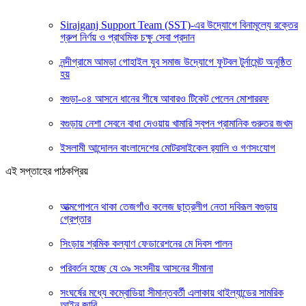
Sirajganj Support Team (SST)-এর উদ্যোগে বিনামূল্যে রক্তের
গ্রুপ নির্ণয় ও প্রাথমিক চক্ষু সেবা প্রদান
নন্দীগ্রামে আমড়া গোহাইল যুব সমাজ উদ্যোগে ফুটবল টুর্নামেন্ট অনুষ্ঠিত
হয়
বগুড়া-০৪ আসনে ধানের শীষে আবারও টিকেট পেলেন মোশাররফ
বগুড়ায় নেশা সেবনে বাধা দেওয়ায় খামারি স্বপন প্রামানিক গুরুতর জখম
ইসলামী আন্দোলন বাংলাদেশের মোটরসাইকেল র‍্যালি ও গণসংযোগ
এই সপ্তাহের পাঠকপ্রিয়
আত্মগোপনে থাকা তেজগাঁও কলেজ ছাত্রলীগ নেতা দবিরূল বগুড়ায়
গ্রেপ্তার
সিংড়ায় শ্রমিক কল্যাণ ফেডারেশনের মে দিবস পালন
পরিবর্তন হচ্ছে যে ৩৯ সংসদীয় আসনের সীমানা
সংঘর্ষের মধ্যে কম্বোডিয়া সীমান্তবর্তী এলাকায় থাইল্যান্ডের সামরিক
আইন জারি