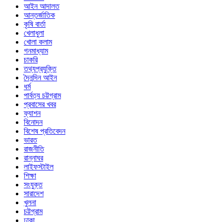
আইন আদালত
আন্তর্জাতিক
কৃষি বার্তা
খেলাধুলা
খোলা কলাম
গনমাধ্যাম
চাকরি
তথ্যপ্রযুক্তি
দৈনন্দিন আইন
ধর্ম
পার্বত্য চট্টগ্রাম
প্রবাসের খবর
ফ্যাশন
বিনোদন
বিশেষ প্রতিবেদন
ভারত
রাজনীতি
রান্নাঘর
লাইফস্টাইল
শিক্ষা
সংযুক্ত
সারাদেশ
খুলনা
চট্টগ্রাম
ঢাকা