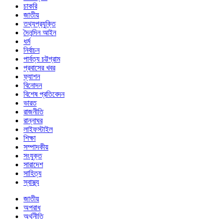
চাকরি
জাতীয়
তথ্যপ্রযুক্তি
দৈনন্দিন আইন
ধর্ম
নির্বাচন
পার্বত্য চট্টগ্রাম
প্রবাসের খবর
ফ্যাশন
বিনোদন
বিশেষ প্রতিবেদন
ভারত
রাজনীতি
রান্নাঘর
লাইফস্টাইল
শিক্ষা
সম্পাদকীয়
সংযুক্ত
সারাদেশ
সাহিত্য
স্বাস্থ্য
জাতীয়
অপরাধ
অর্থনীতি