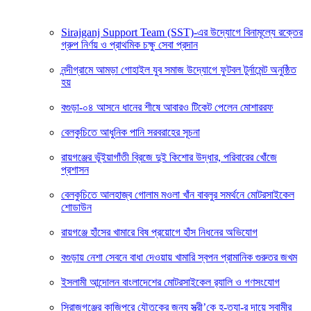
Sirajganj Support Team (SST)-এর উদ্যোগে বিনামূল্যে রক্তের
গ্রুপ নির্ণয় ও প্রাথমিক চক্ষু সেবা প্রদান
নন্দীগ্রামে আমড়া গোহাইল যুব সমাজ উদ্যোগে ফুটবল টুর্নামেন্ট অনুষ্ঠিত
হয়
বগুড়া-০৪ আসনে ধানের শীষে আবারও টিকেট পেলেন মোশাররফ
বেলকুচিতে আধুনিক পানি সরবরাহের সূচনা
রায়গঞ্জের ভূঁইয়াগাঁতী ব্রিজে দুই কিশোর উদ্ধার, পরিবারের খোঁজে
প্রশাসন
বেলকুচিতে আলহাজ্ব গোলাম মওলা খাঁন বাবলুর সমর্থনে মোটরসাইকেল
শোডাউন
রায়গঞ্জে হাঁসের খামারে বিষ প্রয়োগে হাঁস নিধনের অভিযোগ
বগুড়ায় নেশা সেবনে বাধা দেওয়ায় খামারি স্বপন প্রামানিক গুরুতর জখম
ইসলামী আন্দোলন বাংলাদেশের মোটরসাইকেল র‍্যালি ও গণসংযোগ
সিরাজগঞ্জের কাজিপুরে যৌতুকের জন্য স্ত্রী’কে হ-ত্যা-র দায়ে স্বামীর