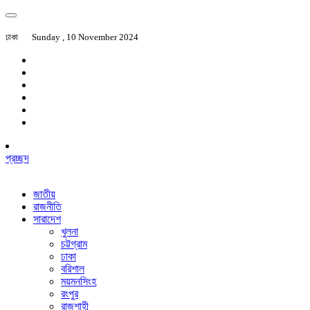
ঢাকা
Sunday , 10 November 2024
প্রচ্ছদ
জাতীয়
রাজনীতি
সারাদেশ
খুলনা
চট্টগ্রাম
ঢাকা
বরিশাল
ময়মনসিংহ
রংপুর
রাজশাহী