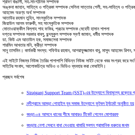
শ্রাবণ বাঙালী, সহ-সাংগঠনিক সম্পাদক
অঙ্কনা জাহান, সাহিত্য ও পত্রিকা সম্পাদক সেলিনা সাত্তার শেলী, সহ-সাহিত্য ও পত্রি
আহমেদ অরণ্য অর্থ সম্পাদক
আতাউর রহমান তুহিন, সাংস্কৃতিক সম্পাদক
জিয়াউল আলম ফারুকী, সহ সাংস্কৃতিক সম্পাদক
মোতাওয়াক্কীল বিল্লাহ শাহ ফকির, প্রচার সম্পাদক মেহেদী হাসান শাপলা
দপ্তর সম্পাদক সরকার বাবলু, ছন্দমুকুল সম্পাদক স্বর্ণা জামান, ধর্মীয় সম্পাদক
ডা. কিউ এম আতাউল হক, সমাজসেবা সম্পাদক
শারমিন আখতার মনি, ক্রীড়া সম্পাদক
সানু তাসমিন। কার্যকরী সদস্য: শফিউর রহমান, আশরাফুজ্জামান বাবু, মাসুদ আহমেদ রিপন
এই সাইটে নিজম্ব নিউজ তৈরির পাশাপাশি বিভিন্ন নিউজ সাইট থেকে খবর সংগ্রহ করে সং
সাইটের সংবাদ, আলোকচিত্র অডিও ও ভিডিও ব্যবহার করা বেআইনি।
প্রচ্ছদ সর্বশেষ
Sirajganj Support Team (SST)-এর উদ্যোগে বিনামূল্যে রক্তের গ্রুপ ন
নন্দীগ্রামে আমড়া গোহাইল যুব সমাজ উদ্যোগে ফুটবল টুর্নামেন্ট অনুষ্ঠিত হয়
বগুড়া-০৪ আসনে ধানের শীষে আবারও টিকেট পেলেন মোশাররফ
বগুড়ায় নেশা সেবনে বাধা দেওয়ায় খামারি স্বপন প্রামানিক গুরুতর জখম