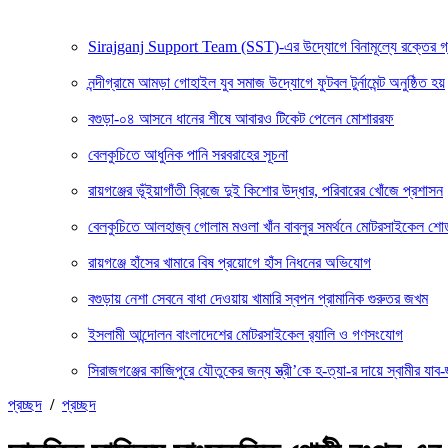
Sirajganj Support Team (SST)-এর উদ্যোগে বিনামূল্যে রক্তের গ্রুপ ন
নন্দীগ্রামে আমড়া গোহাইল যুব সমাজ উদ্যোগে ফুটবল টুর্নামেন্ট অনুষ্ঠিত হয়
বগুড়া-০৪ আসনে ধানের শীষে আবারও টিকেট পেলেন মোশাররফ
বেলকুচিতে আধুনিক পানি সরবরাহের সূচনা
রায়গঞ্জের ভূঁইয়াগাঁতী ব্রিজে দুই কিশোর উদ্ধার, পরিবারের খোঁজে প্রশাসন
বেলকুচিতে আলহাজ্ব গোলাম মওলা খাঁন বাবলুর সমর্থনে মোটরসাইকেল শ
রায়গঞ্জে হাঁসের খামারে বিষ প্রয়োগে হাঁস নিধনের অভিযোগ
বগুড়ায় নেশা সেবনে বাধা দেওয়ায় খামারি স্বপন প্রামানিক গুরুতর জখম
ইসলামী আন্দোলন বাংলাদেশের মোটরসাইকেল র‍্যালি ও গণসংযোগ
সিরাজগঞ্জের কাজিপুরে যৌতুকের জন্য স্ত্রী’কে হ-ত্যা-র দায়ে স্বামীর যাব-জ
প্রচ্ছদ
/
প্রচ্ছদ