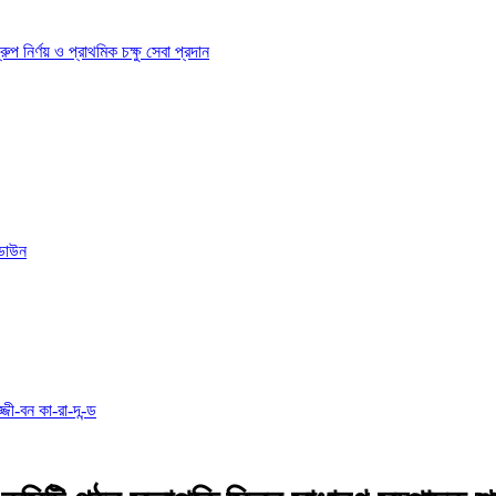
ির্ণয় ও প্রাথমিক চক্ষু সেবা প্রদান
োডাউন
্জী-বন কা-রা-দ-ন্ড