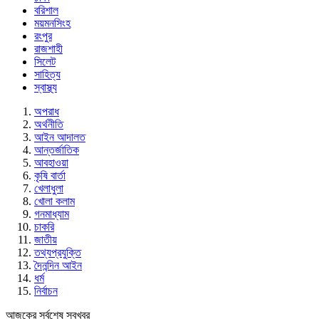
বরিশাল
ময়মনসিংহ
রংপুর
রাজশাহী
সিলেট
সাহিত্য
স্বাস্থ্য
অপরাধ
অর্থনীতি
আইন আদালত
আন্তর্জাতিক
আবহাওয়া
কৃষি বার্তা
খেলাধুলা
খোলা কলাম
গনমাধ্যাম
চাকরি
জাতীয়
তথ্যপ্রযুক্তি
দৈনন্দিন আইন
ধর্ম
নির্বাচন
আজকের সর্বশেষ সবখবর