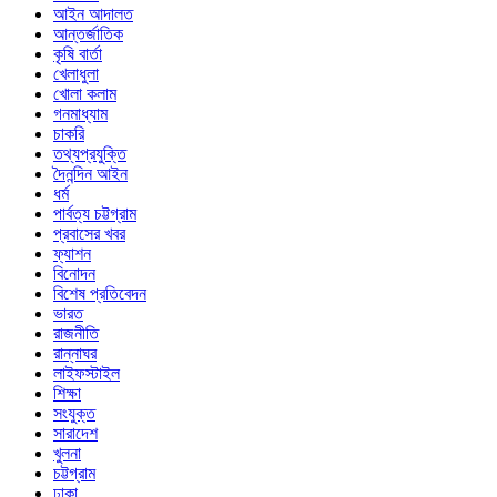
আইন আদালত
আন্তর্জাতিক
কৃষি বার্তা
খেলাধুলা
খোলা কলাম
গনমাধ্যাম
চাকরি
তথ্যপ্রযুক্তি
দৈনন্দিন আইন
ধর্ম
পার্বত্য চট্টগ্রাম
প্রবাসের খবর
ফ্যাশন
বিনোদন
বিশেষ প্রতিবেদন
ভারত
রাজনীতি
রান্নাঘর
লাইফস্টাইল
শিক্ষা
সংযুক্ত
সারাদেশ
খুলনা
চট্টগ্রাম
ঢাকা