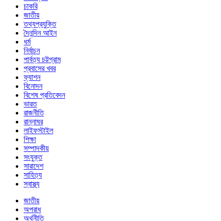
চাকরি
জাতীয়
তথ্যপ্রযুক্তি
দৈনন্দিন আইন
ধর্ম
নির্বাচন
পার্বত্য চট্টগ্রাম
প্রবাসের খবর
ফ্যাশন
বিনোদন
বিশেষ প্রতিবেদন
ভারত
রাজনীতি
রান্নাঘর
লাইফস্টাইল
শিক্ষা
সম্পাদকীয়
সংযুক্ত
সারাদেশ
সাহিত্য
স্বাস্থ্য
জাতীয়
অপরাধ
অর্থনীতি