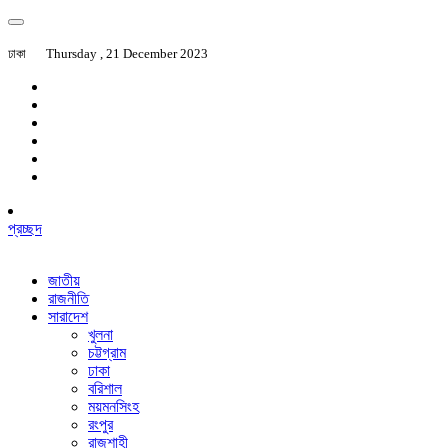
ঢাকা
Thursday , 21 December 2023
প্রচ্ছদ
জাতীয়
রাজনীতি
সারাদেশ
খুলনা
চট্টগ্রাম
ঢাকা
বরিশাল
ময়মনসিংহ
রংপুর
রাজশাহী