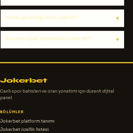
Hesap güvenliği nasıl sağlanır?
Sorumlu oyun seçenekleri nelerdir?
Jokerbet
Canlı spor bahisleri ve oran yönetimi için düzenli dijital
panel.
BÖLÜMLER
Jokerbet platform tanımı
Jokerbet özellik listesi