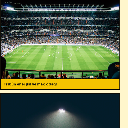
Tribün enerjisi ve maç odağı