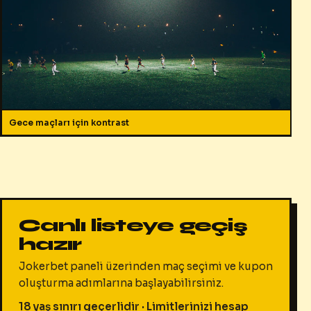
Gece maçları için kontrast
Canlı listeye geçiş
hazır
Jokerbet paneli üzerinden maç seçimi ve kupon
oluşturma adımlarına başlayabilirsiniz.
18 yaş sınırı geçerlidir · Limitlerinizi hesap