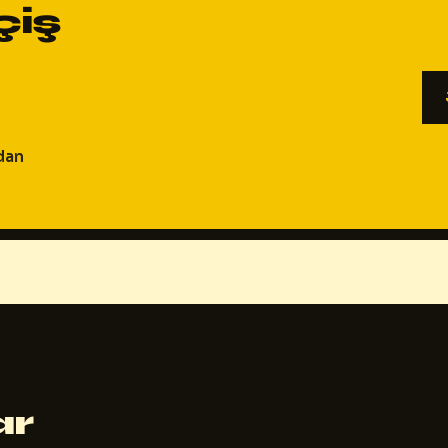
çiş
ndan
ar