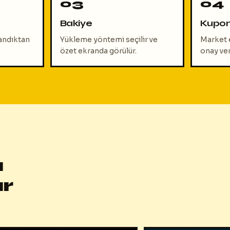
Bakiye
Kupo
andıktan
Yükleme yöntemi seçilir ve
Market ek
özet ekranda görülür.
onay veri
a
r