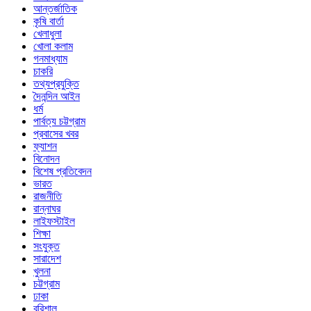
আন্তর্জাতিক
কৃষি বার্তা
খেলাধুলা
খোলা কলাম
গনমাধ্যাম
চাকরি
তথ্যপ্রযুক্তি
দৈনন্দিন আইন
ধর্ম
পার্বত্য চট্টগ্রাম
প্রবাসের খবর
ফ্যাশন
বিনোদন
বিশেষ প্রতিবেদন
ভারত
রাজনীতি
রান্নাঘর
লাইফস্টাইল
শিক্ষা
সংযুক্ত
সারাদেশ
খুলনা
চট্টগ্রাম
ঢাকা
বরিশাল