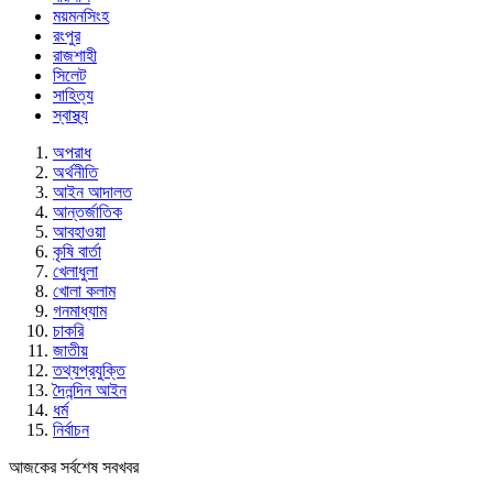
ময়মনসিংহ
রংপুর
রাজশাহী
সিলেট
সাহিত্য
স্বাস্থ্য
অপরাধ
অর্থনীতি
আইন আদালত
আন্তর্জাতিক
আবহাওয়া
কৃষি বার্তা
খেলাধুলা
খোলা কলাম
গনমাধ্যাম
চাকরি
জাতীয়
তথ্যপ্রযুক্তি
দৈনন্দিন আইন
ধর্ম
নির্বাচন
আজকের সর্বশেষ সবখবর