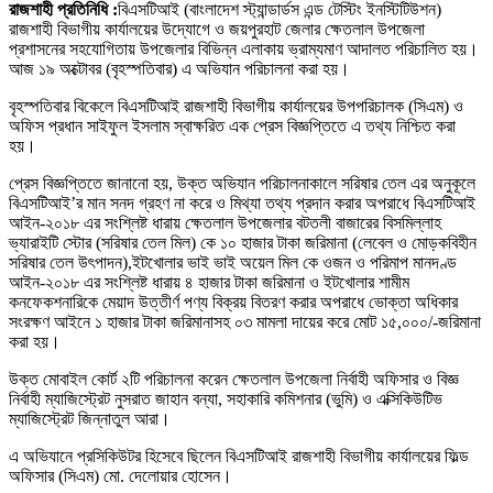
রাজশাহী প্রতিনিধি :
বিএসটিআই (বাংলাদেশ স্ট্যান্ডার্ডস এন্ড টেস্টিং ইনস্টিটিউশন)
রাজশাহী বিভাগীয় কার্যালয়ের উদ্যোগে ও জয়পুরহাট জেলার ক্ষেতলাল উপজেলা
প্রশাসনের সহযোগিতায় উপজেলার বিভিন্ন এলাকায় ভ্রাম্যমাণ আদালত পরিচালিত হয়।
আজ ১৯ অক্টোবর (বৃহস্পতিবার) এ অভিযান পরিচালনা করা হয়।
বৃহস্পতিবার বিকেলে বিএসটিআই রাজশাহী বিভাগীয় কার্যালয়ের উপপরিচালক (সিএম) ও
অফিস প্রধান সাইফুল ইসলাম স্বাক্ষরিত এক প্রেস বিজ্ঞপ্তিতে এ তথ্য নিশ্চিত করা
হয়।
প্রেস বিজ্ঞপ্তিতে জানানো হয়, উক্ত অভিযান পরিচালনাকালে সরিষার তেল এর অনুকূলে
বিএসটিআই’র মান সনদ গ্রহণ না করে ও মিথ্যা তথ্য প্রদান করার অপরাধে বিএসটিআই
আইন-২০১৮ এর সংশ্লিষ্ট ধারায় ক্ষেতলাল উপজেলার বটতলী বাজারের বিসমিল্লাহ
ভ্যারাইটি স্টোর (সরিষার তেল মিল) কে ১০ হাজার টাকা জরিমানা (লেবেল ও মোড়কবিহীন
সরিষার তেল উৎপাদন),ইটখোলার ভাই ভাই অয়েল মিল কে ওজন ও পরিমাপ মানদণ্ড
আইন-২০১৮ এর সংশ্লিষ্ট ধারায় ৪ হাজার টাকা জরিমানা ও ইটখোলার শামীম
কনফেকশনারিকে মেয়াদ উত্তীর্ণ পণ্য বিক্রয় বিতরণ করার অপরাধে ভোক্তা অধিকার
সংরক্ষণ আইনে ১ হাজার টাকা জরিমানাসহ ০৩ মামলা দায়ের করে মোট ১৫,০০০/-জরিমানা
করা হয়।
উক্ত মোবাইল কোর্ট ২টি পরিচালনা করেন ক্ষেতলাল উপজেলা নির্বাহী অফিসার ও বিজ্ঞ
নির্বাহী ম্যাজিস্ট্রেট নুসরাত জাহান বন্যা, সহাকারি কমিশনার (ভুমি) ও এক্সিকিউটিভ
ম্যাজিস্ট্রেট জিন্নাতুল আরা।
এ অভিযানে প্রসিকিউটর হিসেবে ছিলেন বিএসটিআই রাজশাহী বিভাগীয় কার্যালয়ের ফিল্ড
অফিসার (সিএম) মো. দেলোয়ার হোসেন।