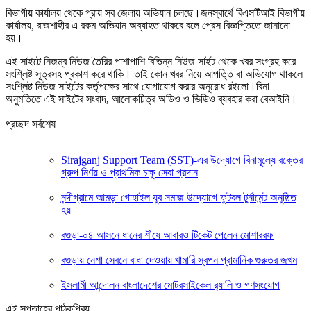
বিভাগীয় কার্যালয় থেকে প্রায় সব জেলায় অভিযান চলছে।জনস্বার্থে বিএসটিআই বিভাগীয়
কার্যালয়, রাজশাহীর এ রকম অভিযান অব্যাহত থাকবে বলে প্রেস বিজ্ঞপ্তিতে জানানো
হয়।
এই সাইটে নিজম্ব নিউজ তৈরির পাশাপাশি বিভিন্ন নিউজ সাইট থেকে খবর সংগ্রহ করে
সংশ্লিষ্ট সূত্রসহ প্রকাশ করে থাকি। তাই কোন খবর নিয়ে আপত্তি বা অভিযোগ থাকলে
সংশ্লিষ্ট নিউজ সাইটের কর্তৃপক্ষের সাথে যোগাযোগ করার অনুরোধ রইলো।বিনা
অনুমতিতে এই সাইটের সংবাদ, আলোকচিত্র অডিও ও ভিডিও ব্যবহার করা বেআইনি।
প্রচ্ছদ সর্বশেষ
Sirajganj Support Team (SST)-এর উদ্যোগে বিনামূল্যে রক্তের
গ্রুপ নির্ণয় ও প্রাথমিক চক্ষু সেবা প্রদান
নন্দীগ্রামে আমড়া গোহাইল যুব সমাজ উদ্যোগে ফুটবল টুর্নামেন্ট অনুষ্ঠিত
হয়
বগুড়া-০৪ আসনে ধানের শীষে আবারও টিকেট পেলেন মোশাররফ
বগুড়ায় নেশা সেবনে বাধা দেওয়ায় খামারি স্বপন প্রামানিক গুরুতর জখম
ইসলামী আন্দোলন বাংলাদেশের মোটরসাইকেল র‍্যালি ও গণসংযোগ
এই সপ্তাহের পাঠকপ্রিয়