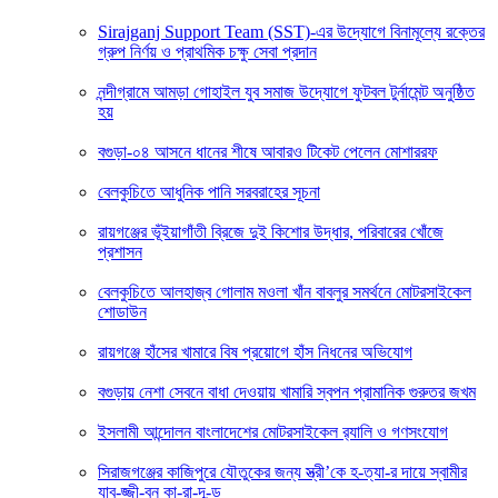
Sirajganj Support Team (SST)-এর উদ্যোগে বিনামূল্যে রক্তের
গ্রুপ নির্ণয় ও প্রাথমিক চক্ষু সেবা প্রদান
নন্দীগ্রামে আমড়া গোহাইল যুব সমাজ উদ্যোগে ফুটবল টুর্নামেন্ট অনুষ্ঠিত
হয়
বগুড়া-০৪ আসনে ধানের শীষে আবারও টিকেট পেলেন মোশাররফ
বেলকুচিতে আধুনিক পানি সরবরাহের সূচনা
রায়গঞ্জের ভূঁইয়াগাঁতী ব্রিজে দুই কিশোর উদ্ধার, পরিবারের খোঁজে
প্রশাসন
বেলকুচিতে আলহাজ্ব গোলাম মওলা খাঁন বাবলুর সমর্থনে মোটরসাইকেল
শোডাউন
রায়গঞ্জে হাঁসের খামারে বিষ প্রয়োগে হাঁস নিধনের অভিযোগ
বগুড়ায় নেশা সেবনে বাধা দেওয়ায় খামারি স্বপন প্রামানিক গুরুতর জখম
ইসলামী আন্দোলন বাংলাদেশের মোটরসাইকেল র‍্যালি ও গণসংযোগ
সিরাজগঞ্জের কাজিপুরে যৌতুকের জন্য স্ত্রী’কে হ-ত্যা-র দায়ে স্বামীর
যাব-জ্জী-বন কা-রা-দ-ন্ড