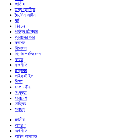
জাতীয়
তথ্যপ্রযুক্তি
দৈনন্দিন আইন
ধর্ম
নির্বাচন
পার্বত্য চট্টগ্রাম
প্রবাসের খবর
ফ্যাশন
বিনোদন
বিশেষ প্রতিবেদন
ভারত
রাজনীতি
রান্নাঘর
লাইফস্টাইল
শিক্ষা
সম্পাদকীয়
সংযুক্ত
সারাদেশ
সাহিত্য
স্বাস্থ্য
জাতীয়
অপরাধ
অর্থনীতি
আইন আদালত