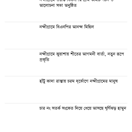
আলোচনা সভা অনুষ্ঠিত
নন্দীগ্রামে বিএনপির আনন্দ মিছিল
নন্দীগ্রামে কুয়াশায় শীতের আগমনী বার্তা, নতুন রূপে
প্রকৃতি
হাঁটু কাদা রাস্তায় চরম দূর্ভোগে নন্দীগ্রামের মানুষ
চার নং সতর্ক সংকেত দিয়ে ধেয়ে আসছে ঘূর্ণিঝড় হামুন