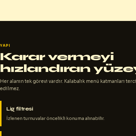
YAPI
Karar vermeyi
hızlandıran yüze
Her alanın tek görevi vardır. Kalabalık menü katmanları terc
edilmez.
Lig filtresi
İzlenen turnuvalar öncelikli konuma alınabilir.