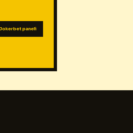
Jokerbet paneli