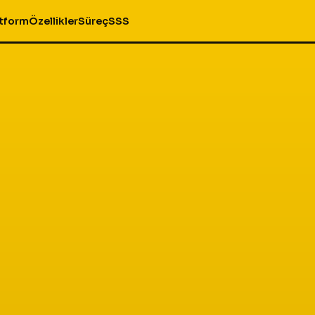
atform
Özellikler
Süreç
SSS