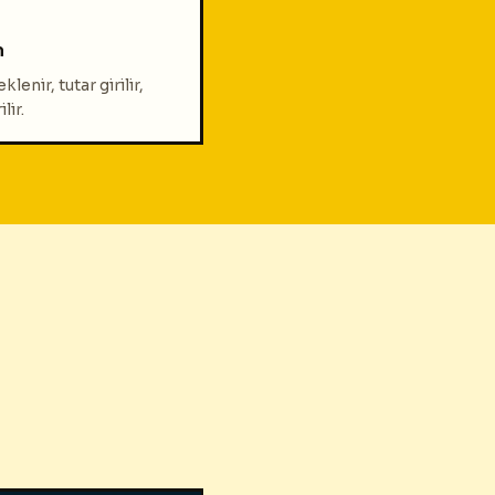
n
lenir, tutar girilir,
lir.