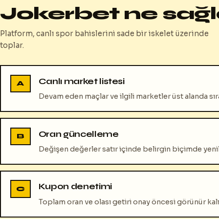
Jokerbet ne sağl
Platform, canlı spor bahislerini sade bir iskelet üzerinde
toplar.
Canlı market listesi
A
Devam eden maçlar ve ilgili marketler üst alanda sıra
Oran güncelleme
B
Değişen değerler satır içinde belirgin biçimde yenil
Kupon denetimi
C
Toplam oran ve olası getiri onay öncesi görünür kalı