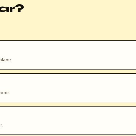
ar?
lanır.
enir.
r.