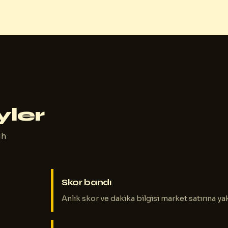
yler
ih
Skor bandı
Anlık skor ve dakika bilgisi market satırına ya