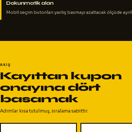
Dokunmatik alan
Mobil seçim butonları yanlış basmayı azaltacak ölçüde ayrıl
AKIŞ
Kayıttan kupon
onayına dört
basamak
Adımlar kısa tutulmuş, sıralama sabittir.