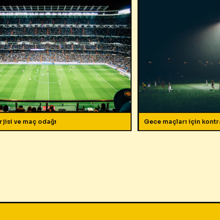
rjisi ve maç odağı
Gece maçları için kontr