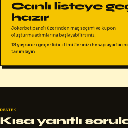
Canlı listeye ge
hazır
Jokerbet paneli üzerinden maç seçimi ve kupon
oluşturma adımlarına başlayabilirsiniz.
18 yaş sınırı geçerlidir · Limitlerinizi hesap ayarları
tanımlayın
DESTEK
Kısa yanıtlı sorul