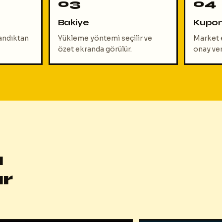
Bakiye
Kupo
andıktan
Yükleme yöntemi seçilir ve
Market ek
özet ekranda görülür.
onay veri
a
r