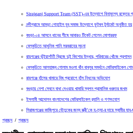
Sirajganj Support Team (SST)-এর উদ্যোগে বিনামূল্যে রক্তের গ্রুপ ন
নন্দীগ্রামে আমড়া গোহাইল যুব সমাজ উদ্যোগে ফুটবল টুর্নামেন্ট অনুষ্ঠিত হয়
বগুড়া-০৪ আসনে ধানের শীষে আবারও টিকেট পেলেন মোশাররফ
বেলকুচিতে আধুনিক পানি সরবরাহের সূচনা
রায়গঞ্জের ভূঁইয়াগাঁতী ব্রিজে দুই কিশোর উদ্ধার, পরিবারের খোঁজে প্রশাসন
বেলকুচিতে আলহাজ্ব গোলাম মওলা খাঁন বাবলুর সমর্থনে মোটরসাইকেল শ
রায়গঞ্জে হাঁসের খামারে বিষ প্রয়োগে হাঁস নিধনের অভিযোগ
বগুড়ায় নেশা সেবনে বাধা দেওয়ায় খামারি স্বপন প্রামানিক গুরুতর জখম
ইসলামী আন্দোলন বাংলাদেশের মোটরসাইকেল র‍্যালি ও গণসংযোগ
সিরাজগঞ্জের কাজিপুরে যৌতুকের জন্য স্ত্রী’কে হ-ত্যা-র দায়ে স্বামীর যাব-জ
প্রচ্ছদ
/
প্রচ্ছদ