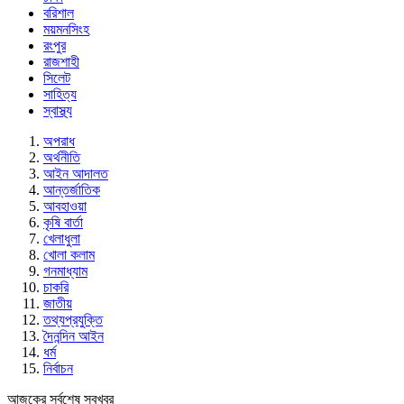
বরিশাল
ময়মনসিংহ
রংপুর
রাজশাহী
সিলেট
সাহিত্য
স্বাস্থ্য
অপরাধ
অর্থনীতি
আইন আদালত
আন্তর্জাতিক
আবহাওয়া
কৃষি বার্তা
খেলাধুলা
খোলা কলাম
গনমাধ্যাম
চাকরি
জাতীয়
তথ্যপ্রযুক্তি
দৈনন্দিন আইন
ধর্ম
নির্বাচন
আজকের সর্বশেষ সবখবর