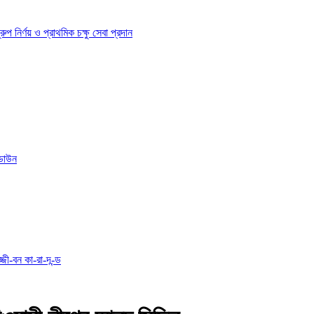
ির্ণয় ও প্রাথমিক চক্ষু সেবা প্রদান
োডাউন
্জী-বন কা-রা-দ-ন্ড