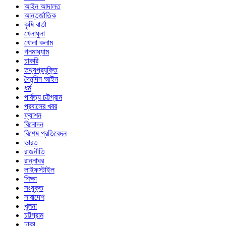
আইন আদালত
আন্তর্জাতিক
কৃষি বার্তা
খেলাধুলা
খোলা কলাম
গনমাধ্যাম
চাকরি
তথ্যপ্রযুক্তি
দৈনন্দিন আইন
ধর্ম
পার্বত্য চট্টগ্রাম
প্রবাসের খবর
ফ্যাশন
বিনোদন
বিশেষ প্রতিবেদন
ভারত
রাজনীতি
রান্নাঘর
লাইফস্টাইল
শিক্ষা
সংযুক্ত
সারাদেশ
খুলনা
চট্টগ্রাম
ঢাকা