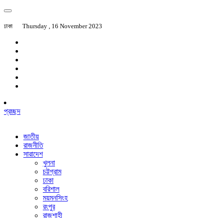
ঢাকা
Thursday , 16 November 2023
প্রচ্ছদ
জাতীয়
রাজনীতি
সারাদেশ
খুলনা
চট্টগ্রাম
ঢাকা
বরিশাল
ময়মনসিংহ
রংপুর
রাজশাহী