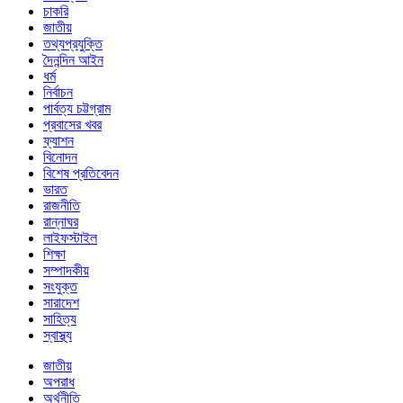
চাকরি
জাতীয়
তথ্যপ্রযুক্তি
দৈনন্দিন আইন
ধর্ম
নির্বাচন
পার্বত্য চট্টগ্রাম
প্রবাসের খবর
ফ্যাশন
বিনোদন
বিশেষ প্রতিবেদন
ভারত
রাজনীতি
রান্নাঘর
লাইফস্টাইল
শিক্ষা
সম্পাদকীয়
সংযুক্ত
সারাদেশ
সাহিত্য
স্বাস্থ্য
জাতীয়
অপরাধ
অর্থনীতি