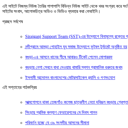
এই সাইটে নিজম্ব নিউজ তৈরির পাশাপাশি বিভিন্ন নিউজ সাইট থেকে খবর সংগ্রহ করে সং
সাইটের সংবাদ, আলোকচিত্র অডিও ও ভিডিও ব্যবহার করা বেআইনি।
প্রচ্ছদ সর্বশেষ
Sirajganj Support Team (SST)-এর উদ্যোগে বিনামূল্যে রক্তের গ্রুপ ন
নন্দীগ্রামে আমড়া গোহাইল যুব সমাজ উদ্যোগে ফুটবল টুর্নামেন্ট অনুষ্ঠিত হয়
বগুড়া-০৪ আসনে ধানের শীষে আবারও টিকেট পেলেন মোশাররফ
বগুড়ায় নেশা সেবনে বাধা দেওয়ায় খামারি স্বপন প্রামানিক গুরুতর জখম
ইসলামী আন্দোলন বাংলাদেশের মোটরসাইকেল র‍্যালি ও গণসংযোগ
এই সপ্তাহের পাঠকপ্রিয়
আত্মগোপনে থাকা তেজগাঁও কলেজ ছাত্রলীগ নেতা দবিরূল বগুড়ায় গ্রেপ্ত
সিংড়ায় শ্রমিক কল্যাণ ফেডারেশনের মে দিবস পালন
পরিবর্তন হচ্ছে যে ৩৯ সংসদীয় আসনের সীমানা