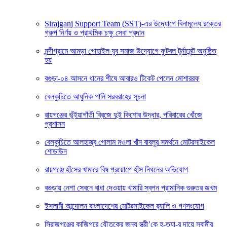
Sirajganj Support Team (SST)-এর উদ্যোগে বিনামূল্যে রক্তের
গ্রুপ নির্ণয় ও প্রাথমিক চক্ষু সেবা প্রদান
নন্দীগ্রামে আমড়া গোহাইল যুব সমাজ উদ্যোগে ফুটবল টুর্নামেন্ট অনুষ্ঠিত
হয়
বগুড়া-০৪ আসনে ধানের শীষে আবারও টিকেট পেলেন মোশাররফ
বেলকুচিতে আধুনিক পানি সরবরাহের সূচনা
রায়গঞ্জের ভূঁইয়াগাঁতী ব্রিজে দুই কিশোর উদ্ধার, পরিবারের খোঁজে
প্রশাসন
বেলকুচিতে আলহাজ্ব গোলাম মওলা খাঁন বাবলুর সমর্থনে মোটরসাইকেল
শোডাউন
রায়গঞ্জে হাঁসের খামারে বিষ প্রয়োগে হাঁস নিধনের অভিযোগ
বগুড়ায় নেশা সেবনে বাধা দেওয়ায় খামারি স্বপন প্রামানিক গুরুতর জখম
ইসলামী আন্দোলন বাংলাদেশের মোটরসাইকেল র‍্যালি ও গণসংযোগ
সিরাজগঞ্জের কাজিপুরে যৌতুকের জন্য স্ত্রী’কে হ-ত্যা-র দায়ে স্বামীর