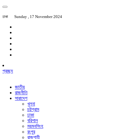
ঢাকা
Sunday , 17 November 2024
প্রচ্ছদ
জাতীয়
রাজনীতি
সারাদেশ
খুলনা
চট্টগ্রাম
ঢাকা
বরিশাল
ময়মনসিংহ
রংপুর
রাজশাহী