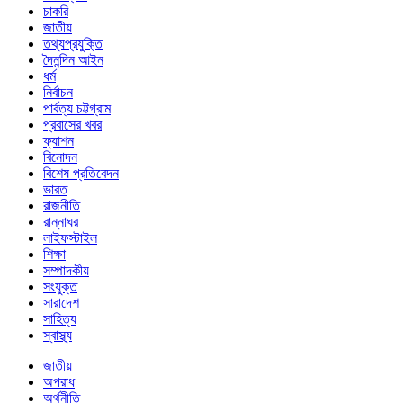
চাকরি
জাতীয়
তথ্যপ্রযুক্তি
দৈনন্দিন আইন
ধর্ম
নির্বাচন
পার্বত্য চট্টগ্রাম
প্রবাসের খবর
ফ্যাশন
বিনোদন
বিশেষ প্রতিবেদন
ভারত
রাজনীতি
রান্নাঘর
লাইফস্টাইল
শিক্ষা
সম্পাদকীয়
সংযুক্ত
সারাদেশ
সাহিত্য
স্বাস্থ্য
জাতীয়
অপরাধ
অর্থনীতি