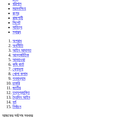
বরিশাল
ময়মনসিংহ
রংপুর
রাজশাহী
সিলেট
সাহিত্য
স্বাস্থ্য
অপরাধ
অর্থনীতি
আইন আদালত
আন্তর্জাতিক
আবহাওয়া
কৃষি বার্তা
খেলাধুলা
খোলা কলাম
গনমাধ্যাম
চাকরি
জাতীয়
তথ্যপ্রযুক্তি
দৈনন্দিন আইন
ধর্ম
নির্বাচন
আজকের সর্বশেষ সবখবর