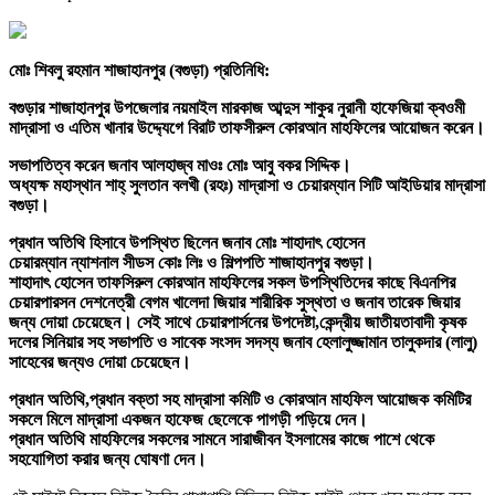
মোঃ শিবলু রহমান শাজাহানপুর (বগুড়া) প্রতিনিধি:
বগুড়ার শাজাহানপুর উপজেলার নয়মাইল মারকাজ আব্দুস শাকুর নুরানী হাফেজিয়া ক্বওমী
মাদ্রাসা ও এতিম খানার উদ্দ্যেগে বিরাট তাফসীরুল কোরআন মাহফিলের আয়োজন করেন।
সভাপতিত্ব করেন জনাব আলহাজ্ব মাওঃ মোঃ আবু বকর সিদ্দিক।
অধ্যক্ষ মহাস্থান শাহ্ সুলতান বলখী (রহঃ) মাদ্রাসা ও চেয়ারম্যান সিটি আইডিয়ার মাদ্রাসা
বগুড়া।
প্রধান অতিথি হিসাবে উপস্থিত ছিলেন জনাব মোঃ শাহাদাৎ হোসেন
চেয়ারম্যান ন্যাশনাল সীডস কোঃ লিঃ ও শিল্পপতি শাজাহানপুর বগুড়া।
শাহাদাৎ হোসেন তাফসিরুল কোরআন মাহফিলের সকল উপস্থিতিদের কাছে বিএনপির
চেয়ারপারসন দেশনেত্রী বেগম খালেদা জিয়ার শারীরিক সুস্থতা ও জনাব তারেক জিয়ার
জন্য দোয়া চেয়েছেন। সেই সাথে চেয়ারপার্সনের উপদেষ্টা,কেন্দ্রীয় জাতীয়তাবাদী কৃষক
দলের সিনিয়ার সহ সভাপতি ও সাবেক সংসদ সদস্য জনাব হেলালুজ্জামান তালুকদার (লালু)
সাহেবের জন্যও দোয়া চেয়েছেন।
প্রধান অতিথি,প্রধান বক্তা সহ মাদ্রাসা কমিটি ও কোরআন মাহফিল আয়োজক কমিটির
সকলে মিলে মাদ্রাসা একজন হাফেজ ছেলেকে পাগড়ী পড়িয়ে দেন।
প্রধান অতিথি মাহফিলের সকলের সামনে সারাজীবন ইসলামের কাজে পাশে থেকে
সহযোগিতা করার জন্য ঘোষণা দেন।