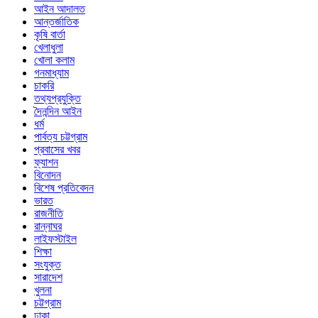
আইন আদালত
আন্তর্জাতিক
কৃষি বার্তা
খেলাধুলা
খোলা কলাম
গনমাধ্যাম
চাকরি
তথ্যপ্রযুক্তি
দৈনন্দিন আইন
ধর্ম
পার্বত্য চট্টগ্রাম
প্রবাসের খবর
ফ্যাশন
বিনোদন
বিশেষ প্রতিবেদন
ভারত
রাজনীতি
রান্নাঘর
লাইফস্টাইল
শিক্ষা
সংযুক্ত
সারাদেশ
খুলনা
চট্টগ্রাম
ঢাকা