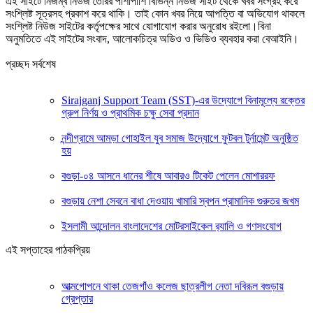
এই সাইটে নিজম্ব নিউজ তৈরির পাশাপাশি বিভিন্ন নিউজ সাইট থেকে খবর সংগ্রহ করে
সংশ্লিষ্ট সূত্রসহ প্রকাশ করে থাকি। তাই কোন খবর নিয়ে আপত্তি বা অভিযোগ থাকলে
সংশ্লিষ্ট নিউজ সাইটের কর্তৃপক্ষের সাথে যোগাযোগ করার অনুরোধ রইলো।বিনা
অনুমতিতে এই সাইটের সংবাদ, আলোকচিত্র অডিও ও ভিডিও ব্যবহার করা বেআইনি।
প্রচ্ছদ সর্বশেষ
Sirajganj Support Team (SST)-এর উদ্যোগে বিনামূল্যে রক্তের
গ্রুপ নির্ণয় ও প্রাথমিক চক্ষু সেবা প্রদান
নন্দীগ্রামে আমড়া গোহাইল যুব সমাজ উদ্যোগে ফুটবল টুর্নামেন্ট অনুষ্ঠিত
হয়
বগুড়া-০৪ আসনে ধানের শীষে আবারও টিকেট পেলেন মোশাররফ
বগুড়ায় নেশা সেবনে বাধা দেওয়ায় খামারি স্বপন প্রামানিক গুরুতর জখম
ইসলামী আন্দোলন বাংলাদেশের মোটরসাইকেল র‍্যালি ও গণসংযোগ
এই সপ্তাহের পাঠকপ্রিয়
আত্মগোপনে থাকা তেজগাঁও কলেজ ছাত্রলীগ নেতা দবিরূল বগুড়ায়
গ্রেপ্তার