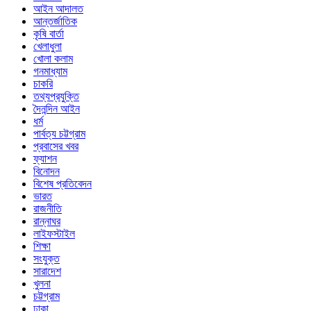
আইন আদালত
আন্তর্জাতিক
কৃষি বার্তা
খেলাধুলা
খোলা কলাম
গনমাধ্যাম
চাকরি
তথ্যপ্রযুক্তি
দৈনন্দিন আইন
ধর্ম
পার্বত্য চট্টগ্রাম
প্রবাসের খবর
ফ্যাশন
বিনোদন
বিশেষ প্রতিবেদন
ভারত
রাজনীতি
রান্নাঘর
লাইফস্টাইল
শিক্ষা
সংযুক্ত
সারাদেশ
খুলনা
চট্টগ্রাম
ঢাকা