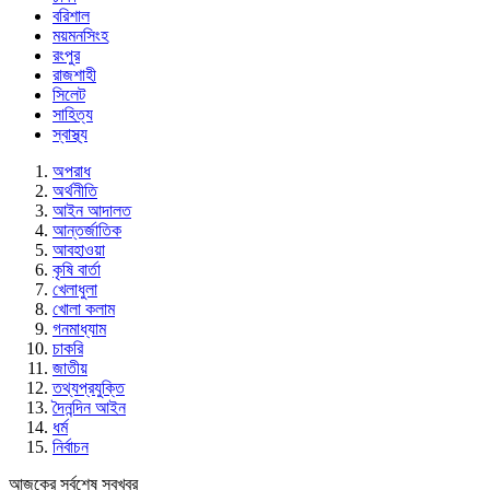
বরিশাল
ময়মনসিংহ
রংপুর
রাজশাহী
সিলেট
সাহিত্য
স্বাস্থ্য
অপরাধ
অর্থনীতি
আইন আদালত
আন্তর্জাতিক
আবহাওয়া
কৃষি বার্তা
খেলাধুলা
খোলা কলাম
গনমাধ্যাম
চাকরি
জাতীয়
তথ্যপ্রযুক্তি
দৈনন্দিন আইন
ধর্ম
নির্বাচন
আজকের সর্বশেষ সবখবর