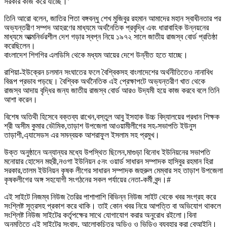
সরকার কাজ করে যাচ্ছে।’
তিনি আরো বলেন, জাতির পিতা বঙ্গবন্ধু শেখ মুজিবুর রহমান আমাদের মহান স্বাধীনতার পর
অভ্যন্তরীণ সম্পদ আহরণের মাধ্যমে অর্থনৈতিক প্রবৃদ্ধি এবং ধারাবাহিক উন্নয়নের
মাধ্যমে আত্মনির্ভরশীল দেশ গড়ার স্বপ্ন নিয়ে ১৯৭২ সালে জাতীয় রাজস্ব বোর্ড প্রতিষ্ঠা
করেছিলেন।
বাংলাদেশ শিগগির এলডিসি থেকে মধ্যম আয়ের দেশে উন্নীত হতে যাচ্ছে।
রাশিয়া-ইউক্রেন চলমান সংঘাতের ফলে বৈশ্বিকসহ বাংলাদেশের অর্থনীতিতেও নানাবিধ
বিরূপ প্রভাব পড়ছে। বৈশ্বিক অর্থনৈতিক এই প্রেক্ষাপটে অভ্যন্তরীণ খাত থেকে
রাজস্ব আদায় বৃদ্ধির জন্য জাতীয় রাজস্ব বোর্ড আরও উদ্যমী হয়ে কাজ করবে বলে তিনি
আশা করেন।
বিশেষ অতিথী হিসেবে বক্তব্য রাখেন,বস্তুল আবু ইসহাক উচ্চ বিদ্যালয়ের প্রধান শিক্ষক
শ্রী অসীম কুমার ভৌমিক,তাড়াশ উপজেলা আওয়ামীলীগের সহ-সভাপতি ইউনুস
তাড়াশী,এ্যাসেডস এর সমন্বয়ক আশরাফুল ইসলাম সহ প্রমুখ।
উক্ত অনুষ্ঠানে অন্যান্যর মধ্যে উপস্থিত ছিলেন,মাগুড়া বিনোধ ইউনিয়নের সভাপতি
মনোয়ার হোসেন মহুরী,নওগা ইউনিয়ন ৫নং ওয়ার্ড সাধারন সম্পাদক হাসিবুর রহমান হিরা
সরকার,তালম ইউনিয়ন কৃষক লীগের সাধারন সম্পাদক জহুরুল মেম্বার সহ তাড়াশ উপজেলা
কৃষকলীগের অঙ্গ সহযোগী সংগঠনের সকল পর্যায়ের নেতা-কর্মী বৃন্দ।#
এই সাইটে নিজম্ব নিউজ তৈরির পাশাপাশি বিভিন্ন নিউজ সাইট থেকে খবর সংগ্রহ করে
সংশ্লিষ্ট সূত্রসহ প্রকাশ করে থাকি। তাই কোন খবর নিয়ে আপত্তি বা অভিযোগ থাকলে
সংশ্লিষ্ট নিউজ সাইটের কর্তৃপক্ষের সাথে যোগাযোগ করার অনুরোধ রইলো।বিনা
অনুমতিতে এই সাইটের সংবাদ, আলোকচিত্র অডিও ও ভিডিও ব্যবহার করা বেআইনি।