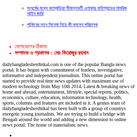
সংঘর্ষের মধ্যে কম্বোডিয়া সীমান্তবর্তী এলাকায় থাইল্যান্ডের সামরিক
আইন জারি
শাকিবের নতুন সিনেমা নিয়ে কী বললেন পরিচালক
যোগাযোগের ঠিকানা:
সম্পাদক ও প্রকাশক : মোঃ ফিরোজুর রহমান
dailybangladesherdinkal.com is one of the popular Bangla news
portal. It has begun with commitment of fearless, investigative,
informative and independent journalism. This online portal has
started to provide real time news updates with maximum use of
modern technology from May 10th 2014. Latest & breaking news of
home and abroad, entertainment, lifestyle, special reports, politics,
economics, culture, education, information technology, health,
sports, columns and features are included in it. A genius team of
dailybangladesherdinkal has been built with a group of countrys
energetic young journalists. We are trying to build a bridge with
Bengali around the world and adding a new dimension to online
news portal. The home of materialistic news.