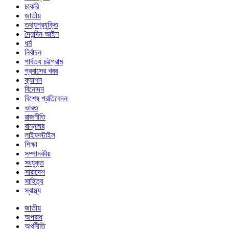
চাকরি
জাতীয়
তথ্যপ্রযুক্তি
দৈনন্দিন আইন
ধর্ম
নির্বাচন
পার্বত্য চট্টগ্রাম
প্রবাসের খবর
ফ্যাশন
বিনোদন
বিশেষ প্রতিবেদন
ভারত
রাজনীতি
রান্নাঘর
লাইফস্টাইল
শিক্ষা
সম্পাদকীয়
সংযুক্ত
সারাদেশ
সাহিত্য
স্বাস্থ্য
জাতীয়
অপরাধ
অর্থনীতি