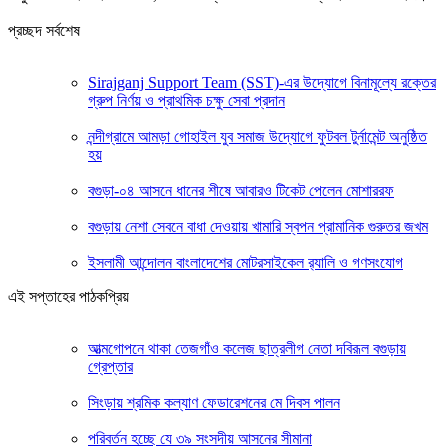
প্রচ্ছদ সর্বশেষ
Sirajganj Support Team (SST)-এর উদ্যোগে বিনামূল্যে রক্তের
গ্রুপ নির্ণয় ও প্রাথমিক চক্ষু সেবা প্রদান
নন্দীগ্রামে আমড়া গোহাইল যুব সমাজ উদ্যোগে ফুটবল টুর্নামেন্ট অনুষ্ঠিত
হয়
বগুড়া-০৪ আসনে ধানের শীষে আবারও টিকেট পেলেন মোশাররফ
বগুড়ায় নেশা সেবনে বাধা দেওয়ায় খামারি স্বপন প্রামানিক গুরুতর জখম
ইসলামী আন্দোলন বাংলাদেশের মোটরসাইকেল র‍্যালি ও গণসংযোগ
এই সপ্তাহের পাঠকপ্রিয়
আত্মগোপনে থাকা তেজগাঁও কলেজ ছাত্রলীগ নেতা দবিরূল বগুড়ায়
গ্রেপ্তার
সিংড়ায় শ্রমিক কল্যাণ ফেডারেশনের মে দিবস পালন
পরিবর্তন হচ্ছে যে ৩৯ সংসদীয় আসনের সীমানা