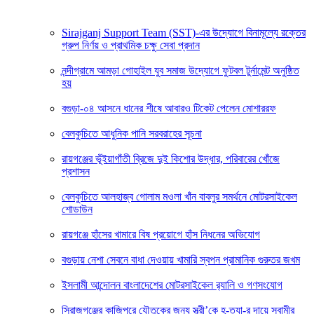
Sirajganj Support Team (SST)-এর উদ্যোগে বিনামূল্যে রক্তের
গ্রুপ নির্ণয় ও প্রাথমিক চক্ষু সেবা প্রদান
নন্দীগ্রামে আমড়া গোহাইল যুব সমাজ উদ্যোগে ফুটবল টুর্নামেন্ট অনুষ্ঠিত
হয়
বগুড়া-০৪ আসনে ধানের শীষে আবারও টিকেট পেলেন মোশাররফ
বেলকুচিতে আধুনিক পানি সরবরাহের সূচনা
রায়গঞ্জের ভূঁইয়াগাঁতী ব্রিজে দুই কিশোর উদ্ধার, পরিবারের খোঁজে
প্রশাসন
বেলকুচিতে আলহাজ্ব গোলাম মওলা খাঁন বাবলুর সমর্থনে মোটরসাইকেল
শোডাউন
রায়গঞ্জে হাঁসের খামারে বিষ প্রয়োগে হাঁস নিধনের অভিযোগ
বগুড়ায় নেশা সেবনে বাধা দেওয়ায় খামারি স্বপন প্রামানিক গুরুতর জখম
ইসলামী আন্দোলন বাংলাদেশের মোটরসাইকেল র‍্যালি ও গণসংযোগ
সিরাজগঞ্জের কাজিপুরে যৌতুকের জন্য স্ত্রী’কে হ-ত্যা-র দায়ে স্বামীর