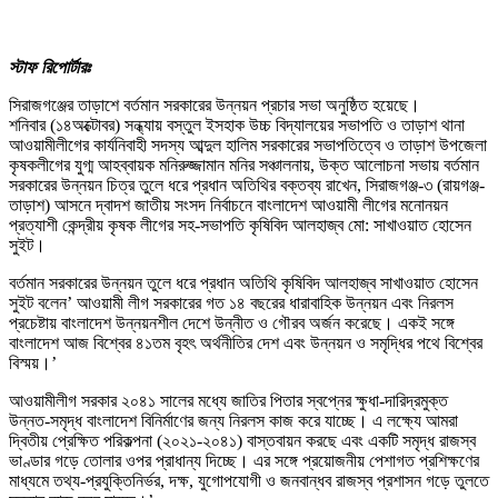
স্টাফ রিপোর্টারঃ
সিরাজগঞ্জের তাড়াশে বর্তমান সরকারের উন্নয়ন প্রচার সভা অনুষ্ঠিত হয়েছে।
শনিবার (১৪অক্টোবর) সন্ধ্যায় বস্তুল ইসহাক উচ্চ বিদ্যালয়ের সভাপতি ও তাড়াশ থানা
আওয়ামীলীগের কার্যনিবাহী সদস্য আব্দুল হালিম সরকারের সভাপতিত্বে ও তাড়াশ উপজেলা
কৃষকলীগের যুগ্ম আহব্বায়ক মনিরুজ্জামান মনির সঞ্চালনায়, উক্ত আলোচনা সভায় বর্তমান
সরকারের উন্নয়ন চিত্র তুলে ধরে প্রধান অতিথির বক্তব্য রাখেন, সিরাজগঞ্জ-৩ (রায়গঞ্জ-
তাড়াশ) আসনে দ্বাদশ জাতীয় সংসদ নির্বাচনে বাংলাদেশ আওয়ামী লীগের মনোনয়ন
প্রত্যাশী কেন্দ্রীয় কৃষক লীগের সহ-সভাপতি কৃষিবিদ আলহাজ্ব মো: সাখাওয়াত হোসেন
সুইট।
বর্তমান সরকারের উন্নয়ন তুলে ধরে প্রধান অতিথি কৃষিবিদ আলহাজ্ব সাখাওয়াত হোসেন
সুইট বলেন’ আওয়ামী লীগ সরকারের গত ১৪ বছরের ধারাবাহিক উন্নয়ন এবং নিরলস
প্রচেষ্টায় বাংলাদেশ উন্নয়নশীল দেশে উন্নীত ও গৌরব অর্জন করেছে। একই সঙ্গে
বাংলাদেশ আজ বিশ্বের ৪১তম বৃহৎ অর্থনীতির দেশ এবং উন্নয়ন ও সমৃদ্ধির পথে বিশ্বের
বিস্ময়।’
আওয়ামীলীগ সরকার ২০৪১ সালের মধ্যে জাতির পিতার স্বপ্নের ক্ষুধা-দারিদ্রমুক্ত
উন্নত-সমৃদ্ধ বাংলাদেশ বিনির্মাণের জন্য নিরলস কাজ করে যাচ্ছে। এ লক্ষ্যে আমরা
দ্বিতীয় প্রেক্ষিত পরিকল্পনা (২০২১-২০৪১) বাস্তবায়ন করছে এবং একটি সমৃদ্ধ রাজস্ব
ভাণ্ডার গড়ে তোলার ওপর প্রাধান্য দিচ্ছে। এর সঙ্গে প্রয়োজনীয় পেশাগত প্রশিক্ষণের
মাধ্যমে তথ্য-প্রযুক্তিনির্ভর, দক্ষ, যুগোপযোগী ও জনবান্ধব রাজস্ব প্রশাসন গড়ে তুলতে