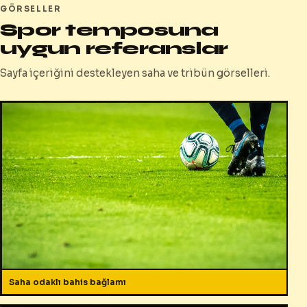
GÖRSELLER
Spor temposuna
uygun referanslar
Sayfa içeriğini destekleyen saha ve tribün görselleri.
Saha odaklı bahis bağlamı