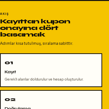
AKIŞ
Kayıttan kupon
onayına dört
basamak
Adımlar kısa tutulmuş, sıralama sabittir.
Kayıt
Gerekli alanlar doldurulur ve hesap oluşturulur.
Doğrulama