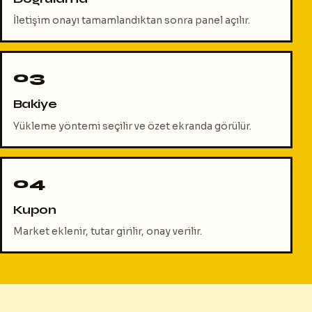
İletişim onayı tamamlandıktan sonra panel açılır.
Bakiye
Yükleme yöntemi seçilir ve özet ekranda görülür.
Kupon
Market eklenir, tutar girilir, onay verilir.