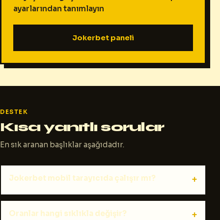
ayarlarından tanımlayın
Jokerbet paneli
DESTEK
Kısa yanıtlı sorular
En sık aranan başlıklar aşağıdadır.
Jokerbet mobil tarayıcıda çalışır mı?
Oranlar hangi sıklıkla değişir?