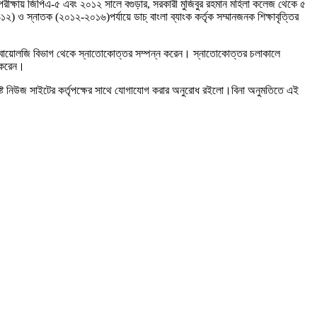
ি. পরীক্ষায় জিপিএ-৫ এবং ২০১২ সালে বগুড়ার, সরকারী মুজিবুর রহমান মহিলা কলেজ থেকে ৫
ও স্নাতক (২০১২-২০১৬)পর্যায়ে ডাচ্ বাংলা ব্যাংক কর্তৃক সম্মানজনক শিক্ষাবৃত্তির
লার বায়োলজি বিভাগ থেকে স্নাতোকোত্তর সম্পন্ন করেন। স্নাতোকোত্তর চলাকালে
ন করেন।
ষ্ট নিউজ সাইটের কর্তৃপক্ষের সাথে যোগাযোগ করার অনুরোধ রইলো।বিনা অনুমতিতে এই