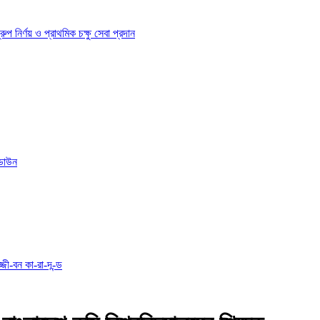
ির্ণয় ও প্রাথমিক চক্ষু সেবা প্রদান
োডাউন
্জী-বন কা-রা-দ-ন্ড