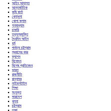
আইন আদালত
আন্তর্জাতিক
কৃষি বার্তা
খেলাধুলা
খোলা কলাম
গনমাধ্যাম
চাকরি
তথ্যপ্রযুক্তি
দৈনন্দিন আইন
ধর্ম
পার্বত্য চট্টগ্রাম
প্রবাসের খবর
ফ্যাশন
বিনোদন
বিশেষ প্রতিবেদন
ভারত
রাজনীতি
রান্নাঘর
লাইফস্টাইল
শিক্ষা
সংযুক্ত
সারাদেশ
খুলনা
চট্টগ্রাম
ঢাকা