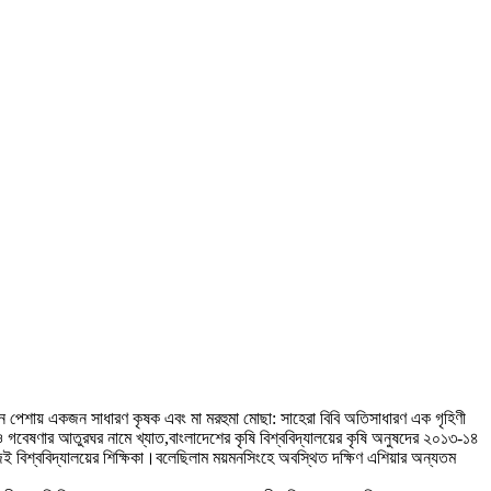
সেন পেশায় একজন সাধারণ কৃষক এবং মা মরহুমা মোছা: সাহেরা বিবি অতিসাধারণ এক গৃহিণী
ও গবেষণার আতুরঘর নামে খ্যাত,বাংলাদেশের কৃষি বিশ্ববিদ্যালয়ের কৃষি অনুষদের ২০১৩-১৪
নিজেই বিশ্ববিদ্যালয়ের শিক্ষিকা।বলেছিলাম ময়মনসিংহে অবস্থিত দক্ষিণ এশিয়ার অন্যতম