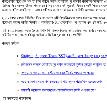
পড়াশোনায় হাতেখড়ি শুরু হয় নিজ গ্রামে অবস্থিত দারিয়াপুর সরকারী প্রার্থমিক বিদ্যা
জিপিএ নিয়ে কলেজ জীবন শেষ করেন। পড়াশোনার সর্ব স্তরেই নিজের সেরাটা দিয়েছেন জনা
জন্য মনোনিত হয়েছিলেন। আমার খাদিজার জন্য দোয়া করবো যে তিনি আমাদের বাংলাদেশ
২০১৮ সালে ভালো সিজিপিএ নিয়ে বাংলাদেশ কৃষি বিশ্ববিদ্যালয় থেকে স্নাতক শেষ করেন
গবেষণার জন্যে জাতীয় বিজ্ঞান ও প্রযুক্তি(NST)ফেলোশিপ প্রাপ্ত হন এবং ৫ই মার্চ, ২০
এই সাইটে নিজম্ব নিউজ তৈরির পাশাপাশি বিভিন্ন নিউজ সাইট থেকে খবর সংগ্রহ করে সং
সাইটের সংবাদ, আলোকচিত্র অডিও ও ভিডিও ব্যবহার করা বেআইনি।
প্রচ্ছদ সর্বশেষ
Sirajganj Support Team (SST)-এর উদ্যোগে বিনামূল্যে রক্তের গ্রুপ ন
নন্দীগ্রামে আমড়া গোহাইল যুব সমাজ উদ্যোগে ফুটবল টুর্নামেন্ট অনুষ্ঠিত হয়
বগুড়া-০৪ আসনে ধানের শীষে আবারও টিকেট পেলেন মোশাররফ
বগুড়ায় নেশা সেবনে বাধা দেওয়ায় খামারি স্বপন প্রামানিক গুরুতর জখম
ইসলামী আন্দোলন বাংলাদেশের মোটরসাইকেল র‍্যালি ও গণসংযোগ
এই সপ্তাহের পাঠকপ্রিয়