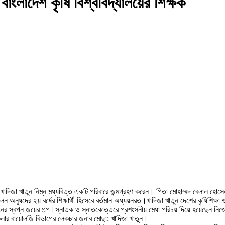
 বাংলাদেশ কৃষি বিশ্ববিদ্যালয়ের শিক্ষক
: খাদিজা খাতুন নিম্ন মধ্যবিত্ত একটি পরিবারে জন্মগ্রহণ করেন। পিতা মোহাম্মদ বেলাল হো
নুষদের ২য় বর্ষের শিক্ষার্থী হিসেবে বর্তমান অধ্যয়নরত।খাদিজা খাতুন দেশের কৃষিশিক্ষা 
া খাতুনের স্বপ্ন জয়ের গল্প।স্নাতক ও স্নাতকোত্তরে প্রশংসনীয় মেধা পরিচয় দিয়ে হয়েছেন 
 মলিকুলার বায়োলজি বিভাগের লেকচার জনাব মোছা: খাদিজা খাতুন।