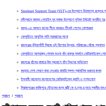
Sirajganj Support Team (SST)-এর উদ্যোগে বিনামূল্যে রক্তের গ্রুপ ন
নন্দীগ্রামে আমড়া গোহাইল যুব সমাজ উদ্যোগে ফুটবল টুর্নামেন্ট অনুষ্ঠিত হয়
বগুড়া-০৪ আসনে ধানের শীষে আবারও টিকেট পেলেন মোশাররফ
বেলকুচিতে আধুনিক পানি সরবরাহের সূচনা
রায়গঞ্জের ভূঁইয়াগাঁতী ব্রিজে দুই কিশোর উদ্ধার, পরিবারের খোঁজে প্রশাসন
বেলকুচিতে আলহাজ্ব গোলাম মওলা খাঁন বাবলুর সমর্থনে মোটরসাইকেল শ
রায়গঞ্জে হাঁসের খামারে বিষ প্রয়োগে হাঁস নিধনের অভিযোগ
বগুড়ায় নেশা সেবনে বাধা দেওয়ায় খামারি স্বপন প্রামানিক গুরুতর জখম
ইসলামী আন্দোলন বাংলাদেশের মোটরসাইকেল র‍্যালি ও গণসংযোগ
সিরাজগঞ্জের কাজিপুরে যৌতুকের জন্য স্ত্রী’কে হ-ত্যা-র দায়ে স্বামীর যাব-জ
প্রচ্ছদ
/
প্রচ্ছদ