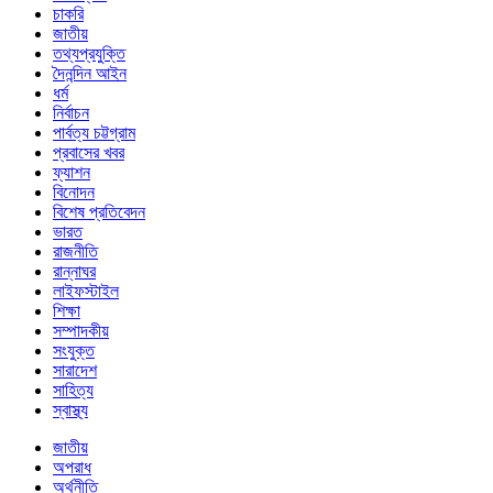
চাকরি
জাতীয়
তথ্যপ্রযুক্তি
দৈনন্দিন আইন
ধর্ম
নির্বাচন
পার্বত্য চট্টগ্রাম
প্রবাসের খবর
ফ্যাশন
বিনোদন
বিশেষ প্রতিবেদন
ভারত
রাজনীতি
রান্নাঘর
লাইফস্টাইল
শিক্ষা
সম্পাদকীয়
সংযুক্ত
সারাদেশ
সাহিত্য
স্বাস্থ্য
জাতীয়
অপরাধ
অর্থনীতি