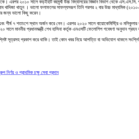
লয় থেকে। এরপর ২০১০ সালে কড়ইহাট বহুমুখী উচ্চ বিদ্যালয়ের বিজ্ঞান বিভাগ থেকে এস.এস.স
ব খাদিজা খাতুন । ভালো ফলাফলের সাফল্যসরূপ তিনি পরপর ২ বার উচ্চ মাধ্যমিক (২০১০-১২) 
ের জন্য ভালো কিছু করেন।
 এবং শীর্ষ ৭ শতাংশে স্থান অর্জন করে নেন। এরপর ২০২০ সালে বায়োকেমিস্ট্রি ও মলিকু
২০ সালে মাননীয় প্রধানমন্ত্রী শেখ হাসিনা কর্তৃক এনএসটি ফেলোশিপ গবেষণা অনুদান গ্রহ
শ্লিষ্ট সূত্রসহ প্রকাশ করে থাকি। তাই কোন খবর নিয়ে আপত্তি বা অভিযোগ থাকলে সংশ্লি
ির্ণয় ও প্রাথমিক চক্ষু সেবা প্রদান