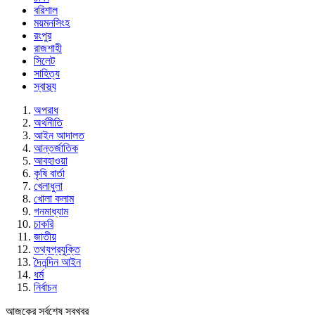
বরিশাল
ময়মনসিংহ
রংপুর
রাজশাহী
সিলেট
সাহিত্য
স্বাস্থ্য
অপরাধ
অর্থনীতি
আইন আদালত
আন্তর্জাতিক
আবহাওয়া
কৃষি বার্তা
খেলাধুলা
খোলা কলাম
গনমাধ্যাম
চাকরি
জাতীয়
তথ্যপ্রযুক্তি
দৈনন্দিন আইন
ধর্ম
নির্বাচন
আজকের সর্বশেষ সবখবর