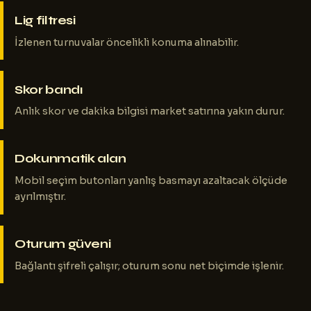
Lig filtresi
İzlenen turnuvalar öncelikli konuma alınabilir.
Skor bandı
Anlık skor ve dakika bilgisi market satırına yakın durur.
Dokunmatik alan
Mobil seçim butonları yanlış basmayı azaltacak ölçüde
ayrılmıştır.
Oturum güveni
Bağlantı şifreli çalışır; oturum sonu net biçimde işlenir.