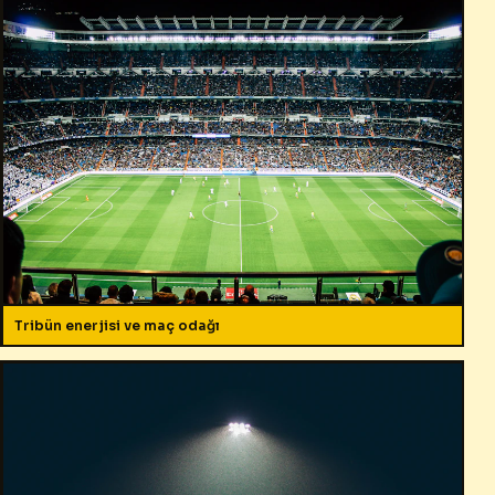
Tribün enerjisi ve maç odağı