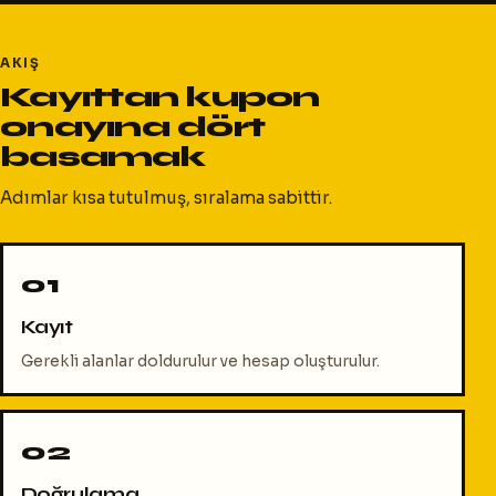
AKIŞ
Kayıttan kupon
onayına dört
basamak
Adımlar kısa tutulmuş, sıralama sabittir.
Kayıt
Gerekli alanlar doldurulur ve hesap oluşturulur.
Doğrulama