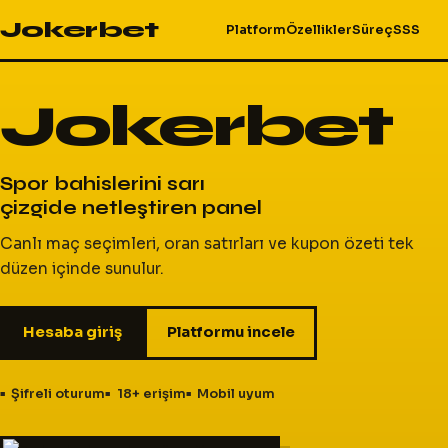
Jokerbet
Platform
Özellikler
Süreç
SSS
Jokerbet
Spor bahislerini sarı
çizgide netleştiren panel
Canlı maç seçimleri, oran satırları ve kupon özeti tek
düzen içinde sunulur.
Hesaba giriş
Platformu incele
Şifreli oturum
18+ erişim
Mobil uyum