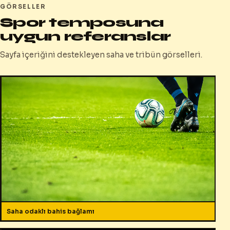
GÖRSELLER
Spor temposuna
uygun referanslar
Sayfa içeriğini destekleyen saha ve tribün görselleri.
Saha odaklı bahis bağlamı