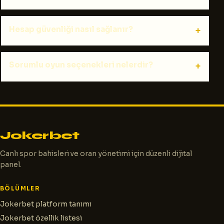
Hesap güvenliği nasıl sağlanır?
Sorumlu oyun seçenekleri nelerdir?
Jokerbet
Canlı spor bahisleri ve oran yönetimi için düzenli dijital
panel.
BÖLÜMLER
Jokerbet platform tanımı
Jokerbet özellik listesi