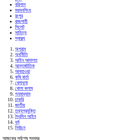
বরিশাল
ময়মনসিংহ
রংপুর
রাজশাহী
সিলেট
সাহিত্য
স্বাস্থ্য
অপরাধ
অর্থনীতি
আইন আদালত
আন্তর্জাতিক
আবহাওয়া
কৃষি বার্তা
খেলাধুলা
খোলা কলাম
গনমাধ্যাম
চাকরি
জাতীয়
তথ্যপ্রযুক্তি
দৈনন্দিন আইন
ধর্ম
নির্বাচন
আজকের সর্বশেষ সবখবর