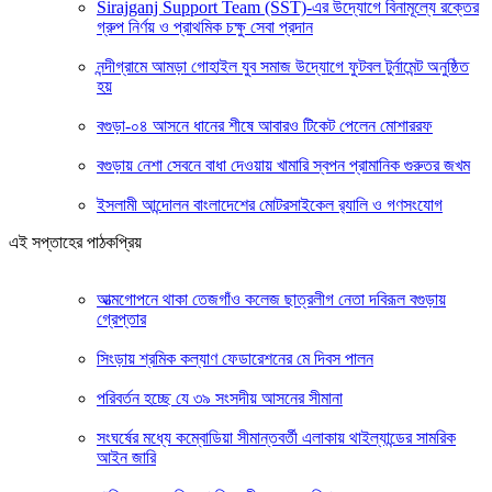
Sirajganj Support Team (SST)-এর উদ্যোগে বিনামূল্যে রক্তের
গ্রুপ নির্ণয় ও প্রাথমিক চক্ষু সেবা প্রদান
নন্দীগ্রামে আমড়া গোহাইল যুব সমাজ উদ্যোগে ফুটবল টুর্নামেন্ট অনুষ্ঠিত
হয়
বগুড়া-০৪ আসনে ধানের শীষে আবারও টিকেট পেলেন মোশাররফ
বগুড়ায় নেশা সেবনে বাধা দেওয়ায় খামারি স্বপন প্রামানিক গুরুতর জখম
ইসলামী আন্দোলন বাংলাদেশের মোটরসাইকেল র‍্যালি ও গণসংযোগ
এই সপ্তাহের পাঠকপ্রিয়
আত্মগোপনে থাকা তেজগাঁও কলেজ ছাত্রলীগ নেতা দবিরূল বগুড়ায়
গ্রেপ্তার
সিংড়ায় শ্রমিক কল্যাণ ফেডারেশনের মে দিবস পালন
পরিবর্তন হচ্ছে যে ৩৯ সংসদীয় আসনের সীমানা
সংঘর্ষের মধ্যে কম্বোডিয়া সীমান্তবর্তী এলাকায় থাইল্যান্ডের সামরিক
আইন জারি