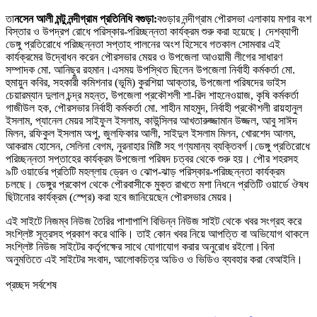
তা
নসেন আলী মন্টু নন্দীগ্রাম প্রতিনিধি বগুড়া:
বগুড়ার নন্দীগ্রাম পৌরসভা এলাকায় মশার বংশ
বিস্তার ও উপদ্রপ রোধে পরিস্কার-পরিচ্ছন্নতা কার্যক্রম শুরু করা হয়েছে। দেশব্যাপী
ডেঙ্গু প্রতিরোধে পরিচ্ছন্নতা সপ্তাহ পালনের অংশ হিসেবে গতকাল সোমবার এই
কার্যক্রমের উদ্বোধন করেন পৌরসভার মেয়র ও উপজেলা আওয়ামী লীগের সাধারণ
সম্পাদক মো. আনিছুর রহমান।এসময় উপস্থিত ছিলেন উপজেলা নির্বাহী কর্মকর্তা মো.
হুমায়ুন কবির, সহকারী কমিশনার (ভূমি) কুরশিয়া আক্তার, উপজেলা পরিষদের ভাইস
চেয়ারম্যান দুলাল চন্দ্র মহন্ত, উপজেলা প্রকৌশলী শা-রিদ শাহনেওয়াজ, কৃষি কর্মকর্তা
গাজীউল হক, পৌরসভার নির্বাহী কর্মকর্তা মো. শাহীন মাহমুদ, নির্বাহী প্রকৌশলী রায়হানুল
ইসলাম, প্যানেল মেয়র সাইফুল ইসলাম, কাউন্সিলর আখতারুজ্জামান উজ্জল, আবু সাঈদ
মিলন, রফিকুল ইসলাম অপু, জুলফিকার আলী, সাইদুল ইসলাম মিলন, খোরশেদ আলম,
আকরাম হোসেন, সেলিনা বেগম, নুরনাহার মিষ্টি সহ গণ্যমান্য ব্যক্তিবর্গ।ডেঙ্গু প্রতিরোধে
পরিচ্ছন্নতা সপ্তাহের কার্যক্রম উপজেলা পরিষদ চত্বর থেকে শুরু হয়। পৌর শহরসহ
৯টি ওয়ার্ডের প্রতিটি মহল্লায় ড্রেন ও ঝোপ-ঝাড় পরিস্কার-পরিচ্ছন্নতা কার্যক্রম
চলছে। ডেঙ্গুর প্রকোপ থেকে পৌরবাসীকে মুক্ত রাখতে মশা নিধনে প্রতিটি ওয়ার্ডে ঔষধ
ছিটানোর কার্যক্রম (স্প্রে) করা হবে জানিয়েছেন পৌরসভার মেয়র।
এই সাইটে নিজম্ব নিউজ তৈরির পাশাপাশি বিভিন্ন নিউজ সাইট থেকে খবর সংগ্রহ করে
সংশ্লিষ্ট সূত্রসহ প্রকাশ করে থাকি। তাই কোন খবর নিয়ে আপত্তি বা অভিযোগ থাকলে
সংশ্লিষ্ট নিউজ সাইটের কর্তৃপক্ষের সাথে যোগাযোগ করার অনুরোধ রইলো।বিনা
অনুমতিতে এই সাইটের সংবাদ, আলোকচিত্র অডিও ও ভিডিও ব্যবহার করা বেআইনি।
প্রচ্ছদ সর্বশেষ