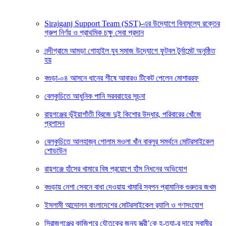
Sirajganj Support Team (SST)-এর উদ্যোগে বিনামূল্যে রক্তের
গ্রুপ নির্ণয় ও প্রাথমিক চক্ষু সেবা প্রদান
নন্দীগ্রামে আমড়া গোহাইল যুব সমাজ উদ্যোগে ফুটবল টুর্নামেন্ট অনুষ্ঠিত
হয়
বগুড়া-০৪ আসনে ধানের শীষে আবারও টিকেট পেলেন মোশাররফ
বেলকুচিতে আধুনিক পানি সরবরাহের সূচনা
রায়গঞ্জের ভূঁইয়াগাঁতী ব্রিজে দুই কিশোর উদ্ধার, পরিবারের খোঁজে
প্রশাসন
বেলকুচিতে আলহাজ্ব গোলাম মওলা খাঁন বাবলুর সমর্থনে মোটরসাইকেল
শোডাউন
রায়গঞ্জে হাঁসের খামারে বিষ প্রয়োগে হাঁস নিধনের অভিযোগ
বগুড়ায় নেশা সেবনে বাধা দেওয়ায় খামারি স্বপন প্রামানিক গুরুতর জখম
ইসলামী আন্দোলন বাংলাদেশের মোটরসাইকেল র‍্যালি ও গণসংযোগ
সিরাজগঞ্জের কাজিপুরে যৌতুকের জন্য স্ত্রী’কে হ-ত্যা-র দায়ে স্বামীর