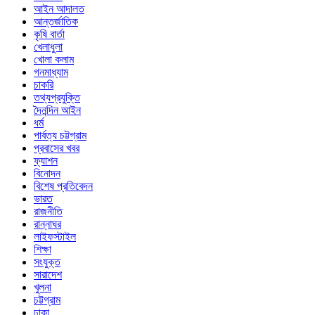
আইন আদালত
আন্তর্জাতিক
কৃষি বার্তা
খেলাধুলা
খোলা কলাম
গনমাধ্যাম
চাকরি
তথ্যপ্রযুক্তি
দৈনন্দিন আইন
ধর্ম
পার্বত্য চট্টগ্রাম
প্রবাসের খবর
ফ্যাশন
বিনোদন
বিশেষ প্রতিবেদন
ভারত
রাজনীতি
রান্নাঘর
লাইফস্টাইল
শিক্ষা
সংযুক্ত
সারাদেশ
খুলনা
চট্টগ্রাম
ঢাকা