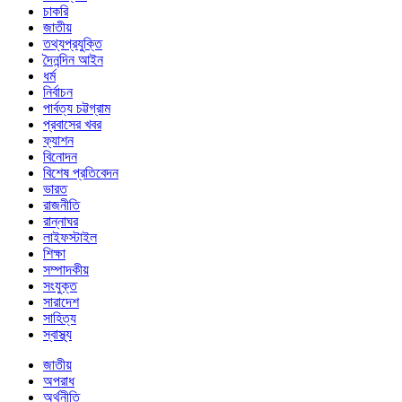
চাকরি
জাতীয়
তথ্যপ্রযুক্তি
দৈনন্দিন আইন
ধর্ম
নির্বাচন
পার্বত্য চট্টগ্রাম
প্রবাসের খবর
ফ্যাশন
বিনোদন
বিশেষ প্রতিবেদন
ভারত
রাজনীতি
রান্নাঘর
লাইফস্টাইল
শিক্ষা
সম্পাদকীয়
সংযুক্ত
সারাদেশ
সাহিত্য
স্বাস্থ্য
জাতীয়
অপরাধ
অর্থনীতি