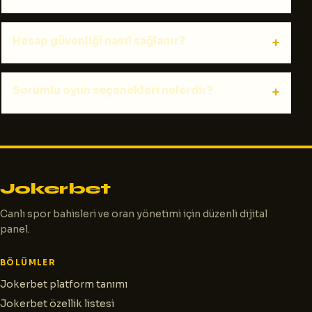
Hesap güvenliği nasıl sağlanır?
Sorumlu oyun seçenekleri nelerdir?
Jokerbet
Canlı spor bahisleri ve oran yönetimi için düzenli dijital
panel.
BÖLÜMLER
Jokerbet platform tanımı
Jokerbet özellik listesi