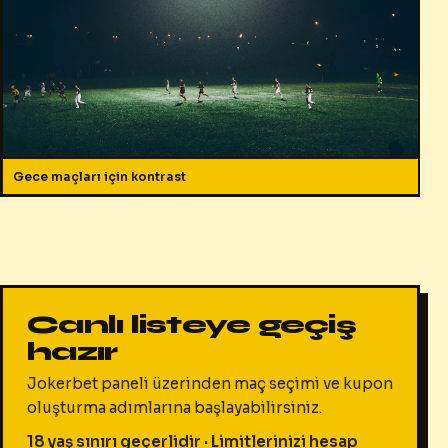
Gece maçları için kontrast
Canlı listeye geçiş
hazır
Jokerbet paneli üzerinden maç seçimi ve kupon
oluşturma adımlarına başlayabilirsiniz.
18 yaş sınırı geçerlidir · Limitlerinizi hesap