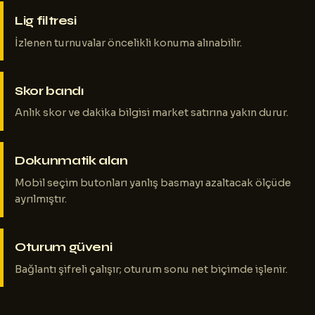
Lig filtresi
İzlenen turnuvalar öncelikli konuma alınabilir.
Skor bandı
Anlık skor ve dakika bilgisi market satırına yakın durur.
Dokunmatik alan
Mobil seçim butonları yanlış basmayı azaltacak ölçüde
ayrılmıştır.
Oturum güveni
Bağlantı şifreli çalışır; oturum sonu net biçimde işlenir.