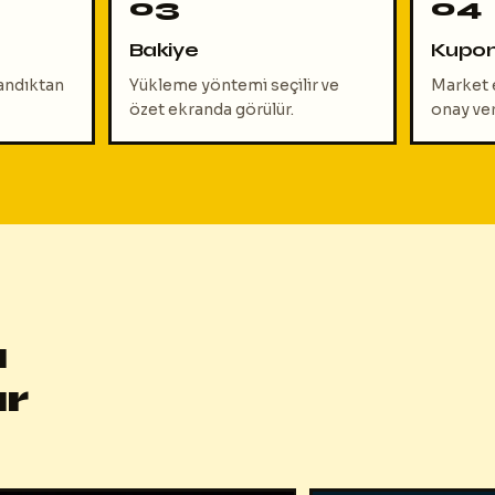
Bakiye
Kupo
andıktan
Yükleme yöntemi seçilir ve
Market ek
özet ekranda görülür.
onay veri
a
r