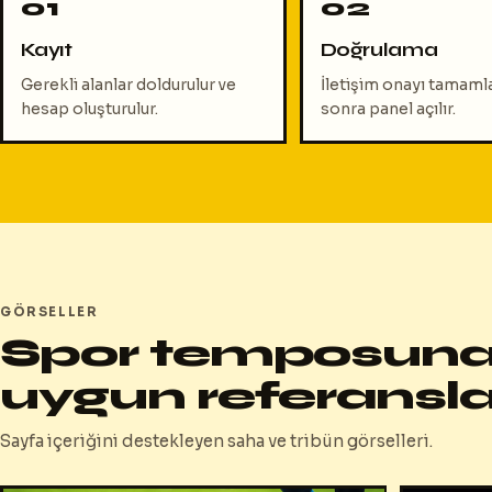
Kayıt
Doğrulama
Gerekli alanlar doldurulur ve
İletişim onayı tamaml
hesap oluşturulur.
sonra panel açılır.
GÖRSELLER
Spor temposun
uygun referansla
Sayfa içeriğini destekleyen saha ve tribün görselleri.