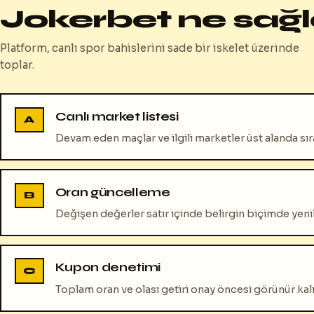
Jokerbet ne sağl
Platform, canlı spor bahislerini sade bir iskelet üzerinde
toplar.
Canlı market listesi
A
Devam eden maçlar ve ilgili marketler üst alanda sıra
Oran güncelleme
B
Değişen değerler satır içinde belirgin biçimde yenil
Kupon denetimi
C
Toplam oran ve olası getiri onay öncesi görünür kalı