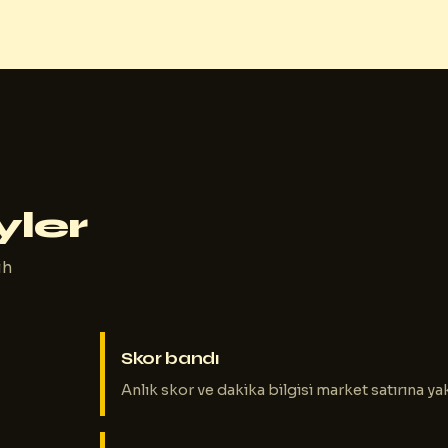
yler
ih
Skor bandı
Anlık skor ve dakika bilgisi market satırına ya