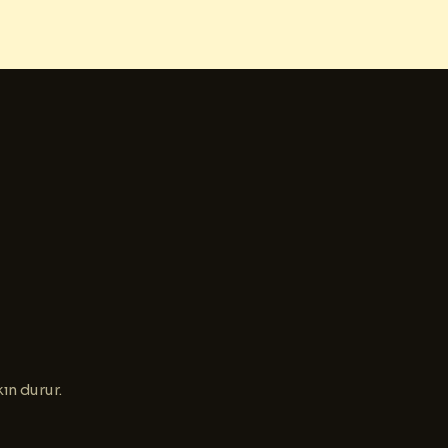
kın durur.