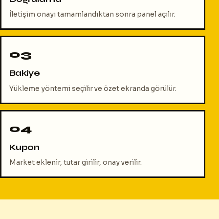
İletişim onayı tamamlandıktan sonra panel açılır.
Bakiye
Yükleme yöntemi seçilir ve özet ekranda görülür.
Kupon
Market eklenir, tutar girilir, onay verilir.