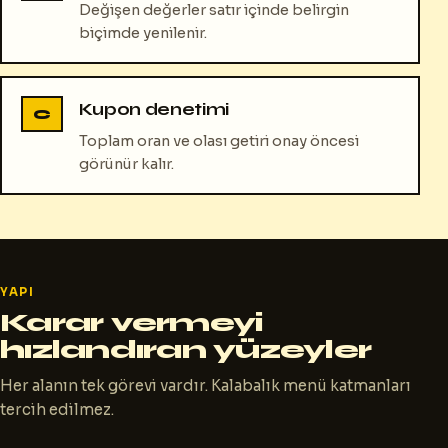
Değişen değerler satır içinde belirgin
biçimde yenilenir.
Kupon denetimi
C
Toplam oran ve olası getiri onay öncesi
görünür kalır.
YAPI
Karar vermeyi
hızlandıran yüzeyler
Her alanın tek görevi vardır. Kalabalık menü katmanları
tercih edilmez.