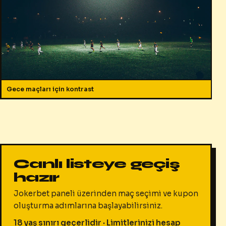
Gece maçları için kontrast
Canlı listeye geçiş
hazır
Jokerbet paneli üzerinden maç seçimi ve kupon
oluşturma adımlarına başlayabilirsiniz.
18 yaş sınırı geçerlidir · Limitlerinizi hesap