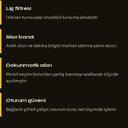
Lig filtresi
İzlenen turnuvalar öncelikli konuma alınabilir.
Skor bandı
Anlık skor ve dakika bilgisi market satırına yakın durur.
Dokunmatik alan
Mobil seçim butonları yanlış basmayı azaltacak ölçüde
ayrılmıştır.
Oturum güveni
Bağlantı şifreli çalışır; oturum sonu net biçimde işlenir.