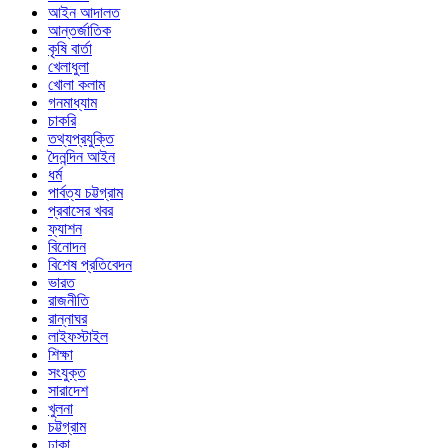
আইন আদালত
আন্তর্জাতিক
কৃষি বার্তা
খেলাধুলা
খোলা কলাম
গনমাধ্যাম
চাকরি
তথ্যপ্রযুক্তি
দৈনন্দিন আইন
ধর্ম
পার্বত্য চট্টগ্রাম
প্রবাসের খবর
ফ্যাশন
বিনোদন
বিশেষ প্রতিবেদন
ভারত
রাজনীতি
রান্নাঘর
লাইফস্টাইল
শিক্ষা
সংযুক্ত
সারাদেশ
খুলনা
চট্টগ্রাম
ঢাকা