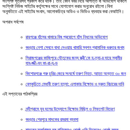
সংশ্লিষ্ট সূত্রসহ প্রকাশ করে থাকি। তাই কোন খবর নিয়ে আপত্তি বা অভিযোগ থাকলে
সংশ্লিষ্ট নিউজ সাইটের কর্তৃপক্ষের সাথে যোগাযোগ করার অনুরোধ রইলো।বিনা
অনুমতিতে এই সাইটের সংবাদ, আলোকচিত্র অডিও ও ভিডিও ব্যবহার করা বেআইনি।
অপরাধ সর্বশেষ
রায়গঞ্জে হাঁসের খামারে বিষ প্রয়োগে হাঁস নিধনের অভিযোগ
বগুড়ায় নেশা সেবনে বাধা দেওয়ায় খামারি স্বপন প্রামানিক গুরুতর জখম
সিরাজগঞ্জের কাজিপুরে যৌতুকের জন্য স্ত্রী’কে হ-ত্যা-র দায়ে স্বামীর
যাব-জ্জী-বন কা-রা-দ-ন্ড
কিশোরগঞ্জে গরু চুরির জেরে সংঘর্ষে তরুণ নিহত, আহত অন্তত ৩০ জন
বেলকুচিতে মেধাবী তরুণ হত্যা: এলাকায় বিক্ষোভ ও দ্রুত বিচারের দাবি
এই সপ্তাহের পাঠকপ্রিয়
নন্দীগ্রামে যুব দলের উদ্যোগে বিক্ষোভ মিছিল ও লিফলেট বিতরণ
বগুড়ার শেরপুরে মাদকের রমরমা ব্যবসা
মাদকের স্বর্গরাজ্য ঘুষ বানিজ্যেও শ্রেষ্ঠ,ওসি হিসেবেও শ্রেষ্ঠ রুহুল