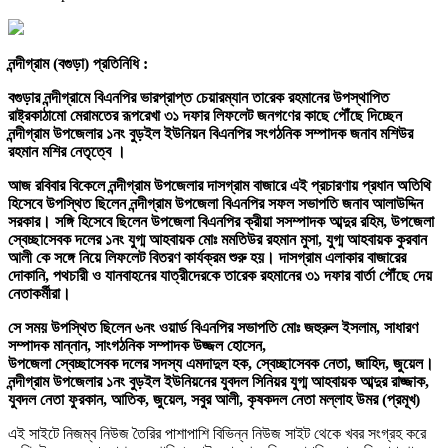
নন্দীগ্রাম (বগুড়া) প্রতিনিধি :
বগুড়ার নন্দীগ্রামে বিএনপির ভারপ্রাপ্ত চেয়ারম্যান তারেক রহমানের উপস্থাপিত
রাষ্ট্রকাঠামো মেরামতের রূপরেখা ৩১ দফার লিফলেট জনগণের কাছে পৌঁছে দিচ্ছেন
নন্দীগ্রাম উপজেলার ১নং বুড়ইল ইউনিয়ন বিএনপির সংগঠনিক সম্পাদক জনাব মশিউর
রহমান মশির নেতৃত্বে ।
আজ রবিবার বিকেলে নন্দীগ্রাম উপজেলার দাসগ্রাম বাজারে এই প্রচারণায় প্রধান অতিথি
হিসেবে উপস্থিত ছিলেন নন্দীগ্রাম উপজেলা বিএনপির সফল সভাপতি জনাব আলাউদ্দিন
সরকার। সঙ্গি হিসেবে ছিলেন উপজেলা বিএনপির ক্রীয়া সসম্পাদক আব্দুর রহিম, উপজেলা
স্বেচ্ছাসেবক দলের ১নং যুগ্ম আহবায়ক মোঃ মমতিউর রহমান মুসা, যুগ্ম আহবায়ক কুরবান
আলী কে সঙ্গে নিয়ে লিফলেট বিতরণ কার্যক্রম শুরু হয়। দাসগ্রাম এলাকার বাজারের
দোকানি, পথচারী ও যানবাহনের যাত্রীদেরকে তারেক রহমানের ৩১ দফার বার্তা পৌঁছে দেয়
নেতাকর্মীরা।
সে সময় উপস্থিত ছিলেন ৬নং ওয়ার্ড বিএনপির সভাপতি মোঃ জহুরুল ইসলাম, সাধারণ
সম্পাদক মান্নান, সাংগঠনিক সম্পাদক উজ্জল হোসেন,
উপজেলা স্বেচ্ছাসেবক দলের সদস্য এমদাদুল হক, স্বেচ্ছাসেবক নেতা, জাহিদ, জুয়েল।
নন্দীগ্রাম উপজেলার ১নং বুড়ইল ইউনিয়নের যুবদল সিনিয়র যুগ্ম আহবায়ক আব্দুর রাজ্জাক,
যুবদল নেতা ফুরকান, আতিক, জুয়েল, সবুর আলী, কৃষকদল নেতা মল্লাহ উমর (প্রমূখ)
এই সাইটে নিজম্ব নিউজ তৈরির পাশাপাশি বিভিন্ন নিউজ সাইট থেকে খবর সংগ্রহ করে