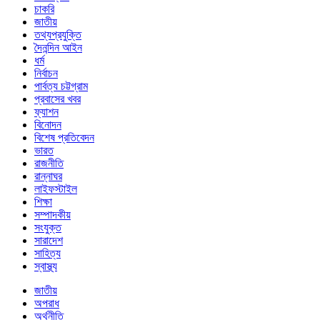
চাকরি
জাতীয়
তথ্যপ্রযুক্তি
দৈনন্দিন আইন
ধর্ম
নির্বাচন
পার্বত্য চট্টগ্রাম
প্রবাসের খবর
ফ্যাশন
বিনোদন
বিশেষ প্রতিবেদন
ভারত
রাজনীতি
রান্নাঘর
লাইফস্টাইল
শিক্ষা
সম্পাদকীয়
সংযুক্ত
সারাদেশ
সাহিত্য
স্বাস্থ্য
জাতীয়
অপরাধ
অর্থনীতি