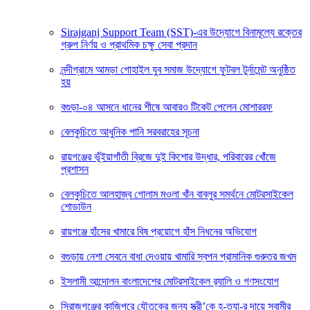
Sirajganj Support Team (SST)-এর উদ্যোগে বিনামূল্যে রক্তের
গ্রুপ নির্ণয় ও প্রাথমিক চক্ষু সেবা প্রদান
নন্দীগ্রামে আমড়া গোহাইল যুব সমাজ উদ্যোগে ফুটবল টুর্নামেন্ট অনুষ্ঠিত
হয়
বগুড়া-০৪ আসনে ধানের শীষে আবারও টিকেট পেলেন মোশাররফ
বেলকুচিতে আধুনিক পানি সরবরাহের সূচনা
রায়গঞ্জের ভূঁইয়াগাঁতী ব্রিজে দুই কিশোর উদ্ধার, পরিবারের খোঁজে
প্রশাসন
বেলকুচিতে আলহাজ্ব গোলাম মওলা খাঁন বাবলুর সমর্থনে মোটরসাইকেল
শোডাউন
রায়গঞ্জে হাঁসের খামারে বিষ প্রয়োগে হাঁস নিধনের অভিযোগ
বগুড়ায় নেশা সেবনে বাধা দেওয়ায় খামারি স্বপন প্রামানিক গুরুতর জখম
ইসলামী আন্দোলন বাংলাদেশের মোটরসাইকেল র‍্যালি ও গণসংযোগ
সিরাজগঞ্জের কাজিপুরে যৌতুকের জন্য স্ত্রী’কে হ-ত্যা-র দায়ে স্বামীর