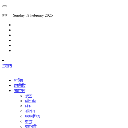
ঢাকা
Sunday , 9 February 2025
প্রচ্ছদ
জাতীয়
রাজনীতি
সারাদেশ
খুলনা
চট্টগ্রাম
ঢাকা
বরিশাল
ময়মনসিংহ
রংপুর
রাজশাহী