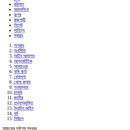
বরিশাল
ময়মনসিংহ
রংপুর
রাজশাহী
সিলেট
সাহিত্য
স্বাস্থ্য
অপরাধ
অর্থনীতি
আইন আদালত
আন্তর্জাতিক
আবহাওয়া
কৃষি বার্তা
খেলাধুলা
খোলা কলাম
গনমাধ্যাম
চাকরি
জাতীয়
তথ্যপ্রযুক্তি
দৈনন্দিন আইন
ধর্ম
নির্বাচন
আজকের সর্বশেষ সবখবর