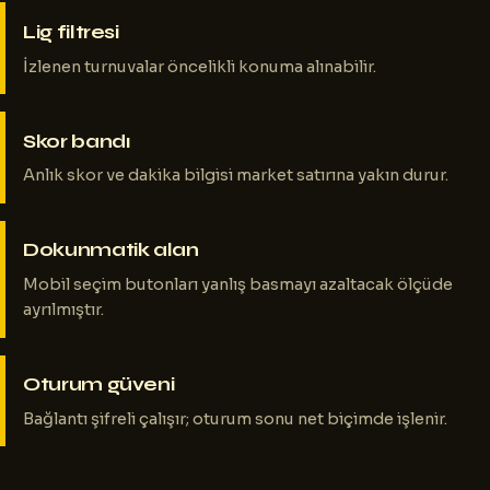
Lig filtresi
İzlenen turnuvalar öncelikli konuma alınabilir.
Skor bandı
Anlık skor ve dakika bilgisi market satırına yakın durur.
Dokunmatik alan
Mobil seçim butonları yanlış basmayı azaltacak ölçüde
ayrılmıştır.
Oturum güveni
Bağlantı şifreli çalışır; oturum sonu net biçimde işlenir.