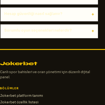
Hesap güvenliği nasıl sağlanır?
Sorumlu oyun seçenekleri nelerdir?
Jokerbet
Canlı spor bahisleri ve oran yönetimi için düzenli dijital
panel.
BÖLÜMLER
Jokerbet platform tanımı
Jokerbet özellik listesi