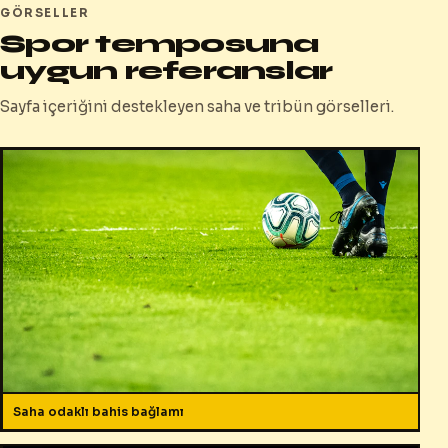
GÖRSELLER
Spor temposuna
uygun referanslar
Sayfa içeriğini destekleyen saha ve tribün görselleri.
Saha odaklı bahis bağlamı