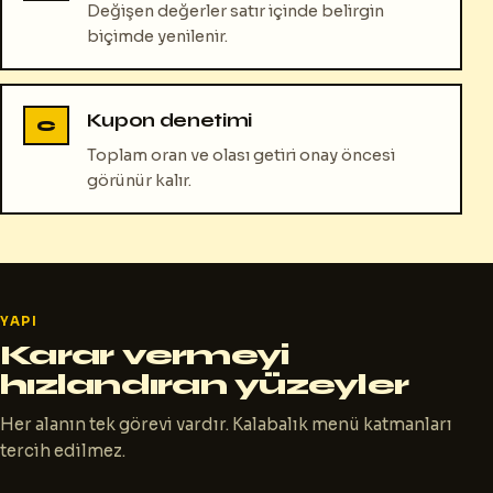
Değişen değerler satır içinde belirgin
biçimde yenilenir.
Kupon denetimi
C
Toplam oran ve olası getiri onay öncesi
görünür kalır.
YAPI
Karar vermeyi
hızlandıran yüzeyler
Her alanın tek görevi vardır. Kalabalık menü katmanları
tercih edilmez.