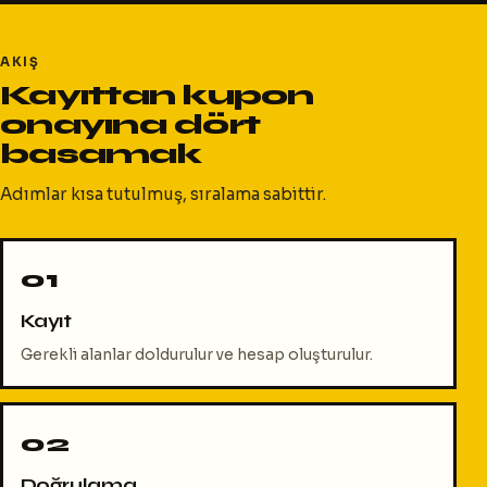
AKIŞ
Kayıttan kupon
onayına dört
basamak
Adımlar kısa tutulmuş, sıralama sabittir.
Kayıt
Gerekli alanlar doldurulur ve hesap oluşturulur.
Doğrulama