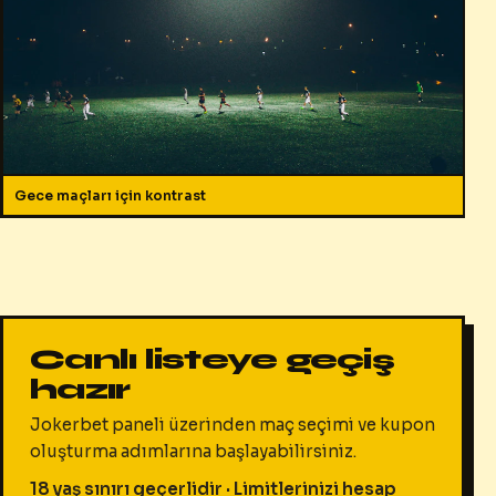
Gece maçları için kontrast
Canlı listeye geçiş
hazır
Jokerbet paneli üzerinden maç seçimi ve kupon
oluşturma adımlarına başlayabilirsiniz.
18 yaş sınırı geçerlidir · Limitlerinizi hesap