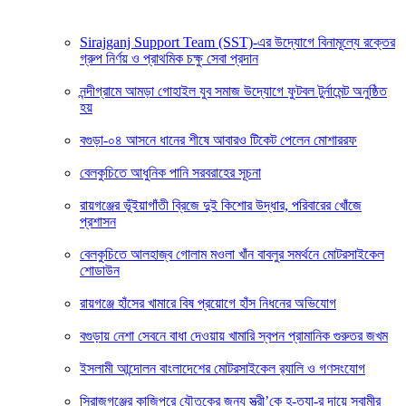
Sirajganj Support Team (SST)-এর উদ্যোগে বিনামূল্যে রক্তের
গ্রুপ নির্ণয় ও প্রাথমিক চক্ষু সেবা প্রদান
নন্দীগ্রামে আমড়া গোহাইল যুব সমাজ উদ্যোগে ফুটবল টুর্নামেন্ট অনুষ্ঠিত
হয়
বগুড়া-০৪ আসনে ধানের শীষে আবারও টিকেট পেলেন মোশাররফ
বেলকুচিতে আধুনিক পানি সরবরাহের সূচনা
রায়গঞ্জের ভূঁইয়াগাঁতী ব্রিজে দুই কিশোর উদ্ধার, পরিবারের খোঁজে
প্রশাসন
বেলকুচিতে আলহাজ্ব গোলাম মওলা খাঁন বাবলুর সমর্থনে মোটরসাইকেল
শোডাউন
রায়গঞ্জে হাঁসের খামারে বিষ প্রয়োগে হাঁস নিধনের অভিযোগ
বগুড়ায় নেশা সেবনে বাধা দেওয়ায় খামারি স্বপন প্রামানিক গুরুতর জখম
ইসলামী আন্দোলন বাংলাদেশের মোটরসাইকেল র‍্যালি ও গণসংযোগ
সিরাজগঞ্জের কাজিপুরে যৌতুকের জন্য স্ত্রী’কে হ-ত্যা-র দায়ে স্বামীর