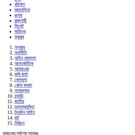
বরিশাল
ময়মনসিংহ
রংপুর
রাজশাহী
সিলেট
সাহিত্য
স্বাস্থ্য
অপরাধ
অর্থনীতি
আইন আদালত
আন্তর্জাতিক
আবহাওয়া
কৃষি বার্তা
খেলাধুলা
খোলা কলাম
গনমাধ্যাম
চাকরি
জাতীয়
তথ্যপ্রযুক্তি
দৈনন্দিন আইন
ধর্ম
নির্বাচন
আজকের সর্বশেষ সবখবর