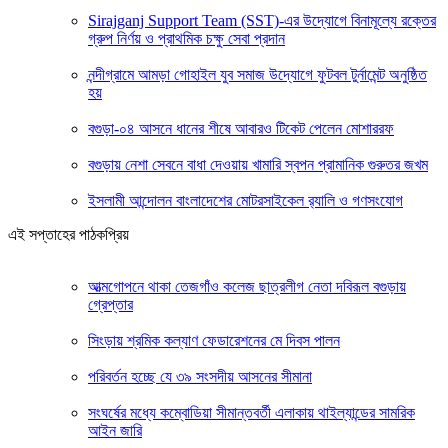
Sirajganj Support Team (SST)-এর উদ্যোগে বিনামূল্যে রক্তের
গ্রুপ নির্ণয় ও প্রাথমিক চক্ষু সেবা প্রদান
নন্দীগ্রামে আমড়া গোহাইল যুব সমাজ উদ্যোগে ফুটবল টুর্নামেন্ট অনুষ্ঠিত
হয়
বগুড়া-০৪ আসনে ধানের শীষে আবারও টিকেট পেলেন মোশাররফ
বগুড়ায় নেশা সেবনে বাধা দেওয়ায় খামারি স্বপন প্রামানিক গুরুতর জখম
ইসলামী আন্দোলন বাংলাদেশের মোটরসাইকেল র‍্যালি ও গণসংযোগ
এই সপ্তাহের পাঠকপ্রিয়
আত্মগোপনে থাকা তেজগাঁও কলেজ ছাত্রলীগ নেতা দবিরূল বগুড়ায়
গ্রেপ্তার
সিংড়ায় শ্রমিক কল্যাণ ফেডারেশনের মে দিবস পালন
পরিবর্তন হচ্ছে যে ৩৯ সংসদীয় আসনের সীমানা
সংঘর্ষের মধ্যে কম্বোডিয়া সীমান্তবর্তী এলাকায় থাইল্যান্ডের সামরিক
আইন জারি