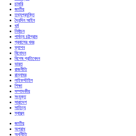
চাকরি
জাতীয়
তথ্যপ্রযুক্তি
দৈনন্দিন আইন
ধর্ম
নির্বাচন
পার্বত্য চট্টগ্রাম
প্রবাসের খবর
ফ্যাশন
বিনোদন
বিশেষ প্রতিবেদন
ভারত
রাজনীতি
রান্নাঘর
লাইফস্টাইল
শিক্ষা
সম্পাদকীয়
সংযুক্ত
সারাদেশ
সাহিত্য
স্বাস্থ্য
জাতীয়
অপরাধ
অর্থনীতি