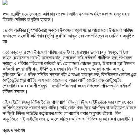
বগুড়ার নন্দীগ্রামে ভোক্তা অধিকার সংরক্ষণ আইন ২০০৯ অবহিতকরণ ও বাস্তবায়ন
বিষয়ক সেমিনার অনুষ্ঠিত হয়েছে।
১৯ শে অক্টোবর (বৃহস্পতিবার) সকালে উপজেলা প্রশাসনের আয়োজনে উপজেলা পরিষদ
সভাকক্ষে সহকারী কমিশনার (ভূমি) কুরশিয়া আক্তারের সভাপতিত্বে এ সেমিনার অনুষ্ঠিত
হয়।
এতে বক্তব্য রাখেন উপজেলা পরিষদের ভাইস চেয়ারম্যান দুলাল চন্দ্র মহন্ত, মহিলা
ভাইস চেয়ারম্যান শ্রাবণী আকতার বানু, উপজেলা কৃষি কর্মকর্তা গাজীউল হক, উপজেলা
স্বাস্থ্য ও পরিবার পরিকল্পনা কর্মকর্তা ডা. তোফাজ্জল হোসেন মন্ডল, উপজেলা প্রাণিসম্পদ
কর্মকর্তা কল্পনা রাণী রায়, ইউপি চেয়ারম্যান জিয়াউর রহমান, আবুল কালাম আজাদ,
নন্দীগ্রাম শিল্প ও বণিক সমিতির সহসভাপতি একেএম ফজলুল হক, বিসমিল্লাহ হোটেল এন্ড
রেস্টুরেন্টের প্রোপাইটর আফজাল হোসেন ও আরব আলী হোটেল এন্ড রেস্টুরেন্টের
প্রোপাইটর আরব আলী প্রমুখ। সভাটি পরিচালনা করেন উপজেলা পরিসংখ্যান কর্মকর্তা
রবিউল ইসলাম।
এই সাইটে নিজম্ব নিউজ তৈরির পাশাপাশি বিভিন্ন নিউজ সাইট থেকে খবর সংগ্রহ করে
সংশ্লিষ্ট সূত্রসহ প্রকাশ করে থাকি। তাই কোন খবর নিয়ে আপত্তি বা অভিযোগ থাকলে
সংশ্লিষ্ট নিউজ সাইটের কর্তৃপক্ষের সাথে যোগাযোগ করার অনুরোধ রইলো।বিনা
অনুমতিতে এই সাইটের সংবাদ, আলোকচিত্র অডিও ও ভিডিও ব্যবহার করা বেআইনি।
প্রচ্ছদ সর্বশেষ