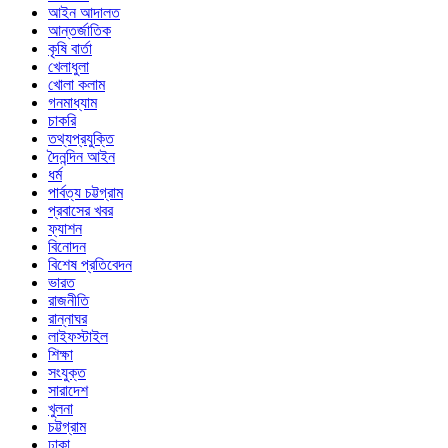
আইন আদালত
আন্তর্জাতিক
কৃষি বার্তা
খেলাধুলা
খোলা কলাম
গনমাধ্যাম
চাকরি
তথ্যপ্রযুক্তি
দৈনন্দিন আইন
ধর্ম
পার্বত্য চট্টগ্রাম
প্রবাসের খবর
ফ্যাশন
বিনোদন
বিশেষ প্রতিবেদন
ভারত
রাজনীতি
রান্নাঘর
লাইফস্টাইল
শিক্ষা
সংযুক্ত
সারাদেশ
খুলনা
চট্টগ্রাম
ঢাকা