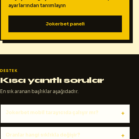
ayarlarından tanımlayın
Jokerbet paneli
DESTEK
Kısa yanıtlı sorular
En sık aranan başlıklar aşağıdadır.
Jokerbet mobil tarayıcıda çalışır mı?
Oranlar hangi sıklıkla değişir?