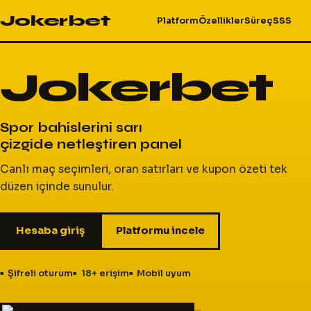
Jokerbet
Platform
Özellikler
Süreç
SSS
Jokerbet
Spor bahislerini sarı
çizgide netleştiren panel
Canlı maç seçimleri, oran satırları ve kupon özeti tek
düzen içinde sunulur.
Hesaba giriş
Platformu incele
Şifreli oturum
18+ erişim
Mobil uyum