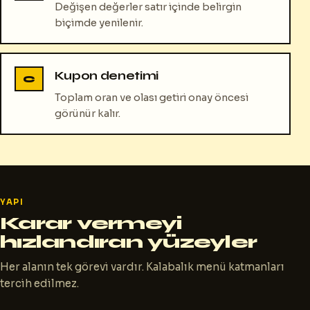
Değişen değerler satır içinde belirgin
biçimde yenilenir.
Kupon denetimi
C
Toplam oran ve olası getiri onay öncesi
görünür kalır.
YAPI
Karar vermeyi
hızlandıran yüzeyler
Her alanın tek görevi vardır. Kalabalık menü katmanları
tercih edilmez.