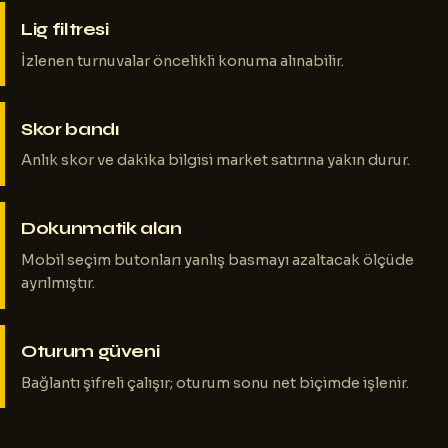
Lig filtresi
İzlenen turnuvalar öncelikli konuma alınabilir.
Skor bandı
Anlık skor ve dakika bilgisi market satırına yakın durur.
Dokunmatik alan
Mobil seçim butonları yanlış basmayı azaltacak ölçüde
ayrılmıştır.
Oturum güveni
Bağlantı şifreli çalışır; oturum sonu net biçimde işlenir.