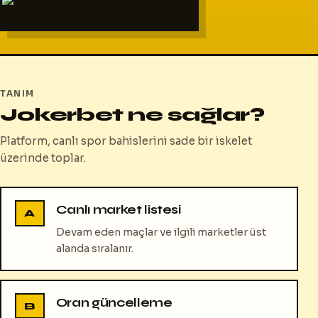
TANIM
Jokerbet ne sağlar?
Platform, canlı spor bahislerini sade bir iskelet
üzerinde toplar.
Canlı market listesi
A
Devam eden maçlar ve ilgili marketler üst
alanda sıralanır.
Oran güncelleme
B