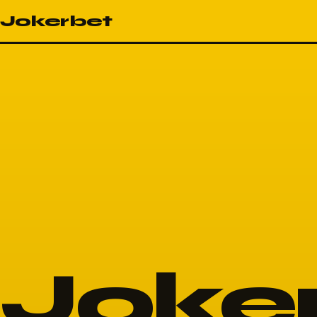
Jokerbet
Joke