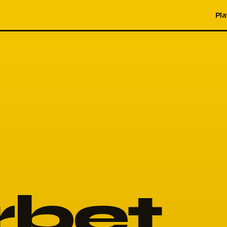
Pl
rbet