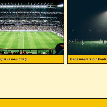
rjisi ve maç odağı
Gece maçları için kontr