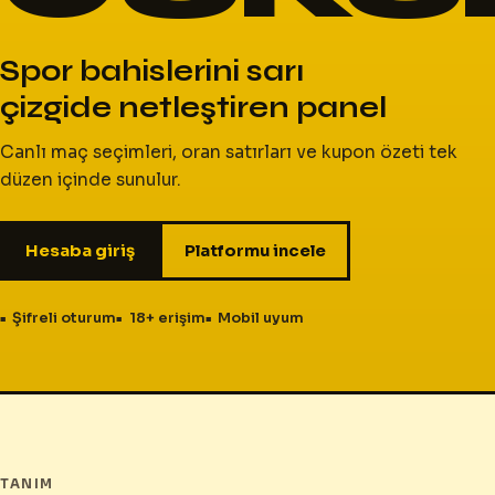
Spor bahislerini sarı
çizgide netleştiren panel
Canlı maç seçimleri, oran satırları ve kupon özeti tek
düzen içinde sunulur.
Hesaba giriş
Platformu incele
Şifreli oturum
18+ erişim
Mobil uyum
TANIM