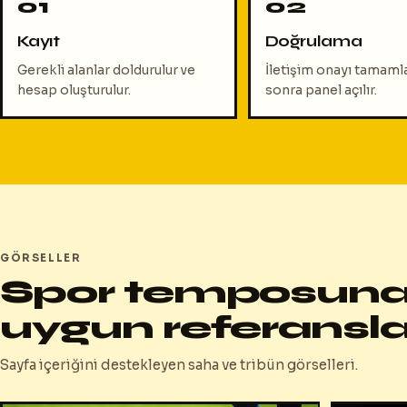
Kayıt
Doğrulama
Gerekli alanlar doldurulur ve
İletişim onayı tamaml
hesap oluşturulur.
sonra panel açılır.
GÖRSELLER
Spor temposun
uygun referansla
Sayfa içeriğini destekleyen saha ve tribün görselleri.