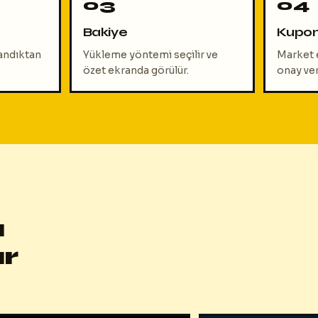
Bakiye
Kupo
andıktan
Yükleme yöntemi seçilir ve
Market ek
özet ekranda görülür.
onay veri
a
r