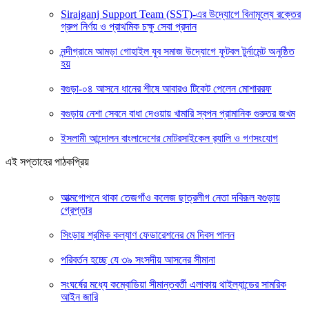
Sirajganj Support Team (SST)-এর উদ্যোগে বিনামূল্যে রক্তের
গ্রুপ নির্ণয় ও প্রাথমিক চক্ষু সেবা প্রদান
নন্দীগ্রামে আমড়া গোহাইল যুব সমাজ উদ্যোগে ফুটবল টুর্নামেন্ট অনুষ্ঠিত
হয়
বগুড়া-০৪ আসনে ধানের শীষে আবারও টিকেট পেলেন মোশাররফ
বগুড়ায় নেশা সেবনে বাধা দেওয়ায় খামারি স্বপন প্রামানিক গুরুতর জখম
ইসলামী আন্দোলন বাংলাদেশের মোটরসাইকেল র‍্যালি ও গণসংযোগ
এই সপ্তাহের পাঠকপ্রিয়
আত্মগোপনে থাকা তেজগাঁও কলেজ ছাত্রলীগ নেতা দবিরূল বগুড়ায়
গ্রেপ্তার
সিংড়ায় শ্রমিক কল্যাণ ফেডারেশনের মে দিবস পালন
পরিবর্তন হচ্ছে যে ৩৯ সংসদীয় আসনের সীমানা
সংঘর্ষের মধ্যে কম্বোডিয়া সীমান্তবর্তী এলাকায় থাইল্যান্ডের সামরিক
আইন জারি