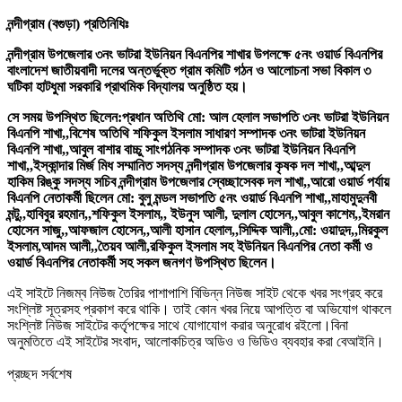
নন্দীগ্রাম (বগুড়া) প্রতিনিধিঃ
নন্দীগ্রাম উপজেলার ৩নং ভাটরা ইউনিয়ন বিএনপির শাখার উপলক্ষে ৫নং ওয়ার্ড বিএনপির
বাংলাদেশ জাতীয়বাদী দলের অন্তর্ভুক্ত গ্রাম কমিটি গঠন ও আলোচনা সভা বিকাল ৩
ঘটিকা হাটধুমা সরকারি প্রাথমিক বিদ্যালয় অনুষ্ঠিত হয়।
সে সময় উপস্থিত ছিলেন:প্রধান অতিথি মো: আল হেলাল সভাপতি ৩নং ভাটরা ইউনিয়ন
বিএনপি শাখা,,বিশেষ অতিথি শফিকুল ইসলাম সাধারণ সম্পাদক ৩নং ভাটরা ইউনিয়ন
বিএনপি শাখা,,আবুল বাশার বাচ্চু সাংগঠনিক সম্পাদক ৩নং ভাটরা ইউনিয়ন বিএনপি
শাখা,,ইস্কান্দার মির্জ মিধ সম্মানিত সদস্য নন্দীগ্রাম উপজেলার কৃষক দল শাখা,,আব্দুল
হাকিম রিঙ্কু সদস্য সচিব নন্দীগ্রাম উপজেলার স্বেচ্ছাসেবক দল শাখা,,আরো ওয়ার্ড পর্যায়
বিএনপি নেতাকর্মী ছিলেন মো: বুলু মন্ডল সভাপতি ৫নং ওয়ার্ড বিএনপি শাখা,,মাহামুদুনবী
মন্টু,,হাবিবুর রহমান,,শফিকুল ইসলাম,, ইউনুস আলী, দুলাল হোসেন,,আবুল কাশেম,,ইমরান
হোসেন সাজু,,আফজাল হোসেন,,আলী হাসান হেলাল,,সিদ্দিক আলী,,মো: ওয়াদুদ,,মিরকুল
ইসলাম,আদম আলী,,তৈয়ব আলী,রফিকুল ইসলাম সহ ইউনিয়ন বিএনপির নেতা কর্মী ও
ওয়ার্ড বিএনপির নেতাকর্মী সহ সকল জনগণ উপস্থিত ছিলেন।
এই সাইটে নিজম্ব নিউজ তৈরির পাশাপাশি বিভিন্ন নিউজ সাইট থেকে খবর সংগ্রহ করে
সংশ্লিষ্ট সূত্রসহ প্রকাশ করে থাকি। তাই কোন খবর নিয়ে আপত্তি বা অভিযোগ থাকলে
সংশ্লিষ্ট নিউজ সাইটের কর্তৃপক্ষের সাথে যোগাযোগ করার অনুরোধ রইলো।বিনা
অনুমতিতে এই সাইটের সংবাদ, আলোকচিত্র অডিও ও ভিডিও ব্যবহার করা বেআইনি।
প্রচ্ছদ সর্বশেষ