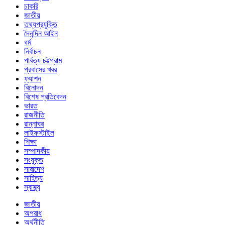
চাকরি
জাতীয়
তথ্যপ্রযুক্তি
দৈনন্দিন আইন
ধর্ম
নির্বাচন
পার্বত্য চট্টগ্রাম
প্রবাসের খবর
ফ্যাশন
বিনোদন
বিশেষ প্রতিবেদন
ভারত
রাজনীতি
রান্নাঘর
লাইফস্টাইল
শিক্ষা
সম্পাদকীয়
সংযুক্ত
সারাদেশ
সাহিত্য
স্বাস্থ্য
জাতীয়
অপরাধ
অর্থনীতি