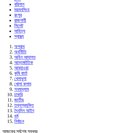
বরিশাল
ময়মনসিংহ
রংপুর
রাজশাহী
সিলেট
সাহিত্য
স্বাস্থ্য
অপরাধ
অর্থনীতি
আইন আদালত
আন্তর্জাতিক
আবহাওয়া
কৃষি বার্তা
খেলাধুলা
খোলা কলাম
গনমাধ্যাম
চাকরি
জাতীয়
তথ্যপ্রযুক্তি
দৈনন্দিন আইন
ধর্ম
নির্বাচন
আজকের সর্বশেষ সবখবর