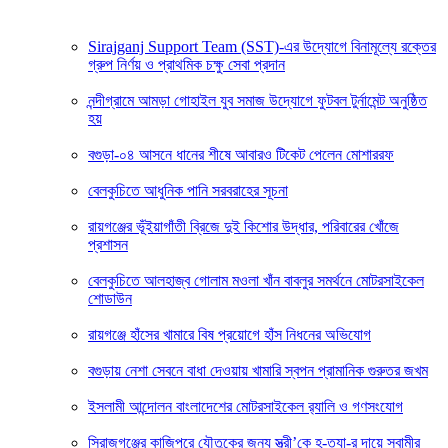
Sirajganj Support Team (SST)-এর উদ্যোগে বিনামূল্যে রক্তের
গ্রুপ নির্ণয় ও প্রাথমিক চক্ষু সেবা প্রদান
নন্দীগ্রামে আমড়া গোহাইল যুব সমাজ উদ্যোগে ফুটবল টুর্নামেন্ট অনুষ্ঠিত
হয়
বগুড়া-০৪ আসনে ধানের শীষে আবারও টিকেট পেলেন মোশাররফ
বেলকুচিতে আধুনিক পানি সরবরাহের সূচনা
রায়গঞ্জের ভূঁইয়াগাঁতী ব্রিজে দুই কিশোর উদ্ধার, পরিবারের খোঁজে
প্রশাসন
বেলকুচিতে আলহাজ্ব গোলাম মওলা খাঁন বাবলুর সমর্থনে মোটরসাইকেল
শোডাউন
রায়গঞ্জে হাঁসের খামারে বিষ প্রয়োগে হাঁস নিধনের অভিযোগ
বগুড়ায় নেশা সেবনে বাধা দেওয়ায় খামারি স্বপন প্রামানিক গুরুতর জখম
ইসলামী আন্দোলন বাংলাদেশের মোটরসাইকেল র‍্যালি ও গণসংযোগ
সিরাজগঞ্জের কাজিপুরে যৌতুকের জন্য স্ত্রী’কে হ-ত্যা-র দায়ে স্বামীর