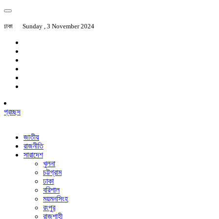
ঢাকা
Sunday , 3 November 2024
প্রচ্ছদ
জাতীয়
রাজনীতি
সারাদেশ
খুলনা
চট্টগ্রাম
ঢাকা
বরিশাল
ময়মনসিংহ
রংপুর
রাজশাহী