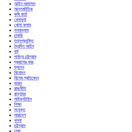
আইন আদালত
আন্তর্জাতিক
কৃষি বার্তা
খেলাধুলা
খোলা কলাম
গনমাধ্যাম
চাকরি
তথ্যপ্রযুক্তি
দৈনন্দিন আইন
ধর্ম
পার্বত্য চট্টগ্রাম
প্রবাসের খবর
ফ্যাশন
বিনোদন
বিশেষ প্রতিবেদন
ভারত
রাজনীতি
রান্নাঘর
লাইফস্টাইল
শিক্ষা
সংযুক্ত
সারাদেশ
খুলনা
চট্টগ্রাম
ঢাকা